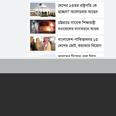
বিচারের মুখোমুখি হতেও ভয়
দেশের ২৩তম রাষ্ট্রপতি কে
নেই
হচ্ছেন? আলোচনায় আছেন
কারা?
চট্টগ্রামে সাবেক শিক্ষামন্ত্রী
নওফেলের বাসভবনে আগুন
বাংলাদেশ-পাকিস্তানসহ ১৩
দেশের জোট, কমান্ডার নিয়োগ
দিল সৌদি আরব
ভারতের চিকেন নেক নিয়ে
নতুন পরিকল্পনা
জাতীয় সংসদের বিশেষ
অধিবেশন ডাকা হচ্ছে
বগুড়ায় ও সিলেটে দুই ঘণ্টার
ব্যবধানে সড়ক দুর্ঘটনায়
শিশুসহ প্রাণ গেল ১৫ জনের
শুভেন্দুর কৌশলে বদলে যাচ্ছে
পশ্চিমবঙ্গের রাজনীতির