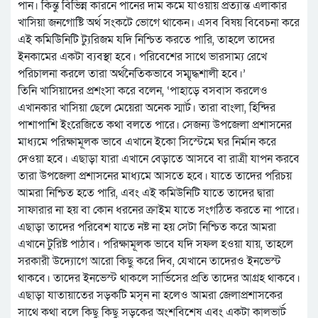
পান। কিন্তু বিভিন্ন কারনে পানের দাম কমে যাওয়ায় প্রত্যান্ত এলাকার
খাসিয়া জনগোষ্টি অর্থ সংকটে ভোগে থাকেন। এসব বিষয় বিবেচনা করে
এই কমিউিনিটি ট্যুরিজম যদি নিশ্চিত করতে পারি, তাহলে তাদের
ইনকামের একটা ব্যবস্থা হবে। পরিবেশের সাথে ভারসাম্য রেখে
পরিচালনা করলে তারা অর্থনৈতিকভাবে সম্মৃদ্ধশালী হবে।’
তিনি খাসিয়াদের প্রশংসা করে বলেন, ‘পাহাড়ে বসবাস করলেও
এখানকার খাসিয়া ছেলে মেয়েরা অনেক স্মার্ট। তারা বাংলা, হিন্দির
পাশাপাশি ইংরেজিতে কথা বলতে পারে। সেজন্য উপজেলা প্রশাসনের
মাধ্যমে পরিক্ষামূলক ভাবে এখানে ইকো সিস্টেমে ঘর নির্মান করে
দেওয়া হবে। এছাড়া যারা এখানে বেড়াতে আসবে বা রাত্রী যাপন করবে
তারা উপজেলা প্রশাসনের মাধ্যমে আসতে হবে। যাতে তাদের পরিচয়
আমরা নিশ্চিত হতে পারি, এবং এই কমিউনিটি যাতে তাদের দ্বারা
সাফারার না হয় বা কোন ধরনের ক্রাইম যাতে সংগঠিত করতে না পারে।
এছাড়া তাদের পরিবেশ যাতে নষ্ট না হয় সেটা নিশ্চিত করে আমরা
এখানে টুরিষ্ট পাঠাব। পরিক্ষামূলক ভাবে যদি সফল হওয়া যায়, তাহলে
সরকারী উদ্যোগে আরো কিছু করে দিব, যেখানে তাদেরও ইনভেস্ট
থাকবে। তাদের ইনভেস্ট থাকলে সার্ভিসের প্রতি তাদের আগ্রহ থাকবে।
এছাড়া যাতায়াতের সড়কটি মসৃন না হলেও আমরা জেলাপ্রশাসকের
সাথে কথা বলে কিছু কিছু সড়কের অংশবিশেষ এবং একটা কালভার্ট