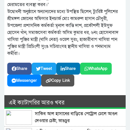
মেরামতের ব্যবস্থা করব।’
উদ্বোধনী অনুষ্ঠানে অন্যান্যদের মধ্যে উপস্থিত ছিলেন, ট্যুরিষ্ট পুলিশের
শ্রীমঙ্গল জোনের অফিসার ইনচার্জ মোঃ কামরুল হাসান চৌধুরী,
উপজেলা প্রশাসনিক কর্মকর্তা মৃনাল কান্তি দাশ, প্রকৌশলী ইউসুফ
হোসেন খাঁন, সমাজসেবা কর্মকর্তা অসিম কুমার ধর, ৬নং হোসেনাবাদ
খাসিয়া পুঞ্জির মান্ত্রী (খাসি নেতা) ওয়েল সুরং, হাজারীবাগ খাসিয়া পান
পুঞ্জির মান্ত্রী প্রিচিংলী সুংঙ সচিয়াংসহ স্থানীয় খাসিয়া ও গনমাধ্যম
কর্মীরা।
Share
Tweet
Share
WhatsApp
Messenger
Copy Link
এই ক্যাটাগরির আরও খবর
সাকিব আল হাসানের বাড়িতে পেট্রোল ঢেলে আগুন
দেওয়ার চেষ্টা, ভাঙচুর