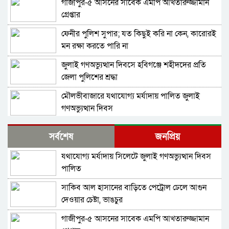
গাজীপুর-৫ আসনের সাবেক এমপি আখতারুজ্জামান
গ্রেপ্তার
ফেনীর পুলিশ সুপার; যত কিছুই করি না কেন, কারোরই
মন রক্ষা করতে পারি না
জুলাই গণঅভ্যুত্থান দিবসে হবিগঞ্জে শহীদদের প্রতি
জেলা পুলিশের শ্রদ্ধা
মৌলভীবাজারে যথাযোগ্য মর্যাদায় পালিত জুলাই
গণঅভ্যুত্থান দিবস
কুষ্টিয়ায় নানা আয়োজনে জুলাই গণঅভ্যুত্থান দিবস
সর্বশেষ
জনপ্রিয়
পালিত
যথাযোগ্য মর্যাদায় সিলেটে জুলাই গণঅভ্যুত্থান দিবস
বহিরাগতদের নিয়ে র‍্যালি করার অভিযোগকে কেন্দ্র
পালিত
করে বরিশাল বিশ্ববিদ্যালয়ে ছাত্রদল-শিবির সংঘর্ষ,
আহত ১০
সাকিব আল হাসানের বাড়িতে পেট্রোল ঢেলে আগুন
বেগম রোকেয়া বিশ্ববিদ্যালয়ে ছাত্রদল-শিবির সংঘর্ষ,
দেওয়ার চেষ্টা, ভাঙচুর
আহত অন্তত ২০
গাজীপুর-৫ আসনের সাবেক এমপি আখতারুজ্জামান
মদপান করে দুই রুশ নাগরিকের মারামারিতে