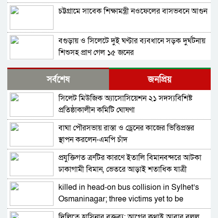
চট্টগ্রামে সাবেক শিক্ষামন্ত্রী নওফেলের বাসভবনে আগুন
বগুড়ায় ও সিলেটে দুই ঘণ্টার ব্যবধানে সড়ক দুর্ঘটনায়
শিশুসহ প্রাণ গেল ১৫ জনের
ঢাকায় বাসভবনে অগ্নিকাণ্ড, স্ত্রীসহ হাসপাতালে ভর্তি
সর্বশেষ
জনপ্রিয়
পাকিস্তান হাইকমিশনার
সিলেট মিউজিক অ্যাসোসিয়েশন ২১ সদস্যবিশিষ্ট
আওয়ামী লীগ আমাদের শত্রু নয়, অচিরেই আওয়ামী
প্রতিষ্ঠাকালীন কমিটি ঘোষণা
লীগ বিএনপির সঙ্গে মিশে যাবে: সংসদ সদস্য নাছির
বাঘা পৌরসভায় রাস্তা ও ড্রেনের কাজের ভিত্তিপ্রস্তর
শহীদ আহসান জুলাই যোদ্ধা নন—দাবি বিএনপি নেতার,
স্থাপন করলেন-এমপি চাঁদ
জামায়াত নেতা বললেন, ‘সারজিসও ছাত্রলীগ করতেন’
প্রযুক্তিগত ত্রুটির কারণে ইতালি বিমানবন্দরে আটকা
সাকিব আল হাসানের বাড়িতে পেট্রোল ঢেলে আগুন
ঢাকাগামী বিমান, ভেতরে আড়াই শতাধিক যাত্রী
দেওয়ার চেষ্টা, ভাঙচুর
killed in head-on bus collision in Sylhet’s
গাজীপুর-৫ আসনের সাবেক এমপি আখতারুজ্জামান
Osmaninagar; three victims yet to be
গ্রেপ্তার
identified
দিল্লিতে হাসিনার বক্তব্য: আগের কথাই আবার বলল