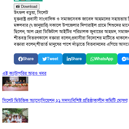
📸 Download
উৎফল বড়ুয়া, সিলেট
যুক্তরাষ্ট্র প্রবাসী সাংবাদিক ও সমাজসেবক জাবেদ আহমদের সহায়তায় স
মঙ্গলবার (৭ জানুয়ারি) সকালে উপজেলার দিগারাইল গ্রামে শিশুদের 
ছিলেন, আল হেরা ডিজিটাল আইটির পরিচালক জুবায়ের আহমদ, সমাজকর্মী
শীতবস্ত্র বিতরণকালে বক্তারা বলেন,প্রবাসীরা বিদেশের মাটিতে থাক
বক্তারা বলেন,শীতার্ত মানুষের পাশে দাঁড়াতে বিত্তবানদের এগিয়ে 
Share
Tweet
Share
WhatsApp
M
এই ক্যাটাগরির আরও খবর
সিলেট মিউজিক অ্যাসোসিয়েশন ২১ সদস্যবিশিষ্ট প্রতিষ্ঠাকালীন কমিটি ঘোষণা