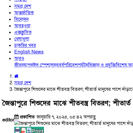
সমগ্র দেশ
আন্তর্জাতিক
বিনোদন
আবহওয়া
এক্সক্লুসিভ
খেলাধুলা
চাকরির খবর
English News
আরও
জীবনযাপন
ঈদ স্পেশাল
নববর্ষ
পরিবেশ
পর্যটন
বিজ্ঞান ও প্রযুক্তি
বিশেষ 
সমগ্র দেশ
জৈন্তাপুরে শিশুদের মাঝে শীতবস্ত্র বিতরণ; শীতার্ত মানুষের পাশে দাঁ
জৈন্তাপুরে শিশুদের মাঝে শীতবস্ত্র বিতরণ; শীতার
প্রকাশিত
জানুয়ারি ৭, ২০২৫, ০৫:৪২ অপরাহ্ণ
editor