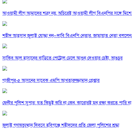
আওয়ামী লীগ আমাদের শত্রু নয়, অচিরেই আওয়ামী লীগ বিএনপির সঙ্গে মিশে 
শহীদ আহসান জুলাই যোদ্ধা নন—দাবি বিএনপি নেতার, জামায়াত নেতা বললেন,
সাকিব আল হাসানের বাড়িতে পেট্রোল ঢেলে আগুন দেওয়ার চেষ্টা, ভাঙচুর
গাজীপুর-৫ আসনের সাবেক এমপি আখতারুজ্জামান গ্রেপ্তার
ফেনীর পুলিশ সুপার; যত কিছুই করি না কেন, কারোরই মন রক্ষা করতে পারি না
জুলাই গণঅভ্যুত্থান দিবসে হবিগঞ্জে শহীদদের প্রতি জেলা পুলিশের শ্রদ্ধা