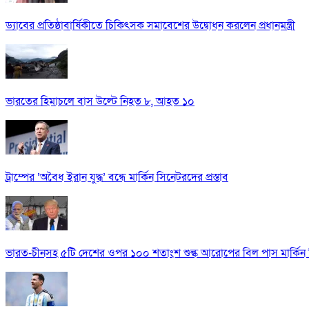
ড্যাবের প্রতিষ্ঠাবার্ষিকীতে চিকিৎসক সমাবেশের উদ্বোধন করলেন প্রধানমন্ত্রী
ভারতের হিমাচলে বাস উল্টে নিহত ৮, আহত ১০
ট্রাম্পের ‘অবৈধ ইরান যুদ্ধ’ বন্ধে মার্কিন সিনেটরদের প্রস্তাব
ভারত-চীনসহ ৫টি দেশের ওপর ১০০ শতাংশ শুল্ক আরোপের বিল পাস মার্কিন 