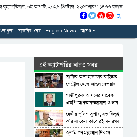
বৃহস্পতিবার, ৬ই আগস্ট, ২০২৬ খ্রিস্টাব্দ, ২২শে শ্রাবণ, ১৪৩৩ বঙ্গাব্দ
েলাধুলা
চাকরির খবর
English News
আরও
এই ক্যাটাগরির আরও খবর
সাকিব আল হাসানের বাড়িতে
পেট্রোল ঢেলে আগুন দেওয়ার
চেষ্টা, ভাঙচুর
গাজীপুর-৫ আসনের সাবেক
এমপি আখতারুজ্জামান গ্রেপ্তার
ফেনীর পুলিশ সুপার; যত কিছুই
করি না কেন, কারোরই মন রক্ষা
করতে পারি না
জুলাই গণঅভ্যুত্থান দিবসে