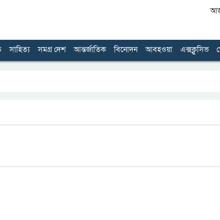
আজ 
ত
সাহিত্য
সমগ্র দেশ
আন্তর্জাতিক
বিনোদন
আবহওয়া
এক্সক্লুসিভ
খ