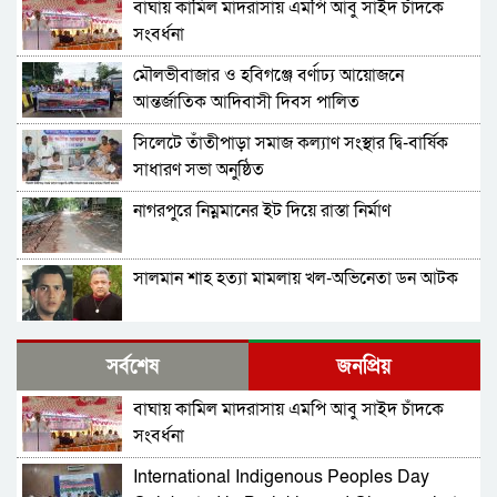
বাঘায় কামিল মাদরাসায় এমপি আবু সাইদ চাঁদকে
সংবর্ধনা
মৌলভীবাজার ও হবিগঞ্জে বর্ণাঢ্য আয়োজনে
আন্তর্জাতিক আদিবাসী দিবস পালিত
সিলেটে তাঁতীপাড়া সমাজ কল্যাণ সংস্থার দ্বি-বার্ষিক
সাধারণ সভা অনুষ্ঠিত
নাগরপুরে নিম্নমানের ইট দিয়ে রাস্তা নির্মাণ
সালমান শাহ হত্যা মামলায় খল-অভিনেতা ডন আটক
নাগরপুরে এনসিপির আহ্বায়ক কমিটি অনুমোদন:
সর্বশেষ
জনপ্রিয়
আহ্বায়ক তারিয়াশ পলাশ, সদস্য সচিব সরদার
আশরাফ
বাঘায় কামিল মাদরাসায় এমপি আবু সাইদ চাঁদকে
সবুজ বাংলাদেশ গড়ার প্রত্যয়ে সিলেটে বাবৌযুপ’র
সংবর্ধনা
দ্বিতীয় পর্যায়ে বৃক্ষরোপণ কর্মসূচি সম্পন্ন
International Indigenous Peoples Day
আবারও আলিয়া মাদ্রাসা এলাকায় সংঘর্ষের আশঙ্কা,