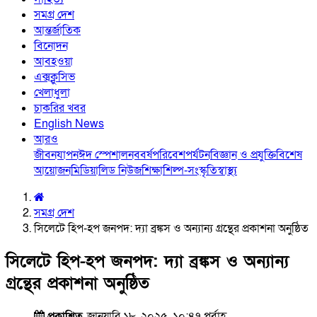
সমগ্র দেশ
আন্তর্জাতিক
বিনোদন
আবহওয়া
এক্সক্লুসিভ
খেলাধুলা
চাকরির খবর
English News
আরও
জীবনযাপন
ঈদ স্পেশাল
নববর্ষ
পরিবেশ
পর্যটন
বিজ্ঞান ও প্রযুক্তি
বিশেষ
আয়োজন
মিডিয়া
লিড নিউজ
শিক্ষা
শিল্প-সংস্কৃতি
স্বাস্থ্য
সমগ্র দেশ
সিলেটে হিপ-হপ জনপদ: দ্যা ব্রঙ্কস ও অন্যান্য গ্রন্থের প্রকাশনা অনুষ্ঠিত
সিলেটে হিপ-হপ জনপদ: দ্যা ব্রঙ্কস ও অন্যান্য
গ্রন্থের প্রকাশনা অনুষ্ঠিত
প্রকাশিত
জানুয়ারি ১৮, ২০২৫, ১০:৪৭ পূর্বাহ্ণ