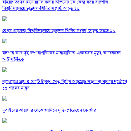
বহিরাগতদের নিয়ে র‍্যালি করার অভিযোগকে কেন্দ্র করে বরিশাল
বিশ্ববিদ্যালয়ে ছাত্রদল-শিবির সংঘর্ষ, আহত ১০
বেগম রোকেয়া বিশ্ববিদ্যালয়ে ছাত্রদল-শিবির সংঘর্ষ, আহত অন্তত ২০
মদপান করে দুই রুশ নাগরিকের মারামারিতে একজনের মৃত্যু, আরেকজন
আইসিইউতে
নাগরপুরে প্রায় ৪ কোটি টাকার সেতু নির্মাণ অ্যাপ্রোচ সড়ক না থাকায় দুর্ভোগে
১৫ গ্রামের মানুষ
দুবাইয়ের কারাগার থেকে জামিনে মুক্তি পেয়েছেন বেনজীর