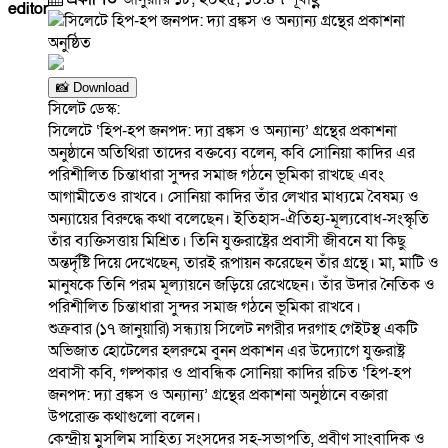
editor
📸 Download
সিলেট ডেস্ক:
সিলেটে ‘হিপ-হপ জনপদ: দ্যা ব্রঙ্কস ও অন্যান্য’ গ্রন্থের প্রকাশনা
অনুষ্ঠানে অতিথিরা তাদের বক্তব্যে বলেন, কবি সোনিয়া কাদির এর
পরিশীলিত চিন্তাধারা সুন্দর সমাজ গঠনে ভূমিকা রাখছে এবং
আগামীতেও রাখবে। সোনিয়া কাদির তাঁর লেখার মাধ্যমে বৈষম্য ও
অন্যায়ের বিরুদ্ধে কথা বলেছেন। ইতিহাস-ঐতিহ্য-মূল্যবোধ-সংস্কৃ
তি
তাঁর ব্যক্তিসত্তায় মিশ্রিত। তিনি যুক্তরাষ্ট্রের প্রবাসী জীবনে যা কিছু
অন্তর্দৃষ্টি দিয়ে দেখেছেন, তারই রূপায়ন করেছেন তাঁর গ্রন্থে। মা, মাটি ও
মানুষকে তিনি পরম মূল্যায়নে জড়িয়ে রেখেছেন। তাঁর উদার নৈতিক ও
পরিশীলিত চিন্তাধারা সুন্দর সমাজ গঠনে ভূমিকা রাখবে।
শুক্রবার (১৭ জানুয়ারি) সন্ধ্যায় সিলেট নগরীর দরগাহ গেইটস্থ একটি
অভিজাত হোটেলের হলরুমে বুনন প্রকাশন এর উদ্যোগে যুক্তরাষ্ট্র
প্রবাসী কবি, গল্পকার ও প্রাবন্ধিক সোনিয়া কাদির রচিত ‘হিপ-হপ
জনপদ: দ্যা ব্রঙ্কস ও অন্যান্য’ গ্রন্থের প্রকাশনা অনুষ্ঠানে বক্তারা
উপরোক্ত কথাগুলো বলেন।
কেন্দ্রীয় মুসলিম সাহিত্য সংসদের সহ-সভাপতি, প্রবীণ সাংবাদিক ও