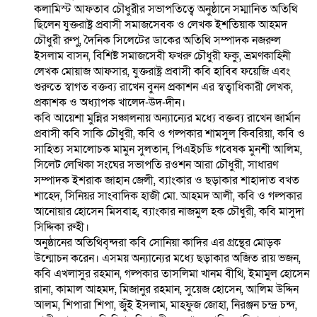
কলামিস্ট আফতাব চৌধুরীর সভাপতিত্বে অনুষ্ঠানে সম্মানিত অতিথি
ছিলেন যুক্তরাষ্ট্র প্রবাসী সমাজসেবক ও লেখক ইশতিয়াক আহমদ
চৌধুরী রুপু, দৈনিক সিলেটের ডাকের অতিথি সম্পাদক নজরুল
ইসলাম বাসন, বিশিষ্ট সমাজসেবী ফখরু চৌধুরী ফকু, ভ্রমণকাহিনী
লেখক মোয়াজ আফসার, যুক্তরাষ্ট্র প্রবাসী কবি হাবিব ফয়েজি এবং
শুরুতে স্বাগত বক্তব্য রাখেন বুনন প্রকাশন এর স্বত্বাধিকারী লেখক,
প্রকাশক ও অধ্যাপক খালেদ-উদ-দীন।
কবি আয়েশা মুন্নির সঞ্চালনায় অন্যান্যের মধ্যে বক্তব্য রাখেন জার্মান
প্রবাসী কবি সাকি চৌধুরী, কবি ও গল্পকার শামসুল কিবরিয়া, কবি ও
সাহিত্য সমালোচক মামুন সুলতান, পিএইচডি গবেষক মুনশী আলিম,
সিলেট লেখিকা সংঘের সভাপতি রওশন আরা চৌধুরী, সাধারণ
সম্পাদক ইশরাক জাহান জেলী, ব্যাংকার ও ছড়াকার শাহাদাত বখত
শাহেদ, সিনিয়র সাংবাদিক হাজী মো. আহমদ আলী, কবি ও গল্পকার
আনোয়ার হোসেন মিসবাহ, ব্যাংকার নাজমুল হক চৌধুরী, কবি মাসুদা
সিদ্দিকা রুহী।
অনুষ্ঠানের অতিথিবৃন্দরা কবি সোনিয়া কাদির এর গ্রন্থের মোড়ক
উন্মোচন করেন। এসময় অন্যান্যের মধ্যে ছড়াকার অজিত রায় ভজন,
কবি এখলাসুর রহমান, গল্পকার তাসলিমা খানম বীথি, ইমামুল হোসেন
রানা, কামাল আহমদ, মিজানুর রহমান, সুয়েজ হোসেন, আলিম উদ্দিন
আলম, শিপারা শিপা, জুঁই ইসলাম, মাহফুজ জোহা, নিরঞ্জন চন্দ্র চন্দ,