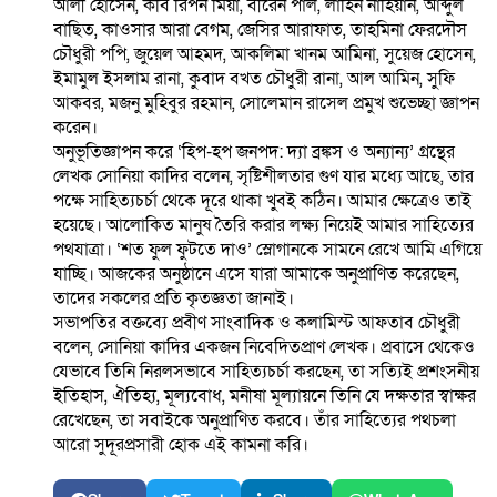
আলী হোসেন, কবি রিপন মিয়া, বীরেন পাল, লাহিন নাহিয়ান, আব্দুল
বাছিত, কাওসার আরা বেগম, জেসির আরাফাত, তাহমিনা ফেরদৌস
চৌধুরী পপি, জুয়েল আহমদ, আকলিমা খানম আমিনা, সুয়েজ হোসেন,
ইমামুল ইসলাম রানা, কুবাদ বখত চৌধুরী রানা, আল আমিন, সুফি
আকবর, মজনু মুহিবুর রহমান, সোলেমান রাসেল প্রমুখ শুভেচ্ছা জ্ঞাপন
করেন।
অনুভূতিজ্ঞাপন করে ‘হিপ-হপ জনপদ: দ্যা ব্রঙ্কস ও অন্যান্য’ গ্রন্থের
লেখক সোনিয়া কাদির বলেন, সৃষ্টিশীলতার গুণ যার মধ্যে আছে, তার
পক্ষে সাহিত্যচর্চা থেকে দূরে থাকা খুবই কঠিন। আমার ক্ষেত্রেও তাই
হয়েছে। আলোকিত মানুষ তৈরি করার লক্ষ্য নিয়েই আমার সাহিত্যের
পথযাত্রা। ‘শত ফুল ফুটতে দাও’ স্লোগানকে সামনে রেখে আমি এগিয়ে
যাচ্ছি। আজকের অনুষ্ঠানে এসে যারা আমাকে অনুপ্রাণিত করেছেন,
তাদের সকলের প্রতি কৃতজ্ঞতা জানাই।
সভাপতির বক্তব্যে প্রবীণ সাংবাদিক ও কলামিস্ট আফতাব চৌধুরী
বলেন, সোনিয়া কাদির একজন নিবেদিতপ্রাণ লেখক। প্রবাসে থেকেও
যেভাবে তিনি নিরলসভাবে সাহিত্যচর্চা করছেন, তা সত্যিই প্রশংসনীয়
ইতিহাস, ঐতিহ্য, মূল্যবোধ, মনীষা মূল্যায়নে তিনি যে দক্ষতার স্বাক্ষর
রেখেছেন, তা সবাইকে অনুপ্রাণিত করবে। তাঁর সাহিত্যের পথচলা
আরো সুদূরপ্রসারী হোক এই কামনা করি।