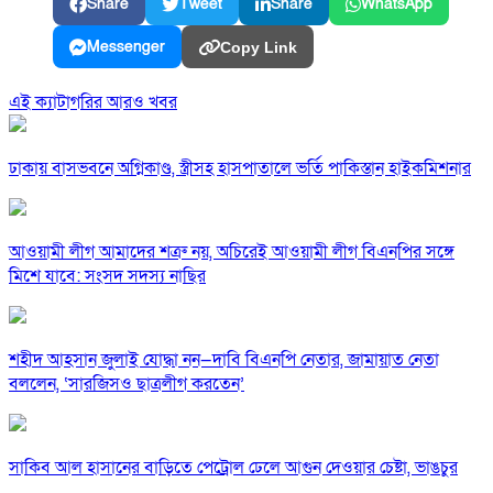
Share
Tweet
Share
WhatsApp
Messenger
Copy Link
এই ক্যাটাগরির আরও খবর
ঢাকায় বাসভবনে অগ্নিকাণ্ড, স্ত্রীসহ হাসপাতালে ভর্তি পাকিস্তান হাইকমিশনার
আওয়ামী লীগ আমাদের শত্রু নয়, অচিরেই আওয়ামী লীগ বিএনপির সঙ্গে
মিশে যাবে: সংসদ সদস্য নাছির
শহীদ আহসান জুলাই যোদ্ধা নন—দাবি বিএনপি নেতার, জামায়াত নেতা
বললেন, ‘সারজিসও ছাত্রলীগ করতেন’
সাকিব আল হাসানের বাড়িতে পেট্রোল ঢেলে আগুন দেওয়ার চেষ্টা, ভাঙচুর