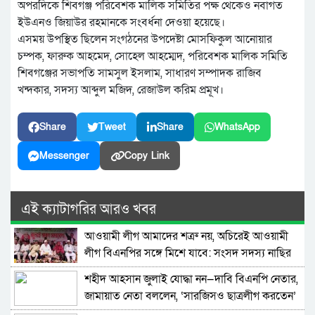
অপরদিকে শিবগঞ্জ পরিবেশক মালিক সমিতির পক্ষ থেকেও নবাগত
ইউএনও জিয়াউর রহমানকে সংবর্ধনা দেওয়া হয়েছে।
এসময় উপস্থিত ছিলেন সংগঠনের উপদেষ্টা মোসফিকুল আনোয়ার
চম্পক, ফারুক আহমেদ, সোহেল আহম্মেদ, পরিবেশক মালিক সমিতি
শিবগঞ্জের সভাপতি সামসুল ইসলাম, সাধারণ সম্পাদক রাজিব
খন্দকার, সদস্য আব্দুল মজিদ, রেজাউল করিম প্রমূখ।
Share
Tweet
Share
WhatsApp
Messenger
Copy Link
এই ক্যাটাগরির আরও খবর
আওয়ামী লীগ আমাদের শত্রু নয়, অচিরেই আওয়ামী
লীগ বিএনপির সঙ্গে মিশে যাবে: সংসদ সদস্য নাছির
শহীদ আহসান জুলাই যোদ্ধা নন—দাবি বিএনপি নেতার,
জামায়াত নেতা বললেন, ‘সারজিসও ছাত্রলীগ করতেন’