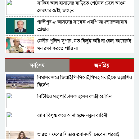
সাকিব আল হাসানের বাড়িতে পেট্রোল ঢেলে আগুন
দেওয়ার চেষ্টা, ভাঙচুর
গাজীপুর-৫ আসনের সাবেক এমপি আখতারুজ্জামান
গ্রেপ্তার
ফেনীর পুলিশ সুপার; যত কিছুই করি না কেন, কারোরই
মন রক্ষা করতে পারি না
জুলাই গণঅভ্যুত্থান দিবসে হবিগঞ্জে শহীদদের প্রতি
সর্বশেষ
জনপ্রিয়
জেলা পুলিশের শ্রদ্ধা
বিমানবন্দরে ভিআইপি-সিআইপিসহ সবাইকে তল্লাশির
মৌলভীবাজারে যথাযোগ্য মর্যাদায় পালিত জুলাই
নির্দেশ
গণঅভ্যুত্থান দিবস
বিটিভির মহাপরিচালক হলেন কাজী জেসিন
কুষ্টিয়ায় নানা আয়োজনে জুলাই গণঅভ্যুত্থান দিবস
পালিত
র‍্যাব বিলুপ্ত করে আনা হচ্ছে নতুন বাহিনী
বহিরাগতদের নিয়ে র‍্যালি করার অভিযোগকে কেন্দ্র
করে বরিশাল বিশ্ববিদ্যালয়ে ছাত্রদল-শিবির সংঘর্ষ,
আহত ১০
ভারত সফরের সিদ্ধান্ত প্রধানমন্ত্রী নেবেন: পররাষ্ট্র
বেগম রোকেয়া বিশ্ববিদ্যালয়ে ছাত্রদল-শিবির সংঘর্ষ,