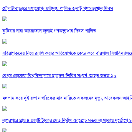
মৌলভীবাজারে যথাযোগ্য মর্যাদায় পালিত জুলাই গণঅভ্যুত্থান দিবস
কুষ্টিয়ায় নানা আয়োজনে জুলাই গণঅভ্যুত্থান দিবস পালিত
বহিরাগতদের নিয়ে র‍্যালি করার অভিযোগকে কেন্দ্র করে বরিশাল বিশ্ববিদ্যাল
বেগম রোকেয়া বিশ্ববিদ্যালয়ে ছাত্রদল-শিবির সংঘর্ষ, আহত অন্তত ২০
মদপান করে দুই রুশ নাগরিকের মারামারিতে একজনের মৃত্যু, আরেকজন আই
নাগরপুরে প্রায় ৪ কোটি টাকার সেতু নির্মাণ অ্যাপ্রোচ সড়ক না থাকায় দুর্ভোগে ১৫