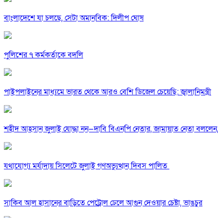
বাংলাদেশে যা চলছে, সেটা অমানবিক: দিলীপ ঘোষ
পুলিশের ৭ কর্মকর্তাকে বদলি
পাইপলাইনের মাধ্যমে ভারত থেকে আরও বেশি ডিজেল চেয়েছি: জ্বালানিমন্ত্রী
শহীদ আহসান জুলাই যোদ্ধা নন—দাবি বিএনপি নেতার, জামায়াত নেতা বললেন,
যথাযোগ্য মর্যাদায় সিলেটে জুলাই গণঅভ্যুত্থান দিবস পালিত
সাকিব আল হাসানের বাড়িতে পেট্রোল ঢেলে আগুন দেওয়ার চেষ্টা, ভাঙচুর