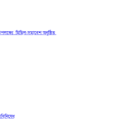
উপলক্ষ্যে মিছিল-সমাবেশ অনুষ্ঠিত
িধিনিষেধ