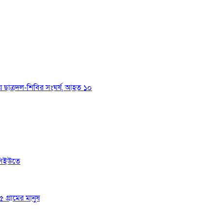
য়ে ছাত্রদল-শিবির সংঘর্ষ, আহত ১০
সিইউতে
 গ্রামের মানুষ