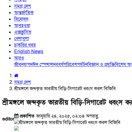
সমগ্র দেশ
আন্তর্জাতিক
বিনোদন
আবহওয়া
এক্সক্লুসিভ
খেলাধুলা
চাকরির খবর
English News
আরও
জীবনযাপন
ঈদ স্পেশাল
নববর্ষ
পরিবেশ
পর্যটন
বিজ্ঞান ও প্রযুক্তি
বিশেষ 
সমগ্র দেশ
শ্রীমঙ্গলে জব্দকৃত ভারতীয় বিড়ি-সিগারেট ধ্বংস করল বিজিবি
শ্রীমঙ্গলে জব্দকৃত ভারতীয় বিড়ি-সিগারেট ধ্বংস ক
প্রকাশিত
জানুয়ারি ২৪, ২০২৫, ০২:০৪ অপরাহ্ণ
editor