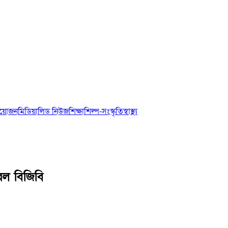
আয়োজন
মিডিয়া
লিড নিউজ
শিক্ষা
শিল্প-সংস্কৃতি
স্বাস্থ্য
রল বিজিবি