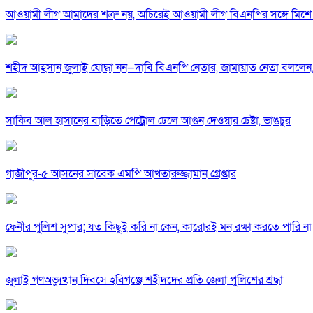
আওয়ামী লীগ আমাদের শত্রু নয়, অচিরেই আওয়ামী লীগ বিএনপির সঙ্গে মিশে 
শহীদ আহসান জুলাই যোদ্ধা নন—দাবি বিএনপি নেতার, জামায়াত নেতা বললেন,
সাকিব আল হাসানের বাড়িতে পেট্রোল ঢেলে আগুন দেওয়ার চেষ্টা, ভাঙচুর
গাজীপুর-৫ আসনের সাবেক এমপি আখতারুজ্জামান গ্রেপ্তার
ফেনীর পুলিশ সুপার; যত কিছুই করি না কেন, কারোরই মন রক্ষা করতে পারি না
জুলাই গণঅভ্যুত্থান দিবসে হবিগঞ্জে শহীদদের প্রতি জেলা পুলিশের শ্রদ্ধা