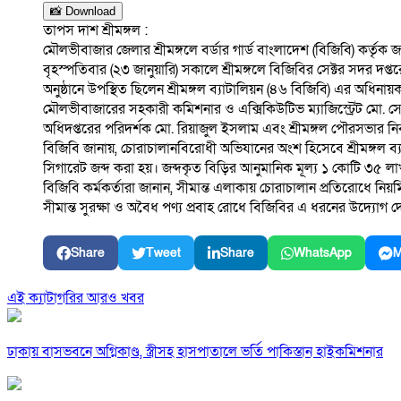
📸 Download
তাপস দাশ শ্রীমঙ্গল :
মৌলভীবাজার জেলার শ্রীমঙ্গলে বর্ডার গার্ড বাংলাদেশ (বিজিবি) কর্তৃ
বৃহস্পতিবার (২৩ জানুয়ারি) সকালে শ্রীমঙ্গলে বিজিবির সেক্টর সদর দ
অনুষ্ঠানে উপস্থিত ছিলেন শ্রীমঙ্গল ব্যাটালিয়ন (৪৬ বিজিবি) এর অধি
মৌলভীবাজারের সহকারী কমিশনার ও এক্সিকিউটিভ ম্যাজিস্ট্রেট মো. সো
অধিদপ্তরের পরিদর্শক মো. রিয়াজুল ইসলাম এবং শ্রীমঙ্গল পৌরসভার নির্ব
বিজিবি জানায়, চোরাচালানবিরোধী অভিযানের অংশ হিসেবে শ্রীমঙ্গল ব
সিগারেট জব্দ করা হয়। জব্দকৃত বিড়ির আনুমানিক মূল্য ১ কোটি ৩৫ 
বিজিবি কর্মকর্তারা জানান, সীমান্ত এলাকায় চোরাচালান প্রতিরোধে নি
সীমান্ত সুরক্ষা ও অবৈধ পণ্য প্রবাহ রোধে বিজিবির এ ধরনের উদ্যোগ দেশে
Share
Tweet
Share
WhatsApp
M
এই ক্যাটাগরির আরও খবর
ঢাকায় বাসভবনে অগ্নিকাণ্ড, স্ত্রীসহ হাসপাতালে ভর্তি পাকিস্তান হাইকমিশনার