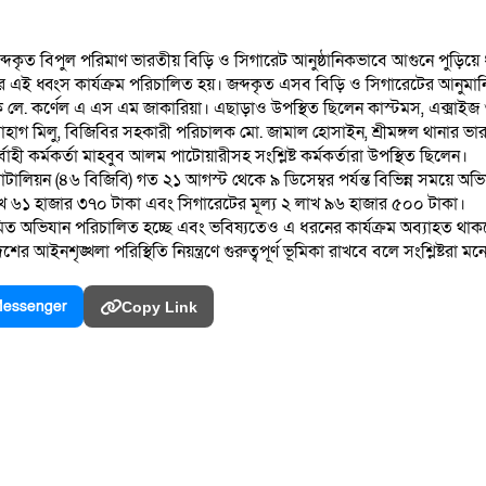
ক জব্দকৃত বিপুল পরিমাণ ভারতীয় বিড়ি ও সিগারেট আনুষ্ঠানিকভাবে আগুনে পুড়িয়ে
প্তরে এই ধ্বংস কার্যক্রম পরিচালিত হয়। জব্দকৃত এসব বিড়ি ও সিগারেটের আনু
নায়ক লে. কর্ণেল এ এস এম জাকারিয়া। এছাড়াও উপস্থিত ছিলেন কাস্টমস, এক্সাইজ
হাগ মিলু, বিজিবির সহকারী পরিচালক মো. জামাল হোসাইন, শ্রীমঙ্গল থানার ভার
াহী কর্মকর্তা মাহবুব আলম পাটোয়ারীসহ সংশ্লিষ্ট কর্মকর্তারা উপস্থিত ছিলেন।
্যাটালিয়ন (৪৬ বিজিবি) গত ২১ আগস্ট থেকে ৯ ডিসেম্বর পর্যন্ত বিভিন্ন সময়
লাখ ৬১ হাজার ৩৭০ টাকা এবং সিগারেটের মূল্য ২ লাখ ৯৬ হাজার ৫০০ টাকা।
য়মিত অভিযান পরিচালিত হচ্ছে এবং ভবিষ্যতেও এ ধরনের কার্যক্রম অব্যাহত থাক
র আইনশৃঙ্খলা পরিস্থিতি নিয়ন্ত্রণে গুরুত্বপূর্ণ ভূমিকা রাখবে বলে সংশ্লিষ্টরা 
essenger
Copy Link