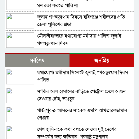
মন রক্ষা করতে পারি না
জুলাই গণঅভ্যুত্থান দিবসে হবিগঞ্জে শহীদদের প্রতি
জেলা পুলিশের শ্রদ্ধা
মৌলভীবাজারে যথাযোগ্য মর্যাদায় পালিত জুলাই
গণঅভ্যুত্থান দিবস
কুষ্টিয়ায় নানা আয়োজনে জুলাই গণঅভ্যুত্থান দিবস
সর্বশেষ
জনপ্রিয়
পালিত
যথাযোগ্য মর্যাদায় সিলেটে জুলাই গণঅভ্যুত্থান দিবস
বহিরাগতদের নিয়ে র‍্যালি করার অভিযোগকে কেন্দ্র
পালিত
করে বরিশাল বিশ্ববিদ্যালয়ে ছাত্রদল-শিবির সংঘর্ষ,
আহত ১০
সাকিব আল হাসানের বাড়িতে পেট্রোল ঢেলে আগুন
বেগম রোকেয়া বিশ্ববিদ্যালয়ে ছাত্রদল-শিবির সংঘর্ষ,
দেওয়ার চেষ্টা, ভাঙচুর
আহত অন্তত ২০
গাজীপুর-৫ আসনের সাবেক এমপি আখতারুজ্জামান
মদপান করে দুই রুশ নাগরিকের মারামারিতে
গ্রেপ্তার
একজনের মৃত্যু, আরেকজন আইসিইউতে
শেখ হাসিনাকে কথা বলতে দেওয়া দুই দেশের
নাগরপুরে প্রায় ৪ কোটি টাকার সেতু নির্মাণ অ্যাপ্রোচ
সম্পর্কের জন্য ক্ষতিকর: পররাষ্ট্র মন্ত্রণালয়
সড়ক না থাকায় দুর্ভোগে ১৫ গ্রামের মানুষ