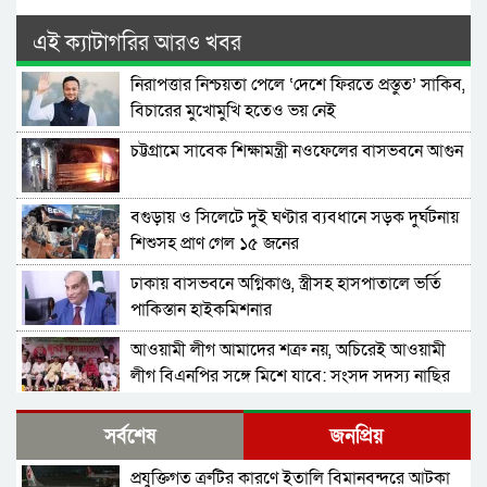
এই ক্যাটাগরির আরও খবর
নিরাপত্তার নিশ্চয়তা পেলে ‘দেশে ফিরতে প্রস্তুত’ সাকিব,
বিচারের মুখোমুখি হতেও ভয় নেই
চট্টগ্রামে সাবেক শিক্ষামন্ত্রী নওফেলের বাসভবনে আগুন
বগুড়ায় ও সিলেটে দুই ঘণ্টার ব্যবধানে সড়ক দুর্ঘটনায়
শিশুসহ প্রাণ গেল ১৫ জনের
ঢাকায় বাসভবনে অগ্নিকাণ্ড, স্ত্রীসহ হাসপাতালে ভর্তি
পাকিস্তান হাইকমিশনার
আওয়ামী লীগ আমাদের শত্রু নয়, অচিরেই আওয়ামী
লীগ বিএনপির সঙ্গে মিশে যাবে: সংসদ সদস্য নাছির
শহীদ আহসান জুলাই যোদ্ধা নন—দাবি বিএনপি নেতার,
সর্বশেষ
জনপ্রিয়
জামায়াত নেতা বললেন, ‘সারজিসও ছাত্রলীগ করতেন’
প্রযুক্তিগত ত্রুটির কারণে ইতালি বিমানবন্দরে আটকা
সাকিব আল হাসানের বাড়িতে পেট্রোল ঢেলে আগুন