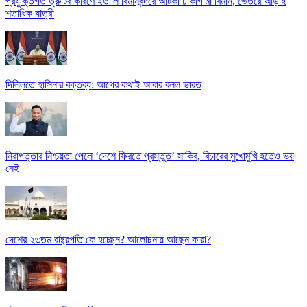
প্রযুক্তিগত ত্রুটির কারণে ইতালি বিমানবন্দরে আটকা ঢাকাগামী বিমান, ভেতরে আড়াই
শতাধিক যাত্রী
দিল্লিতে হাসিনার বক্তব্য: আগের কথাই আবার বলল ভারত
নিরাপত্তার নিশ্চয়তা পেলে ‘দেশে ফিরতে প্রস্তুত’ সাকিব, বিচারের মুখোমুখি হতেও ভয়
নেই
দেশের ২৩তম রাষ্ট্রপতি কে হচ্ছেন? আলোচনায় আছেন কারা?