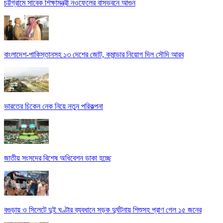
চট্টগ্রামে সাবেক শিক্ষামন্ত্রী নওফেলের বাসভবনে আগুন
বাংলাদেশ-পাকিস্তানসহ ১৩ দেশের জোট, কমান্ডার নিয়োগ দিল সৌদি আরব
ভারতের চিকেন নেক নিয়ে নতুন পরিকল্পনা
জাতীয় সংসদের বিশেষ অধিবেশন ডাকা হচ্ছে
বগুড়ায় ও সিলেটে দুই ঘণ্টার ব্যবধানে সড়ক দুর্ঘটনায় শিশুসহ প্রাণ গেল ১৫ জনের