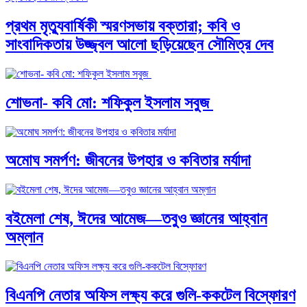
প্রথম মৃত্যুবার্ষিকী স্মরণসভায় বক্তারা; কবি ও
সাংবাদিকতায় উজ্জ্বল আলো ছড়িয়েছেন সৌমিত্র দেব
শোভনা- কবি মো: শফিকুল ইসলাম সবুজ
অমোঘ সমর্পণ: জীবনের উপহার ও কবিতার মর্যাদা
বইমেলা শেষ, ঈদের আমেজ—তবুও জ্ঞানের আহ্বান
অম্লান
বিএনপি নেতার অফিস লক্ষ্য করে গুলি-ককটেল বিস্ফোরণ