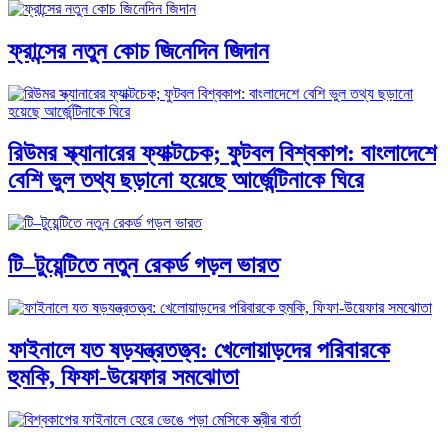
ফ্রান্সের নতুন কোচ জিনেদিন জিদান
রিউমর স্ক্যানারের ফ্যাক্টচেক; ফুটবল বিশ্বকাপ: বাংলাদেশে
বেশি ভুল তথ্য ছড়ানো হয়েছে আর্জেন্টিনাকে ঘিরে
টি–টুয়েন্টিতে নতুন রেকর্ড গড়ল ভারত
ফাইনালে যত ষড়যন্ত্রতত্ত্ব: খেলোয়াড়দের পরিবারকে
হুমকি, ফিফা-উয়েফার সমঝোতা