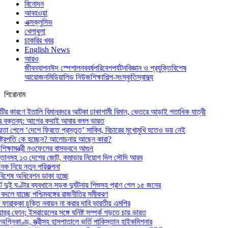
বিনোদন
আবহওয়া
এক্সক্লুসিভ
খেলাধুলা
চাকরির খবর
English News
আরও
জীবনযাপন
ঈদ স্পেশাল
নববর্ষ
পরিবেশ
পর্যটন
বিজ্ঞান ও প্রযুক্তি
বিশেষ
আয়োজন
মিডিয়া
লিড নিউজ
শিক্ষা
শিল্প-সংস্কৃতি
স্বাস্থ্য
শিরোনাম
ুটির কারণে ইতালি বিমানবন্দরে আটকা ঢাকাগামী বিমান, ভেতরে আড়াই শতাধিক যাত্রী
ার বক্তব্য: আগের কথাই আবার বলল ভারত
চয়তা পেলে ‘দেশে ফিরতে প্রস্তুত’ সাকিব, বিচারের মুখোমুখি হতেও ভয় নেই
্ট্রপতি কে হচ্ছেন? আলোচনায় আছেন কারা?
 শিক্ষামন্ত্রী নওফেলের বাসভবনে আগুন
্তানসহ ১৩ দেশের জোট, কমান্ডার নিয়োগ দিল সৌদি আরব
ক নিয়ে নতুন পরিকল্পনা
িশেষ অধিবেশন ডাকা হচ্ছে
 দুই ঘণ্টার ব্যবধানে সড়ক দুর্ঘটনায় শিশুসহ প্রাণ গেল ১৫ জনের
বদলে যাচ্ছে পশ্চিমবঙ্গের রাজনীতির সমীকরণ
 ফারাক্কা চুক্তি নবায়ন না করার দাবি ভারতীয় এমপির
াহুর ফোন; ইসরায়েলের সঙ্গে ঘনিষ্ট সম্পর্ক গড়তে চায় ভারত
গ্নিকাণ্ড, স্ত্রীসহ হাসপাতালে ভর্তি পাকিস্তান হাইকমিশনার