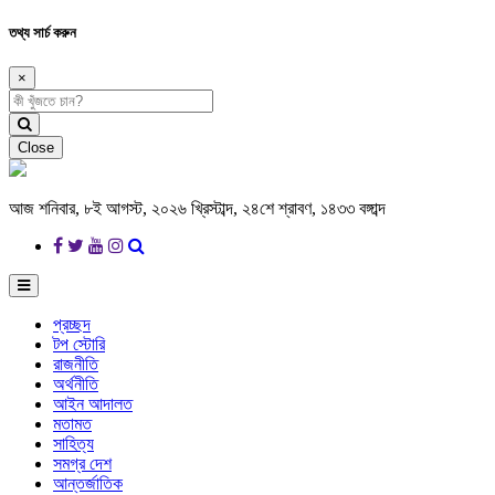
তথ্য সার্চ করুন
×
Close
আজ শনিবার, ৮ই আগস্ট, ২০২৬ খ্রিস্টাব্দ, ২৪শে শ্রাবণ, ১৪৩৩ বঙ্গাব্দ
প্রচ্ছদ
টপ স্টোরি
রাজনীতি
অর্থনীতি
আইন আদালত
মতামত
সাহিত্য
সমগ্র দেশ
আন্তর্জাতিক