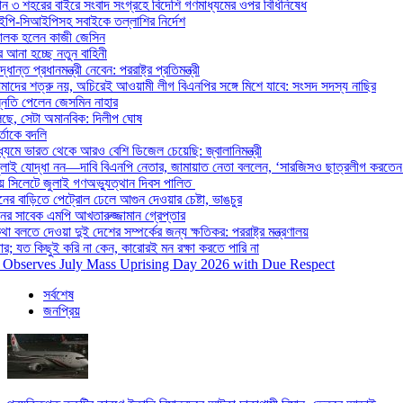
ান ৩ শহরের বাইরে সংবাদ সংগ্রহে বিদেশি গণমাধ্যমের ওপর বিধিনিষেধ
আইপি-সিআইপিসহ সবাইকে তল্লাশির নির্দেশ
চালক হলেন কাজী জেসিন
রে আনা হচ্ছে নতুন বাহিনী
ন্ত প্রধানমন্ত্রী নেবেন: পররাষ্ট্র প্রতিমন্ত্রী
দের শত্রু নয়, অচিরেই আওয়ামী লীগ বিএনপির সঙ্গে মিশে যাবে: সংসদ সদস্য নাছির
নতি পেলেন জেসমিন নাহার
লছে, সেটা অমানবিক: দিলীপ ঘোষ
্তাকে বদলি
যমে ভারত থেকে আরও বেশি ডিজেল চেয়েছি: জ্বালানিমন্ত্রী
াই যোদ্ধা নন—দাবি বিএনপি নেতার, জামায়াত নেতা বললেন, ‘সারজিসও ছাত্রলীগ করতেন
ায় সিলেটে জুলাই গণঅভ্যুত্থান দিবস পালিত
র বাড়িতে পেট্রোল ঢেলে আগুন দেওয়ার চেষ্টা, ভাঙচুর
র সাবেক এমপি আখতারুজ্জামান গ্রেপ্তার
 বলতে দেওয়া দুই দেশের সম্পর্কের জন্য ক্ষতিকর: পররাষ্ট্র মন্ত্রণালয়
ার; যত কিছুই করি না কেন, কারোরই মন রক্ষা করতে পারি না
Observes July Mass Uprising Day 2026 with Due Respect
সর্বশেষ
জনপ্রিয়