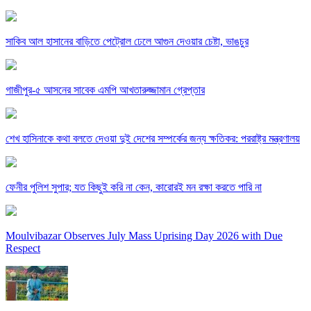
সাকিব আল হাসানের বাড়িতে পেট্রোল ঢেলে আগুন দেওয়ার চেষ্টা, ভাঙচুর
গাজীপুর-৫ আসনের সাবেক এমপি আখতারুজ্জামান গ্রেপ্তার
শেখ হাসিনাকে কথা বলতে দেওয়া দুই দেশের সম্পর্কের জন্য ক্ষতিকর: পররাষ্ট্র মন্ত্রণালয়
ফেনীর পুলিশ সুপার; যত কিছুই করি না কেন, কারোরই মন রক্ষা করতে পারি না
Moulvibazar Observes July Mass Uprising Day 2026 with Due
Respect