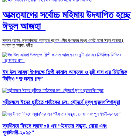
আত্মত্যাগের সর্বোচ্চ মহিমায় উদযাপিত হচ্ছে
ঈদুল আজহা
সদরুল আইন: মুসলমানদের অন্যতম প্রধান ধর্মীয় উৎসবের মধ্যে একটি হলো ঈদুল আজহা।
যথাযোগ্য মর্যাদা, ধর্মীয়
ঈদ উল আযহা উপলক্ষে শিল্পী কামাল আহমেদ ও রন্টি দাস এর মিউজিক
ভিডিও “দু’জনার গল্প”
শ্রীমঙ্গলে ঈদের ছুটিতে পর্যটকের ঢল: সৌন্দর্যে মুগ্ধ ভ্রমণপিপাসুরা
স্বাধীনতা দিবসে ল্যাব’০৪ এর “ইফতার সন্ধ্যা, দোয়া এবং
পুনর্মিলনী-২০২৫”