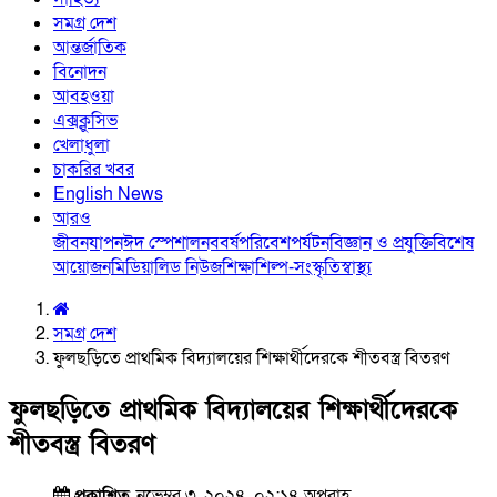
সমগ্র দেশ
আন্তর্জাতিক
বিনোদন
আবহওয়া
এক্সক্লুসিভ
খেলাধুলা
চাকরির খবর
English News
আরও
জীবনযাপন
ঈদ স্পেশাল
নববর্ষ
পরিবেশ
পর্যটন
বিজ্ঞান ও প্রযুক্তি
বিশেষ
আয়োজন
মিডিয়া
লিড নিউজ
শিক্ষা
শিল্প-সংস্কৃতি
স্বাস্থ্য
সমগ্র দেশ
ফুলছড়িতে প্রাথমিক বিদ্যালয়ের শিক্ষার্থীদেরকে শীতবস্ত্র বিতরণ
ফুলছড়িতে প্রাথমিক বিদ্যালয়ের শিক্ষার্থীদেরকে
শীতবস্ত্র বিতরণ
প্রকাশিত
নভেম্বর ৩, ২০২৪, ০২:১৪ অপরাহ্ণ