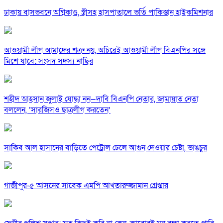
ঢাকায় বাসভবনে অগ্নিকাণ্ড, স্ত্রীসহ হাসপাতালে ভর্তি পাকিস্তান হাইকমিশনার
আওয়ামী লীগ আমাদের শত্রু নয়, অচিরেই আওয়ামী লীগ বিএনপির সঙ্গে
মিশে যাবে: সংসদ সদস্য নাছির
শহীদ আহসান জুলাই যোদ্ধা নন—দাবি বিএনপি নেতার, জামায়াত নেতা
বললেন, ‘সারজিসও ছাত্রলীগ করতেন’
সাকিব আল হাসানের বাড়িতে পেট্রোল ঢেলে আগুন দেওয়ার চেষ্টা, ভাঙচুর
গাজীপুর-৫ আসনের সাবেক এমপি আখতারুজ্জামান গ্রেপ্তার