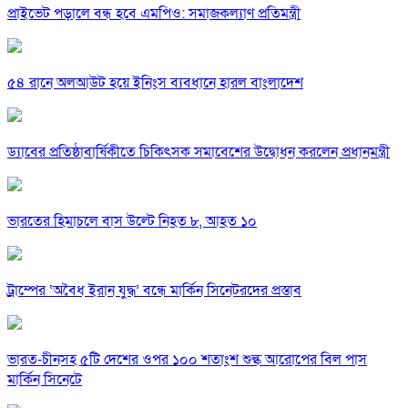
প্রাইভেট পড়ালে বন্ধ হবে এমপিও: সমাজকল্যাণ প্রতিমন্ত্রী
৫৪ রানে অলআউট হয়ে ইনিংস ব্যবধানে হারল বাংলাদেশ
ড্যাবের প্রতিষ্ঠাবার্ষিকীতে চিকিৎসক সমাবেশের উদ্বোধন করলেন প্রধানমন্ত্রী
ভারতের হিমাচলে বাস উল্টে নিহত ৮, আহত ১০
ট্রাম্পের ‘অবৈধ ইরান যুদ্ধ’ বন্ধে মার্কিন সিনেটরদের প্রস্তাব
ভারত-চীনসহ ৫টি দেশের ওপর ১০০ শতাংশ শুল্ক আরোপের বিল পাস
মার্কিন সিনেটে