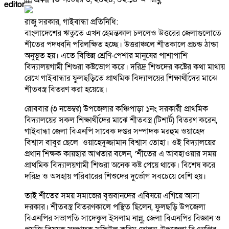
editor
রাজু সরকার, গাইবান্ধা প্রতিনিধি:
বাংলাদেশের ঋতুতে এখন হেমন্তকাল চললেও উত্তরের জেলাগুলোতে
শীতের পদধ্বনি পরিলক্ষিত হচ্ছে। উত্তরাঞ্চলে শীতকালে প্রচন্ড ঠান্ডা
অনুভূত হয়। এতে বিভিন্ন শ্রেণি-পেশার মানুষের পাশাপাশি
বিদ্যালয়গামী শিশুরা কষ্টভোগ করে। দরিদ্র শিশুদের কষ্টের কথা মাথায়
রেখে গাইবান্ধার ফুলছড়িতে প্রাথমিক বিদ্যালয়ের শিক্ষার্থীদের মাঝে
শীতবস্ত্র বিতরণ করা হয়েছে।
রোববার (৩ নভেম্বর) উপজেলার কঞ্চিপাড়া ১নং সরকারী প্রাথমিক
বিদ্যালয়ের সকল শিক্ষার্থীদের মাঝে শীতবস্ত্র (টিশার্ট) বিতরণ করেন,
গাইবান্ধা জেলা বিএনপি সাবেক দপ্তর সম্পাদক মরহুম ওয়াহেদ
বিশ্বাস বাবুর ছেলে ওয়াহেদুজ্জামান বিশ্বাস তোহা। ওই বিদ্যালয়ের
প্রধান শিক্ষক কায়ছার আখতার বলেন, ‘শীতের এ আবহাওয়ার সময়
প্রাথমিক বিদ্যালয়গামী শিশুরা অনেক কষ্ট পেয়ে থাকে। বিশেষ করে
দরিদ্র ও অসহায় পরিবারের শিশুদের দুর্ভোগ সবচেয়ে বেশি হয়।
তাই শীতের সময় সমাজের বৃত্তবানদের এবিষয়ে এগিয়ে আসা
দরকার। শীতবস্ত্র বিতরণকালে পস্থিত ছিলেন, ফুলছড়ি উপজেলা
বিএনপির সভাপতি সাদেকুল ইসলাম নান্নু, জেলা বিএনপির বিজ্ঞান ও