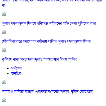
ফেনীর পুলিশ সুপার; যত কিছুই করি না কেন, কারোরই মন রক্ষা করতে পারি
না
জুলাই গণঅভ্যুত্থান দিবসে হবিগঞ্জে শহীদদের প্রতি জেলা পুলিশের শ্রদ্ধা
মৌলভীবাজারে যথাযোগ্য মর্যাদায় পালিত জুলাই গণঅভ্যুত্থান দিবস
কুষ্টিয়ায় নানা আয়োজনে জুলাই গণঅভ্যুত্থান দিবস পালিত
সর্বশেষ
জনপ্রিয়
আবারও আলিয়া মাদ্রাসা এলাকায় সংঘর্ষের আশঙ্কা, পুলিশ মোতায়েন