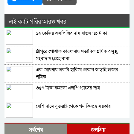
এই ক্যাটাগরির আরও খবর
১২ কেজির এলপিজির দাম বাড়ল ৭০ টাকা
শ্রীপুরে পোশাক কারখানায় শতাধিক শ্রমিক অসুস্থ,
সংবাদ সংগ্রহে বাধা
এক ঘোষণায় চাকরি হারিয়ে বেকার আড়াই হাজার
শ্রমিক
৩৫৭ টাকা কমলো এলপি গ্যাসের দাম
বেশি দামে যুক্তরাষ্ট্র থেকে গম কিনছে সরকার
বিদ্যুতের এত দুর্ভোগ কেন; তেল কয়লা গ্যাস সংকটে
সর্বশেষ
জনপ্রিয়
এবার তীব্র লোডশেডিং