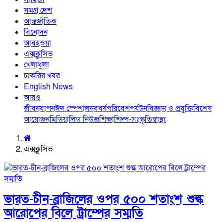
সমগ্র দেশ
আন্তর্জাতিক
বিনোদন
আবহওয়া
এক্সক্লুসিভ
খেলাধুলা
চাকরির খবর
English News
আরও
জীবনযাপন
ঈদ স্পেশাল
নববর্ষ
পরিবেশ
পর্যটন
বিজ্ঞান ও প্রযুক্তি
বিশেষ
আয়োজন
মিডিয়া
লিড নিউজ
শিক্ষা
শিল্প-সংস্কৃতি
স্বাস্থ্য
এক্সক্লুসিভ
ভারত-চীন-ব্রাজিলের ওপর ৫০০ শতাংশ শুল্ক
আরোপের বিলে ট্রাম্পের সম্মতি