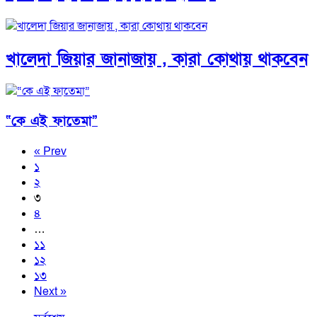
খালেদা জিয়ার জানাজায় , কারা কোথায় থাকবেন
“কে এই ফাতেমা”
« Prev
১
২
৩
৪
…
১১
১২
১৩
Next »