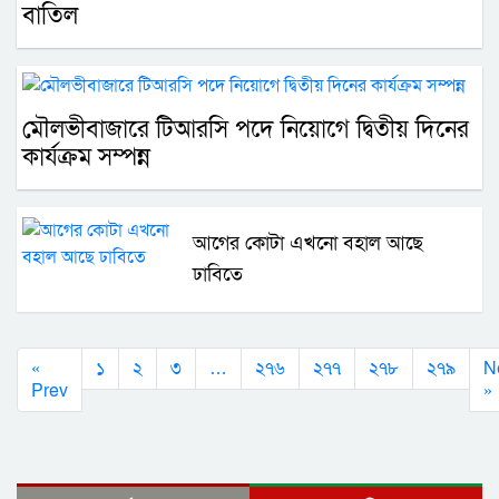
বাতিল
মৌলভীবাজারে টিআরসি পদে নিয়োগে দ্বিতীয় দিনের
কার্যক্রম সম্পন্ন
আগের কোটা এখনো বহাল আছে
ঢাবিতে
«
১
২
৩
…
২৭৬
২৭৭
২৭৮
২৭৯
N
Prev
»