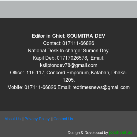
শুভেন্দুর কৌশলে বদলে যাচ্ছে পশ্চিমবঙ্গের
রাজনীতির সমীকরণ
Editor in Chief: SOUMITRA DEV
Contact: 017111-66826
বাংলাদেশের সঙ্গে ফারাক্কা চুক্তি নবায়ন না
National Desk In-charge: Sumon Dey.
করার দাবি ভারতীয় এমপির
Kapil Deb: 01717026578, Email:
ksliptondev78@gmail.com
মোদিকে নেতানিয়াহুর ফোন; ইসরায়েলের
Office: 116-117, Concord Emporium, Kataban, Dhaka-
সঙ্গে ঘনিষ্ট সম্পর্ক গড়তে চায় ভারত
1205.
Mobile: 017111-66826 Email: redtimesnews@gmail.com
ঢাকায় বাসভবনে অগ্নিকাণ্ড, স্ত্রীসহ
হাসপাতালে ভর্তি পাকিস্তান হাইকমিশনার
About Us
||
Privacy Policy
||
Contact Us
পাকিস্তানে প্রধান ৩ শহরের বাইরে সংবাদ
Design & Developed by
positiveit.us
সংগ্রহে বিদেশি গণমাধ্যমের ওপর বিধিনিষেধ