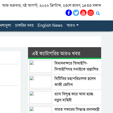
আজ শুক্রবার, ৭ই আগস্ট, ২০২৬ খ্রিস্টাব্দ, ২৩শে শ্রাবণ, ১৪৩৩ বঙ্গাব্দ
েলাধুলা
চাকরির খবর
English News
আরও
এই ক্যাটাগরির আরও খবর
বিমানবন্দরে ভিআইপি-
সিআইপিসহ সবাইকে তল্লাশির
নির্দেশ
বিটিভির মহাপরিচালক হলেন
কাজী জেসিন
র‍্যাব বিলুপ্ত করে আনা হচ্ছে
নতুন বাহিনী
ভারত সফরের সিদ্ধান্ত প্রধানমন্ত্রী