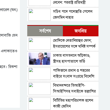
নেবেন: পররাষ্ট্র প্রতিমন্ত্রী
েনারেল (অব.)
সচিব পদে পদোন্নতি পেলেন
জেসমিন নাহার
পুলিশের ৭ কর্মকর্তাকে বদলি
সর্বশেষ
জনপ্রিয়
ঁদাবাজি যেন
মোদিকে নেতানিয়াহুর ফোন;
পাইপলাইনের মাধ্যমে ভারত
ইসরায়েলের সঙ্গে ঘনিষ্ট সম্পর্ক
থেকে আরও বেশি ডিজেল
্য এলাকাতেও
গড়তে চায় ভারত
চেয়েছি: জ্বালানিমন্ত্রী
ঢাকায় বাসভবনে অগ্নিকাণ্ড,
যথাযোগ্য মর্যাদায় সিলেটে
স্ত্রীসহ হাসপাতালে ভর্তি
জুলাই গণঅভ্যুত্থান দিবস
 হবে। রিকশা
পাকিস্তান হাইকমিশনার
পালিত
পাকিস্তানে প্রধান ৩ শহরের
গাজীপুর-৫ আসনের সাবেক
বাইরে সংবাদ সংগ্রহে বিদেশি
এমপি আখতারুজ্জামান গ্রেপ্তার
গণমাধ্যমের ওপর বিধিনিষেধ
বিমানবন্দরে ভিআইপি-
শেখ হাসিনাকে কথা বলতে
সিআইপিসহ সবাইকে তল্লাশির
দেওয়া দুই দেশের সম্পর্কের
নির্দেশ
জন্য ক্ষতিকর: পররাষ্ট্র মন্ত্রণালয়
বিটিভির মহাপরিচালক হলেন
শেখ হাসিনার বক্তব্য প্রচারে
কাজী জেসিন
নিষেধাজ্ঞার যৌক্তিকতা নিয়ে