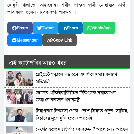
চৌধুরী খালাতো ভাই-বোন। শমীর প্রাক্তন স্বামী মোহাম্মদ আলী
আরাফাত ছিলেন সাবেক তথ্য প্রতিমন্ত্রী ।
Share
Tweet
Share
WhatsApp
Messenger
Copy Link
এই ক্যাটাগরির আরও খবর
প্রাইভেট পড়ালে বন্ধ হবে এমপিও: সমাজকল্যাণ
প্রতিমন্ত্রী
ড্যাবের প্রতিষ্ঠাবার্ষিকীতে চিকিৎসক সমাবেশের
উদ্বোধন করলেন প্রধানমন্ত্রী
নিরাপত্তার নিশ্চয়তা পেলে ‘দেশে ফিরতে প্রস্তুত’ সাকিব,
বিচারের মুখোমুখি হতেও ভয় নেই
দেশের ২৩তম রাষ্ট্রপতি কে হচ্ছেন? আলোচনায় আছেন