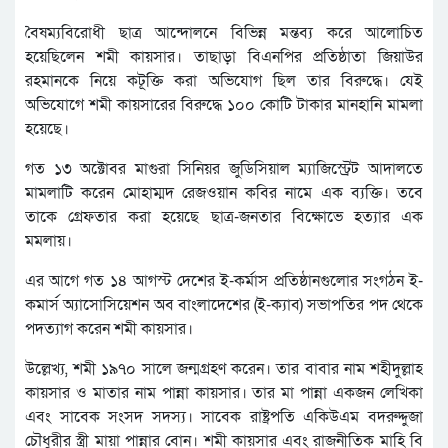
বৈষম্যবিরোধী ছাত্র আন্দোলনে বিভিন্ন মন্তব্য করে আলোচিত
হয়েছিলেন শমী কায়সার। তাছাড়া বিএনপির প্রতিষ্ঠাতা জিয়াউর
রহমানকে নিয়ে কটূক্তি করা অভিযোগ ছিল তার বিরুদ্ধে। যেই
অভিযোগে শমী কায়সারের বিরুদ্ধে ১০০ কোটি টাকার মানহানি মামলা
হয়েছে।
গত ১৩ অক্টোবর মাগুরা সিনিয়র জুডিসিয়াল ম্যাজিস্ট্রেট আদালতে
মামলাটি করেন মোহাম্মদ রেজওয়ান কবির নামে এক ব্যক্তি। তবে
তাকে গ্রেফতার করা হয়েছে ছাত্র-জনতার বিক্ষোভে হত্যার এক
মমলায়।
এর আগে গত ১৪ আগস্ট দেশের ই-কর্মাস প্রতিষ্ঠানগুলোর সংগঠন ই-
কমার্স অ্যাসোসিয়েশন অব বাংলাদেশের (ই-ক্যাব) সভাপতির পদ থেকে
পদত্যাগ করেন শমী কায়সার।
উল্লেখ্য, শমী ১৯৭০ সালে জন্মগ্রহণ করেন। তার বাবার নাম শহীদুল্লাহ
কায়সার ও মাতার নাম পান্না কায়সার। তার মা পান্না একজন লেখিকা
এবং সাবেক সংসদ সদস্য। সাবেক রাষ্ট্রপতি একিউএম বদরুদ্দুজা
চৌধুরীর স্ত্রী মায়া পান্নার বোন। শমী কায়সার এবং রাজনীতিক মাহি বি