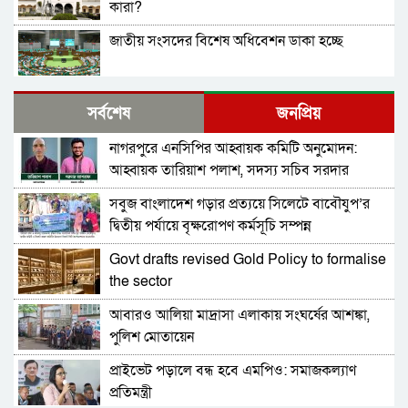
কারা?
জাতীয় সংসদের বিশেষ অধিবেশন ডাকা হচ্ছে
বগুড়ায় ও সিলেটে দুই ঘণ্টার ব্যবধানে সড়ক দুর্ঘটনায়
সর্বশেষ
জনপ্রিয়
শিশুসহ প্রাণ গেল ১৫ জনের
নাগরপুরে এনসিপির আহ্বায়ক কমিটি অনুমোদন:
বিমানবন্দরে ভিআইপি-সিআইপিসহ সবাইকে তল্লাশির
আহ্বায়ক তারিয়াশ পলাশ, সদস্য সচিব সরদার
নির্দেশ
আশরাফ
সবুজ বাংলাদেশ গড়ার প্রত্যয়ে সিলেটে বাবৌযুপ’র
বিটিভির মহাপরিচালক হলেন কাজী জেসিন
দ্বিতীয় পর্যায়ে বৃক্ষরোপণ কর্মসূচি সম্পন্ন
Govt drafts revised Gold Policy to formalise
র‍্যাব বিলুপ্ত করে আনা হচ্ছে নতুন বাহিনী
the sector
আবারও আলিয়া মাদ্রাসা এলাকায় সংঘর্ষের আশঙ্কা,
ভারত সফরের সিদ্ধান্ত প্রধানমন্ত্রী নেবেন: পররাষ্ট্র
পুলিশ মোতায়েন
প্রতিমন্ত্রী
প্রাইভেট পড়ালে বন্ধ হবে এমপিও: সমাজকল্যাণ
সচিব পদে পদোন্নতি পেলেন জেসমিন নাহার
প্রতিমন্ত্রী