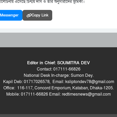
 আলোচনায় এসেছে চিন্ময় দাস ও তার অনুসারীদের ভূমিকা।
Messenger
Copy Link
Editor in Chief: SOUMITRA DEV
Contact: 017111-66826
National Desk In-charge: Sumon Dey.
Kapil Deb: 01717026578, Email: ksliptondev78@gmail.com
Office: 116-117, Concord Emporium, Kataban, Dhaka-1205.
Mobile: 017111-66826 Email: redtimesnews@gmail.com