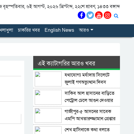
বৃহস্পতিবার, ৬ই আগস্ট, ২০২৬ খ্রিস্টাব্দ, ২২শে শ্রাবণ, ১৪৩৩ বঙ্গাব্দ
েলাধুলা
চাকরির খবর
English News
আরও
এই ক্যাটাগরির আরও খবর
যথাযোগ্য মর্যাদায় সিলেটে
জুলাই গণঅভ্যুত্থান দিবস
পালিত
সাকিব আল হাসানের বাড়িতে
পেট্রোল ঢেলে আগুন দেওয়ার
চেষ্টা, ভাঙচুর
গাজীপুর-৫ আসনের সাবেক
এমপি আখতারুজ্জামান গ্রেপ্তার
শেখ হাসিনাকে কথা বলতে