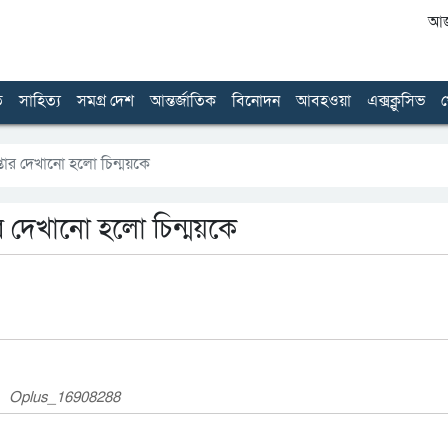
আজ 
ত
সাহিত্য
সমগ্র দেশ
আন্তর্জাতিক
বিনোদন
আবহওয়া
এক্সক্লুসিভ
খ
তার দেখানো হলো চিন্ময়কে
র দেখানো হলো চিন্ময়কে
Oplus_16908288