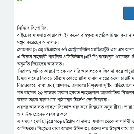
সিনিয়র রিপোর্টার:
রাষ্ট্রদ্রোহ মামলায় কারাবন্দি ইসকনের বহিষ্কৃত সংগঠক চিন্ময় কৃষ্
মঞ্জুর করেছেন আদালত।
সোমবার (৬ মে) চট্টগ্রামের ৬ষ্ঠ মেট্রোপলিটন ম্যাজিস্ট্রেট এস এম আল
এ বিষয়ে সহকারী পাবলিক প্রসিকিউটর (এপিপি) রায়হানুল ওয়াজেদ চৌধ
অনুমতি দিয়েছেন আদালত।
নিরাপত্তাজনিত কারণে তাকে সরাসরি আদালতে হাজির না করে ভার্চুয়
চিন্ময় দাসের বিরুদ্ধে চট্টগ্রাম কোতোয়ালি থানায় দায়ের হওয়া চা
বিচারকাজে বাধা এবং আদালত এলাকায় বিশৃঙ্খলা সৃষ্টির অভিযোগে দ
গত বছরের ২৫ নভেম্বর ঢাকার হযরত শাহজালাল আন্তর্জাতিক বিমানবন্দর থ
করলে তাকে কারাগারে পাঠানোর নির্দেশ দেন বিচারক।
এরপর আদালত প্রাঙ্গণে বিক্ষোভ শুরু করে চিন্ময়ের অনুসারীরা। তারা প
ও সাউন্ড গ্রেনেড ব্যবহার করে।
এ সময় সংঘর্ষ ছড়িয়ে পড়ে চট্টগ্রাম আদালত এলাকা থেকে লালদিঘী 
আলিফকে। নিহতের বাবা জামাল উদ্দিন ৩১ জনের নাম উল্লেখ করে ক