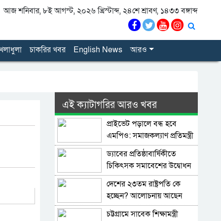
আজ শনিবার, ৮ই আগস্ট, ২০২৬ খ্রিস্টাব্দ, ২৪শে শ্রাবণ, ১৪৩৩ বঙ্গাব্দ
েলাধুলা
চাকরির খবর
English News
আরও
এই ক্যাটাগরির আরও খবর
প্রাইভেট পড়ালে বন্ধ হবে
এমপিও: সমাজকল্যাণ প্রতিমন্ত্রী
ড্যাবের প্রতিষ্ঠাবার্ষিকীতে
চিকিৎসক সমাবেশের উদ্বোধন
করলেন প্রধানমন্ত্রী
দেশের ২৩তম রাষ্ট্রপতি কে
হচ্ছেন? আলোচনায় আছেন
কারা?
চট্টগ্রামে সাবেক শিক্ষামন্ত্রী