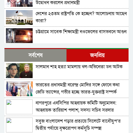
উদ্বোধন করলেন প্রধানমন্ত্রী
দেশের ২৩তম রাষ্ট্রপতি কে হচ্ছেন? আলোচনায় আছেন
কারা?
চট্টগ্রামে সাবেক শিক্ষামন্ত্রী নওফেলের বাসভবনে আগুন
জাতীয় সংসদের বিশেষ অধিবেশন ডাকা হচ্ছে
সর্বশেষ
জনপ্রিয়
সালমান শাহ হত্যা মামলায় খল-অভিনেতা ডন আটক
বগুড়ায় ও সিলেটে দুই ঘণ্টার ব্যবধানে সড়ক দুর্ঘটনায়
শিশুসহ প্রাণ গেল ১৫ জনের
ভারতের প্রধানমন্ত্রী নরেন্দ্র মোদির সঙ্গে ফোনে কথা
বিমানবন্দরে ভিআইপি-সিআইপিসহ সবাইকে তল্লাশির
জেডি ভ্যান্সের, গভীর হচ্ছে ভারত-যুক্তরাষ্ট্র সম্পর্ক
নির্দেশ
নাগরপুরে এনসিপির আহ্বায়ক কমিটি অনুমোদন:
বিটিভির মহাপরিচালক হলেন কাজী জেসিন
আহ্বায়ক তারিয়াশ পলাশ, সদস্য সচিব সরদার
আশরাফ
সবুজ বাংলাদেশ গড়ার প্রত্যয়ে সিলেটে বাবৌযুপ’র
র‍্যাব বিলুপ্ত করে আনা হচ্ছে নতুন বাহিনী
দ্বিতীয় পর্যায়ে বৃক্ষরোপণ কর্মসূচি সম্পন্ন