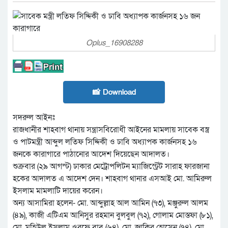
Oplus_16908288
📸 Download
সদরুল আইনঃ
রাজধানীর শাহবাগ থানায় সন্ত্রাসবিরোধী আইনের মামলায় সাবেক বস্ত্র
ও পাটমন্ত্রী আব্দুল লতিফ সিদ্দিকী ও ঢাবি অধ্যাপক কার্জনসহ ১৬
জনকে কারাগারে পাঠানোর আদেশ দিয়েছেন আদালত।
শুক্রবার (২৯ আগস্ট) ঢাকার মেট্রোপলিটন ম্যাজিস্ট্রেট সারাহ ফারজানা
হকের আদালত এ আদেশ দেন। শাহবাগ থানার এসআই মো. আমিরুল
ইসলাম মামলাটি দায়ের করেন।
অন্য আসামিরা হলেন- মো. আব্দুল্লাহ আল আমিন (৭৩), মঞ্জুরুল আলম
(৪৯), কাজী এটিএম আনিসুর রহমান বুলবুল (৭২), গোলাম মোস্তফা (৮১),
মো. মহিউল ইসলাম ওরফে বাবু (৬৪), মো. জাকির হোসেন (৭৪), মো.