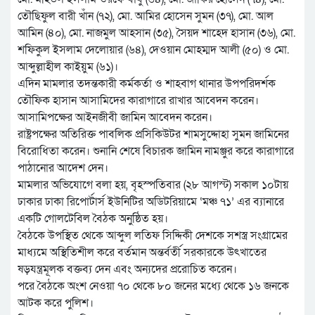
তৌছিফুল বারী খাঁন (৭২), মো. আমির হোসেন সুমন (৩৭), মো. আল
আমিন (৪০), মো. নাজমুল আহসান (৩৫), সৈয়দ শাহেদ হাসান (৩৬), মো.
শফিকুল ইসলাম দেলোয়ার (৬৪), দেওয়ান মোহম্মদ আলী (৫০) ও মো.
আব্দুল্লাহীল কাইয়ুম (৬১)।
এদিন মামলার তদন্তকারী কর্মকর্তা ও শাহবাগ থানার উপপরিদর্শক
তৌফিক হাসান আসামিদের কারাগারে রাখার আবেদন করেন।
আসামিপক্ষের আইনজীবী জামিন আবেদন করেন।
রাষ্ট্রপক্ষের অতিরিক্ত পাবলিক প্রসিকিউটর শামসুদ্দোহা সুমন জামিনের
বিরোধিতা করেন। শুনানি শেষে বিচারক জামিন নামঞ্জুর করে কারাগারে
পাঠানোর আদেশ দেন।
মামলার অভিযোগে বলা হয়, বৃহস্পতিবার (২৮ আগস্ট) সকাল ১০টায়
ঢাকার ঢাকা রিপোর্টার্স ইউনিটির অডিটরিয়ামে ‘মঞ্চ ৭১’ এর ব্যানারে
একটি গোলটেবিল বৈঠক অনুষ্ঠিত হয়।
বৈঠকে উপস্থিত থেকে আব্দুল লতিফ সিদ্দিকী দেশকে সশস্ত্র সংগ্রামের
মাধ্যমে অস্থিতিশীল করে বর্তমান অন্তর্বর্তী সরকারকে উৎখাতের
ষড়যন্ত্রমূলক বক্তব্য দেন এবং অন্যদের প্ররোচিত করেন।
পরে বৈঠকে অংশ নেওয়া ৭০ থেকে ৮০ জনের মধ্যে থেকে ১৬ জনকে
আটক করে পুলিশ।