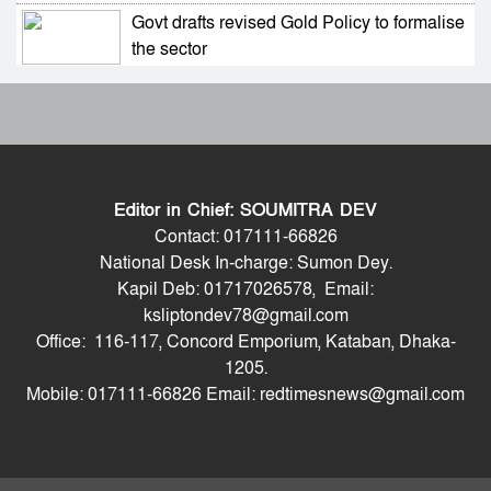
Govt drafts revised Gold Policy to formalise
ভারত সফরের সিদ্ধান্ত প্রধানমন্ত্রী নেবেন: পররাষ্ট্র
the sector
প্রতিমন্ত্রী
আবারও আলিয়া মাদ্রাসা এলাকায় সংঘর্ষের আশঙ্কা,
সচিব পদে পদোন্নতি পেলেন জেসমিন নাহার
পুলিশ মোতায়েন
প্রাইভেট পড়ালে বন্ধ হবে এমপিও: সমাজকল্যাণ
পুলিশের ৭ কর্মকর্তাকে বদলি
প্রতিমন্ত্রী
Editor in Chief: SOUMITRA DEV
৫৪ রানে অলআউট হয়ে ইনিংস ব্যবধানে হারল
পাইপলাইনের মাধ্যমে ভারত থেকে আরও বেশি
Contact: 017111-66826
বাংলাদেশ
ডিজেল চেয়েছি: জ্বালানিমন্ত্রী
National Desk In-charge: Sumon Dey.
Kapil Deb: 01717026578, Email:
ড্যাবের প্রতিষ্ঠাবার্ষিকীতে চিকিৎসক সমাবেশের
যথাযোগ্য মর্যাদায় সিলেটে জুলাই গণঅভ্যুত্থান দিবস
ksliptondev78@gmail.com
উদ্বোধন করলেন প্রধানমন্ত্রী
পালিত
Office: 116-117, Concord Emporium, Kataban, Dhaka-
ভারতের হিমাচলে বাস উল্টে নিহত ৮, আহত ১০
1205.
Mobile: 017111-66826 Email: redtimesnews@gmail.com
ট্রাম্পের ‘অবৈধ ইরান যুদ্ধ’ বন্ধে মার্কিন সিনেটরদের
প্রস্তাব