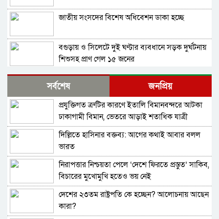
জাতীয় সংসদের বিশেষ অধিবেশন ডাকা হচ্ছে
বগুড়ায় ও সিলেটে দুই ঘণ্টার ব্যবধানে সড়ক দুর্ঘটনায়
শিশুসহ প্রাণ গেল ১৫ জনের
ঢাকায় বাসভবনে অগ্নিকাণ্ড, স্ত্রীসহ হাসপাতালে ভর্তি
সর্বশেষ
জনপ্রিয়
পাকিস্তান হাইকমিশনার
প্রযুক্তিগত ত্রুটির কারণে ইতালি বিমানবন্দরে আটকা
বিমানবন্দরে ভিআইপি-সিআইপিসহ সবাইকে তল্লাশির
ঢাকাগামী বিমান, ভেতরে আড়াই শতাধিক যাত্রী
নির্দেশ
দিল্লিতে হাসিনার বক্তব্য: আগের কথাই আবার বলল
বিটিভির মহাপরিচালক হলেন কাজী জেসিন
ভারত
নিরাপত্তার নিশ্চয়তা পেলে ‘দেশে ফিরতে প্রস্তুত’ সাকিব,
র‍্যাব বিলুপ্ত করে আনা হচ্ছে নতুন বাহিনী
বিচারের মুখোমুখি হতেও ভয় নেই
দেশের ২৩তম রাষ্ট্রপতি কে হচ্ছেন? আলোচনায় আছেন
ভারত সফরের সিদ্ধান্ত প্রধানমন্ত্রী নেবেন: পররাষ্ট্র
কারা?
প্রতিমন্ত্রী