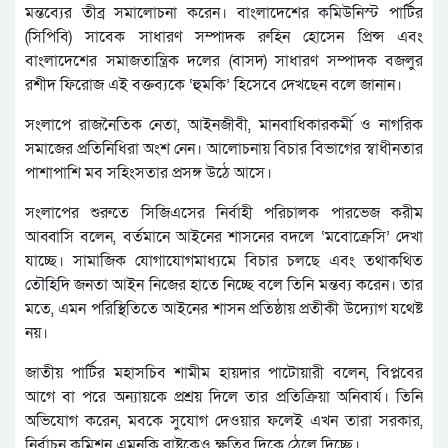
মন্তব্যের তীব্র সমালোচনা করেন। বাংলাদেশের কমিউনিস্ট পার্টির
(সিপিবি) সাবেক সাধারণ সম্পাদক রুহিন হোসেন প্রিন্স এবং
বাংলাদেশের সমাজতান্ত্রিক দলের (বাসদ) সাধারণ সম্পাদক বজলুর
রশীদ ফিরোজ এই বক্তব্যকে ‘হুমকি’ হিসেবে দেখছেন বলে জানান।
সংলাপে রাজনৈতিক নেতা, আইনজীবী, মানবাধিকারকর্মী ও নাগরিক
সমাজের প্রতিনিধিরা অংশ নেন। আলোচনায় বিচার বিভাগের স্বাধীনতার
পাশাপাশি মব সহিংসতার প্রসঙ্গ উঠে আসে।
সংলাপের শুরুতে সিজিএসের নির্বাহী পরিচালক পারভেজ করীম
আব্বাসি বলেন, বর্তমানে আইনের শাসনের বদলে ‘মবোক্রেসি’ দেখা
যাচ্ছে। সামাজিক যোগাযোগমাধ্যমে বিচার চলছে এবং তথাকথিত
তৌহিদি জনতা আইন নিজের হাতে নিচ্ছে বলে তিনি মন্তব্য করেন। তার
মতে, এমন পরিস্থিতিতে আইনের শাসন প্রতিষ্ঠায় প্রতীকী উদ্যোগ যথেষ্ট
নয়।
জাতীয় পার্টির মহাসচিব শামীম হায়দার পাটোয়ারী বলেন, বিপ্লবের
আগে বা পরে অন্যায়কে প্রশ্রয় দিলে তার প্রতিক্রিয়া অনিবার্য। তিনি
অভিযোগ করেন, মবকে সুযোগ দেওয়ার ফলেই এখন তারা সরকার,
নির্বাচন কমিশন এমনকি রাষ্ট্রকেও ক্ষতির দিকে ঠেলে দিচ্ছে।