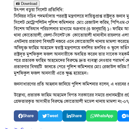
📸 Download
উৎপল বড়ুয়া সিলেট প্রতিনিধি:
সিনিয়র সচিব পদমর্যাদায় পররাষ্ট্র মন্ত্রণালয়ে দায়িত্বপ্রাপ্ত র
সিলেট মেট্রোপলিটন পুলিশ কমিশনার মোঃ রেজাউল করিম, পিপিএম-সেবা, স
বিশেষ অভিযান পরিচালনার মাধ্যমে শুক্রবার (৩ জানুয়ারি) ১। ফাহিম আ
থানা কোতোয়ালী, জেলা-সিলেট‘কে কোতোয়ালী থানাধীন রায়নগর এলাক
এঘটনায় প্রতারণা বিষয়টি নজরে এনে কোতোয়ালি থানায় মামলা করেছেন
অভিযুক্ত ফাহিম আহমেদ স্বরাষ্ট্র মন্ত্রণালয়ে বদলির তদবির ও স্কুলে
রাষ্ট্রদূত মুশফিকুল ফজল আনসারীকে অবহিত করেন তার সাবেক সহকর্মী
পরে প্রতারক ফাহিম আহমেদের বিরুদ্ধে দ্রুত ব্যবস্থা নেওয়ার পরামর
প্রতারণার বিষয়টি জানতে পেরে পুলিশ কমিশনার মোঃ রেজাউল করিম পিপি
মুশফিকুল ফজল আনসারী এতে ক্ষুব্ধ হয়েছেন।
জনসাধারণের প্রতি আহ্বান জানিয়ে পুলিশ কমিশনার বলেন, এ ধরনের প্
উল্লেখ্য, প্রতারক ফাহিম আহমেদ বিগত সরকারের সময়ে প্রধানমন্ত্রী
গ্রেফতারকৃত আসামীর বিরুদ্ধে কোতোয়ালী মডেল থানায় মামলা নং-০৭
Share
Tweet
Share
WhatsApp
M