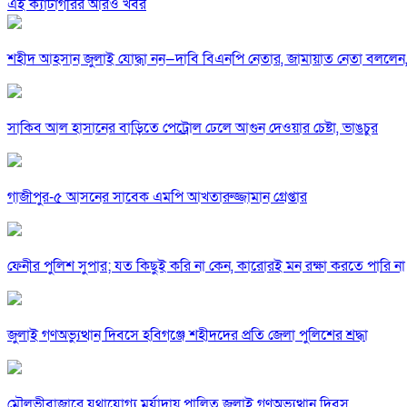
এই ক্যাটাগরির আরও খবর
শহীদ আহসান জুলাই যোদ্ধা নন—দাবি বিএনপি নেতার, জামায়াত নেতা বললেন,
সাকিব আল হাসানের বাড়িতে পেট্রোল ঢেলে আগুন দেওয়ার চেষ্টা, ভাঙচুর
গাজীপুর-৫ আসনের সাবেক এমপি আখতারুজ্জামান গ্রেপ্তার
ফেনীর পুলিশ সুপার; যত কিছুই করি না কেন, কারোরই মন রক্ষা করতে পারি না
জুলাই গণঅভ্যুত্থান দিবসে হবিগঞ্জে শহীদদের প্রতি জেলা পুলিশের শ্রদ্ধা
মৌলভীবাজারে যথাযোগ্য মর্যাদায় পালিত জুলাই গণঅভ্যুত্থান দিবস