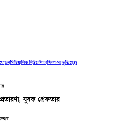
আয়োজন
মিডিয়া
লিড নিউজ
শিক্ষা
শিল্প-সংস্কৃতি
স্বাস্থ্য
তার
রতারণা, যুবক গ্রেফতার