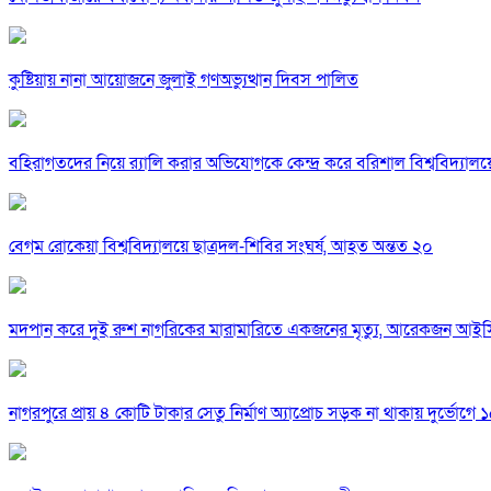
কুষ্টিয়ায় নানা আয়োজনে জুলাই গণঅভ্যুত্থান দিবস পালিত
বহিরাগতদের নিয়ে র‍্যালি করার অভিযোগকে কেন্দ্র করে বরিশাল বিশ্ববিদ্যাল
বেগম রোকেয়া বিশ্ববিদ্যালয়ে ছাত্রদল-শিবির সংঘর্ষ, আহত অন্তত ২০
মদপান করে দুই রুশ নাগরিকের মারামারিতে একজনের মৃত্যু, আরেকজন আই
নাগরপুরে প্রায় ৪ কোটি টাকার সেতু নির্মাণ অ্যাপ্রোচ সড়ক না থাকায় দুর্ভোগে ১৫