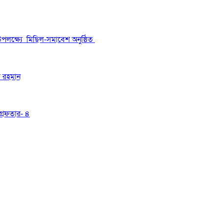
উপলক্ষ্যে মিছিল-সমাবেশ অনুষ্ঠিত
র রহমান
্রেফতার- ৪