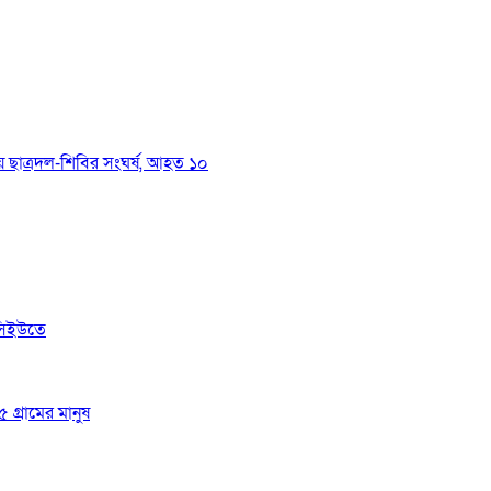
য়ে ছাত্রদল-শিবির সংঘর্ষ, আহত ১০
সিইউতে
 গ্রামের মানুষ