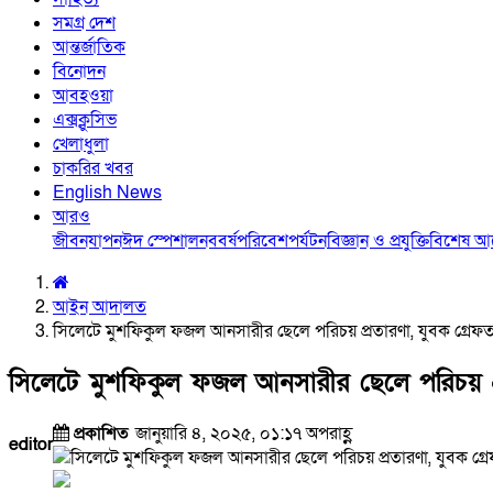
সমগ্র দেশ
আন্তর্জাতিক
বিনোদন
আবহওয়া
এক্সক্লুসিভ
খেলাধুলা
চাকরির খবর
English News
আরও
জীবনযাপন
ঈদ স্পেশাল
নববর্ষ
পরিবেশ
পর্যটন
বিজ্ঞান ও প্রযুক্তি
বিশেষ 
আইন আদালত
সিলেটে মুশফিকুল ফজল আনসারীর ছেলে পরিচয় প্রতারণা, যুবক গ্রেফ
সিলেটে মুশফিকুল ফজল আনসারীর ছেলে পরিচয় প্
প্রকাশিত
জানুয়ারি ৪, ২০২৫, ০১:১৭ অপরাহ্ণ
editor