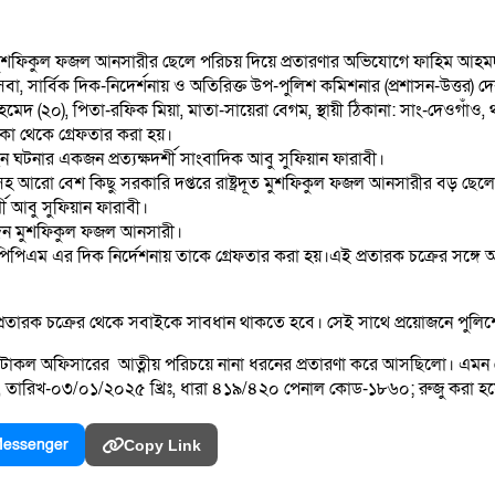
াষ্ট্রদূত জনাব মুশফিকুল ফজল আনসারীর ছেলে পরিচয় দিয়ে প্রতারণার অভিযোগে ফা
ার্বিক দিক-নিদের্শনায় ও অতিরিক্ত উপ-পুলিশ কমিশনার (প্রশাসন-উত্তর) দেবা
হমেদ (২০), পিতা-রফিক মিয়া, মাতা-সায়েরা বেগম, স্থায়ী ঠিকানা: সাং-দেওগাঁও,
া থেকে গ্রেফতার করা হয়।
 ঘটনার একজন প্রত্যক্ষদর্শী সাংবাদিক আবু সুফিয়ান ফারাবী।
 ভর্তিসহ আরো বেশ কিছু সরকারি দপ্তরে রাষ্ট্রদূত মুশফিকুল ফজল আনসারীর বড় ছে
 আবু সুফিয়ান ফারাবী।
্শ দেন মুশফিকুল ফজল আনসারী।
এম এর দিক নির্দেশনায় তাকে গ্রেফতার করা হয়।এই প্রতারক চক্রের সঙ্গে আর 
রতারক চক্রের থেকে সবাইকে সাবধান থাকতে হবে। সেই সাথে প্রয়োজনে পুলিশের 
র প্রটোকল অফিসারের আত্নীয় পরিচয়ে নানা ধরনের প্রতারণা করে আসছিলো। এমন
, তারিখ-০৩/০১/২০২৫ খ্রিঃ, ধারা ৪১৯/৪২০ পেনাল কোড-১৮৬০; রুজু করা হয
essenger
Copy Link