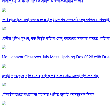
গাজীপুর-৫ আসনের সাবেক এমপি আখতারুজ্জামান গ্রেপ্তার
শেখ হাসিনাকে কথা বলতে দেওয়া দুই দেশের সম্পর্কের জন্য ক্ষতিকর: পররাষ্ট্র মন
ফেনীর পুলিশ সুপার; যত কিছুই করি না কেন, কারোরই মন রক্ষা করতে পারি না
Moulvibazar Observes July Mass Uprising Day 2026 with Due
জুলাই গণঅভ্যুত্থান দিবসে হবিগঞ্জে শহীদদের প্রতি জেলা পুলিশের শ্রদ্ধা
মৌলভীবাজারে যথাযোগ্য মর্যাদায় পালিত জুলাই গণঅভ্যুত্থান দিবস