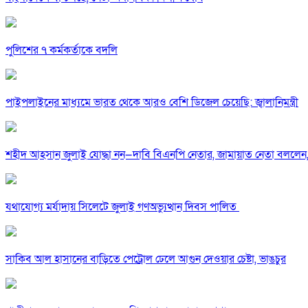
পুলিশের ৭ কর্মকর্তাকে বদলি
পাইপলাইনের মাধ্যমে ভারত থেকে আরও বেশি ডিজেল চেয়েছি: জ্বালানিমন্ত্রী
শহীদ আহসান জুলাই যোদ্ধা নন—দাবি বিএনপি নেতার, জামায়াত নেতা বললেন,
যথাযোগ্য মর্যাদায় সিলেটে জুলাই গণঅভ্যুত্থান দিবস পালিত
সাকিব আল হাসানের বাড়িতে পেট্রোল ঢেলে আগুন দেওয়ার চেষ্টা, ভাঙচুর