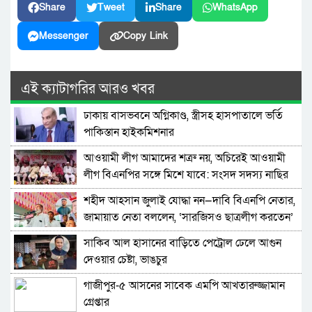
Share
Tweet
Share
WhatsApp
Messenger
Copy Link
এই ক্যাটাগরির আরও খবর
ঢাকায় বাসভবনে অগ্নিকাণ্ড, স্ত্রীসহ হাসপাতালে ভর্তি
পাকিস্তান হাইকমিশনার
আওয়ামী লীগ আমাদের শত্রু নয়, অচিরেই আওয়ামী
লীগ বিএনপির সঙ্গে মিশে যাবে: সংসদ সদস্য নাছির
শহীদ আহসান জুলাই যোদ্ধা নন—দাবি বিএনপি নেতার,
জামায়াত নেতা বললেন, ‘সারজিসও ছাত্রলীগ করতেন’
সাকিব আল হাসানের বাড়িতে পেট্রোল ঢেলে আগুন
দেওয়ার চেষ্টা, ভাঙচুর
গাজীপুর-৫ আসনের সাবেক এমপি আখতারুজ্জামান
গ্রেপ্তার