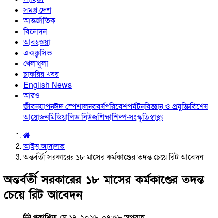
সমগ্র দেশ
আন্তর্জাতিক
বিনোদন
আবহওয়া
এক্সক্লুসিভ
খেলাধুলা
চাকরির খবর
English News
আরও
জীবনযাপন
ঈদ স্পেশাল
নববর্ষ
পরিবেশ
পর্যটন
বিজ্ঞান ও প্রযুক্তি
বিশেষ
আয়োজন
মিডিয়া
লিড নিউজ
শিক্ষা
শিল্প-সংস্কৃতি
স্বাস্থ্য
আইন আদালত
অন্তর্বর্তী সরকারের ১৮ মাসের কর্মকাণ্ডের তদন্ত চেয়ে রিট আবেদন
অন্তর্বর্তী সরকারের ১৮ মাসের কর্মকাণ্ডের তদন্ত
চেয়ে রিট আবেদন
প্রকাশিত
মে ১৭, ২০২৬, ০৭:৫৮ অপরাহ্ণ