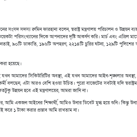
ের সংসদ সদস্য রুমিন ফারহানা বলেন, স্বরাষ্ট্র মন্ত্রণালয় পরিচালন ও উন্নয়ন ব্
টা পরিসংখ্যানের দিকে আপনাদের দৃষ্টি আকর্ষণ করি। মার্চ এবং এপ্রিল মাস
ছিনতাই, ৯০টি ডাকাতি, ১৯৬টি অপহরণ, ২২১৪টি চুরির ঘটনা, ১২৯টি পুলিশের আক
ত করা হয়েছে।
এই যখন আমাদের সিকিউরিটির অবস্থা, এই যখন আমাদের আইন-শৃঙ্খলার অবস্থ
ী বলছেন, এটা আরও বেশি হওয়া উচিত। পুরো বাজেটের সবটাই যদি স্বরাষ্ট্রমন্
টুকু উন্নয়ন হবে এই মন্ত্রণালয়ের, আমরা জানি না।
স্পিকার, আমি একজন আইনের শিক্ষার্থী, আমিও উনার ডিবেট মুগ্ধ হয়ে শুনি। কিন্তু উন
ই করে ১ টাকা করার প্রস্তাব আমি রাখতাম না।