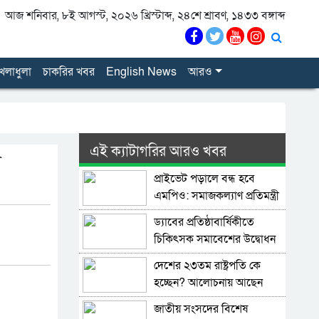
আজ শনিবার, ৮ই আগস্ট, ২০২৬ খ্রিস্টাব্দ, ২৪শে শ্রাবণ, ১৪৩৩ বঙ্গাব্দ
েলাধুলা
চাকরির খবর
English News
আরও
এই ক্যাটাগরির আরও খবর
র
প্রাইভেট পড়ালে বন্ধ হবে
এমপিও: সমাজকল্যাণ প্রতিমন্ত্রী
ড্যাবের প্রতিষ্ঠাবার্ষিকীতে
চিকিৎসক সমাবেশের উদ্বোধন
করলেন প্রধানমন্ত্রী
দেশের ২৩তম রাষ্ট্রপতি কে
হচ্ছেন? আলোচনায় আছেন
কারা?
জাতীয় সংসদের বিশেষ