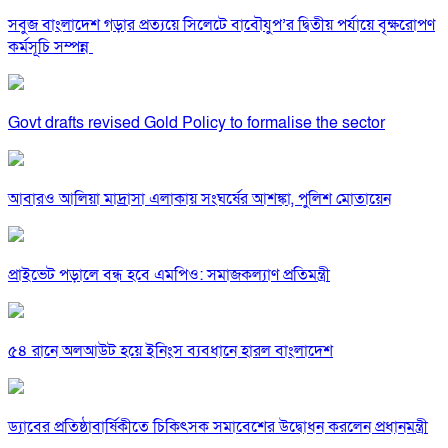
সবুজ বাংলাদেশ গড়ার প্রত্যয়ে সিলেটে বাবৌযুপ’র দ্বিতীয় পর্যায়ে বৃক্ষরোপণ
কর্মসূচি সম্পন্ন
Govt drafts revised Gold Policy to formalise the sector
আবারও আলিয়া মাদ্রাসা এলাকায় সংঘর্ষের আশঙ্কা, পুলিশ মোতায়েন
প্রাইভেট পড়ালে বন্ধ হবে এমপিও: সমাজকল্যাণ প্রতিমন্ত্রী
৫৪ রানে অলআউট হয়ে ইনিংস ব্যবধানে হারল বাংলাদেশ
ড্যাবের প্রতিষ্ঠাবার্ষিকীতে চিকিৎসক সমাবেশের উদ্বোধন করলেন প্রধানমন্ত্রী