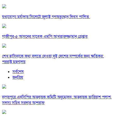
যথাযোগ্য মর্যাদায় সিলেটে জুলাই গণঅভ্যুত্থান দিবস পালিত
গাজীপুর-৫ আসনের সাবেক এমপি আখতারুজ্জামান গ্রেপ্তার
শেখ হাসিনাকে কথা বলতে দেওয়া দুই দেশের সম্পর্কের জন্য ক্ষতিকর:
পররাষ্ট্র মন্ত্রণালয়
সর্বশেষ
জনপ্রিয়
নাগরপুরে এনসিপির আহ্বায়ক কমিটি অনুমোদন: আহ্বায়ক তারিয়াশ পলাশ,
সদস্য সচিব সরদার আশরাফ