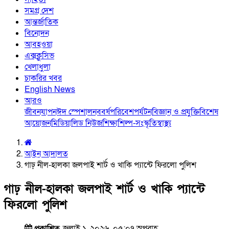
সমগ্র দেশ
আন্তর্জাতিক
বিনোদন
আবহওয়া
এক্সক্লুসিভ
খেলাধুলা
চাকরির খবর
English News
আরও
জীবনযাপন
ঈদ স্পেশাল
নববর্ষ
পরিবেশ
পর্যটন
বিজ্ঞান ও প্রযুক্তি
বিশেষ
আয়োজন
মিডিয়া
লিড নিউজ
শিক্ষা
শিল্প-সংস্কৃতি
স্বাস্থ্য
আইন আদালত
গাঢ় নীল-হালকা জলপাই শার্ট ও খাকি প্যান্টে ফিরলো পুলিশ
গাঢ় নীল-হালকা জলপাই শার্ট ও খাকি প্যান্টে
ফিরলো পুলিশ
প্রকাশিত
জুলাই ১, ২০২৬, ০৫:০৭ অপরাহ্ণ