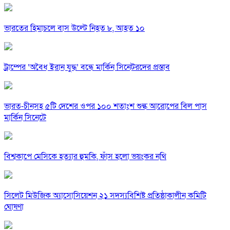
ভারতের হিমাচলে বাস উল্টে নিহত ৮, আহত ১০
ট্রাম্পের ‘অবৈধ ইরান যুদ্ধ’ বন্ধে মার্কিন সিনেটরদের প্রস্তাব
ভারত-চীনসহ ৫টি দেশের ওপর ১০০ শতাংশ শুল্ক আরোপের বিল পাস
মার্কিন সিনেটে
বিশ্বকাপে মেসিকে হত্যার হুমকি, ফাঁস হলো ভয়ংকর নথি
সিলেট মিউজিক অ্যাসোসিয়েশন ২১ সদস্যবিশিষ্ট প্রতিষ্ঠাকালীন কমিটি
ঘোষণা