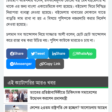
ডিএমপি কমিশনার বলেন, উসকানিমূলক কোনো বই যেন বইমেলায় না
থাকে এর জন্য বাংলা একাডেমিকে বলা হয়েছে। বইমেলা ঘিরে নিশ্ছিদ্র
নিরাপত্তা ব্যবস্থা নেওয়া হয়েছে। বইমেলায় খাবারের দোকানে যাতে
বাড়তি দাম রাখা না হয় এ বিষয়ে পুলিশকে নজরদারি করার নির্দেশ
দেওয়া হয়েছে।
চলমান সব আন্দোলন নিয়ে সাজ্জাত আলী বলেন, ছোট ছোট আন্দোলন
করে রাস্তা বন্ধ করা উচিত নয়। পুলিশ কাউকে মারতেও চায় না।
Share
Tweet
Share
WhatsApp
Messenger
Copy Link
এই ক্যাটাগরির আরও খবর
ড্যাবের প্রতিষ্ঠাবার্ষিকীতে চিকিৎসক সমাবেশের
উদ্বোধন করলেন প্রধানমন্ত্রী
দেশের ২৩তম রাষ্ট্রপতি কে হচ্ছেন? আলোচনায় আছেন