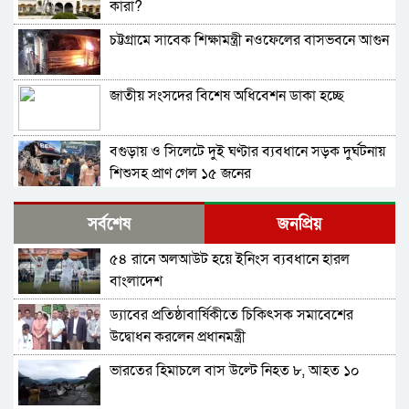
কারা?
চট্টগ্রামে সাবেক শিক্ষামন্ত্রী নওফেলের বাসভবনে আগুন
জাতীয় সংসদের বিশেষ অধিবেশন ডাকা হচ্ছে
বগুড়ায় ও সিলেটে দুই ঘণ্টার ব্যবধানে সড়ক দুর্ঘটনায়
শিশুসহ প্রাণ গেল ১৫ জনের
বিমানবন্দরে ভিআইপি-সিআইপিসহ সবাইকে তল্লাশির
সর্বশেষ
জনপ্রিয়
নির্দেশ
৫৪ রানে অলআউট হয়ে ইনিংস ব্যবধানে হারল
বিটিভির মহাপরিচালক হলেন কাজী জেসিন
বাংলাদেশ
ড্যাবের প্রতিষ্ঠাবার্ষিকীতে চিকিৎসক সমাবেশের
র‍্যাব বিলুপ্ত করে আনা হচ্ছে নতুন বাহিনী
উদ্বোধন করলেন প্রধানমন্ত্রী
ভারতের হিমাচলে বাস উল্টে নিহত ৮, আহত ১০
ভারত সফরের সিদ্ধান্ত প্রধানমন্ত্রী নেবেন: পররাষ্ট্র
প্রতিমন্ত্রী