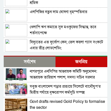
শ্রমিক
এলপিজির নতুন দাম ঘোষণা বৃহস্পতিবার
খেলাপি ঋণ কমাতে সুদ মওকুফের সিদ্ধান্ত, তবে
শর্তসাপেক্ষে
বিদ্যুতের এত দুর্ভোগ কেন; তেল কয়লা গ্যাস সংকটে
এবার তীব্র লোডশেডিং
বাংলাদেশ-পাকিস্তান দ্বিপাক্ষিক বাণিজ্য সহযোগিতা
সর্বশেষ
জনপ্রিয়
বাড়ানোর উদ্যোগ
নাগরপুরে এনসিপির আহ্বায়ক কমিটি অনুমোদন:
বিশ্বব্যাংক বাংলাদেশকে ১১০ কোটি ডলার দিচ্ছে
আহ্বায়ক তারিয়াশ পলাশ, সদস্য সচিব সরদার
আশরাফ
সবুজ বাংলাদেশ গড়ার প্রত্যয়ে সিলেটে বাবৌযুপ’র
একের পর এক বন্ধ হচ্ছে পোশাক কারখানা
দ্বিতীয় পর্যায়ে বৃক্ষরোপণ কর্মসূচি সম্পন্ন
Govt drafts revised Gold Policy to formalise
সঞ্চয়পত্র বিক্রিতে ব্যাংকগুলোকে নতুন নির্দেশনা
the sector