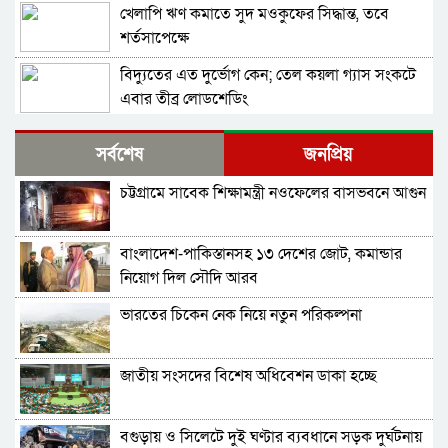
খেলাপি ঋণ কমাতে সুদ মওকুফের সিদ্ধান্ত, তবে
শর্তসাপেক্ষে
বিদ্যুতের এত দুর্ভোগ কেন; তেল কয়লা গ্যাস সংকটে
এবার তীব্র লোডশেডিং
বাংলাদেশ-পাকিস্তান দ্বিপাক্ষিক বাণিজ্য সহযোগিতা
সর্বশেষ
জনপ্রিয়
বাড়ানোর উদ্যোগ
চট্টগ্রামে সাবেক শিক্ষামন্ত্রী নওফেলের বাসভবনে আগুন
বিশ্বব্যাংক বাংলাদেশকে ১১০ কোটি ডলার দিচ্ছে
বাংলাদেশ-পাকিস্তানসহ ১৩ দেশের জোট, কমান্ডার
একের পর এক বন্ধ হচ্ছে পোশাক কারখানা
নিয়োগ দিল সৌদি আরব
ভারতের চিকেন নেক নিয়ে নতুন পরিকল্পনা
সঞ্চয়পত্র বিক্রিতে ব্যাংকগুলোকে নতুন নির্দেশনা
জাতীয় সংসদের বিশেষ অধিবেশন ডাকা হচ্ছে
আগামী ১ জুলাই থেকে নতুন পে স্কেল, সম্ভাব্য বেতনের
তালিকা প্রকাশ
বগুড়ায় ও সিলেটে দুই ঘণ্টার ব্যবধানে সড়ক দুর্ঘটনায়
এক বছরে সুইস ব্যাংকে বাংলাদেশিদের অর্থ ৪১