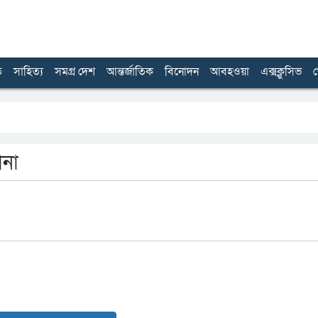
ত
সাহিত্য
সমগ্র দেশ
আন্তর্জাতিক
বিনোদন
আবহওয়া
এক্সক্লুসিভ
খ
ানা