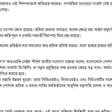
 প্রভাবও এই শিল্পখাতকে ক্ষতিগ্রস্ত করেছে। সাম্প্রতিক মধ্যপ্রাচ্য সংকট স
 গেছে।
ে ব্যাপক ক্ষোভ রয়েছে। শ্রমিক নেতারা বলছেন, অনেক ক্ষেত্রে শ্রম আইন অনুযা
র ক্ষতিপূরণ ও চাকরি-পরবর্তী নিরাপত্তা নিয়ে প্রশ্ন রয়েছে।
েক প্রতিষ্ঠান ব্যয় কমানোর জন্য শ্রমিক ছাঁটাই করছে। ফলে হাজার হাজার শ্
দেশ’স আরএমজি সেক্টর’ শীর্ষক জাতীয় সংলাপে বক্তারা বলেন, বাংলাদেশে পোশা
কা থাকাটা রি-স্কিলিং বা নতুন প্রযুক্তিতে দক্ষ হওয়ার ক্ষেত্রে বড় বাধা। কর্মস
িশ্চিত করতে হবে।
্তানি উন্নয়ন ব্যুরো। তারা বিজিএমইএ, বিকেএমইএ এবং বিউএফটির সঙ্গে 
শাক শ্রমিক ও মধ্যম সারির কর্মকর্তাদের আধুনিক যন্ত্রপাতি চালনা ও আন্ত
 তৈরি পোশাক খাত থেকে। এই খাতে অস্থিরতা দীর্ঘস্থায়ী হলে শুধু শ্রমিক ন