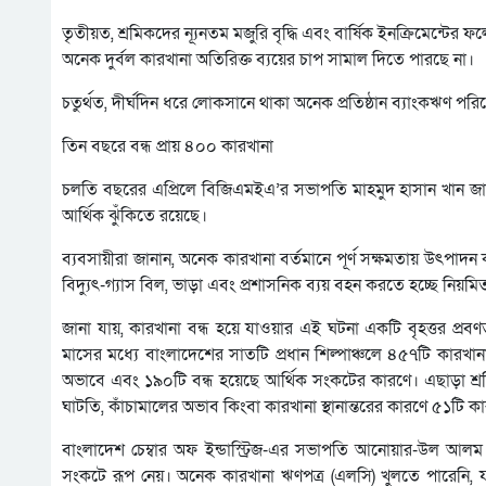
তৃতীয়ত, শ্রমিকদের ন্যূনতম মজুরি বৃদ্ধি এবং বার্ষিক ইনক্রিমেন্ট
অনেক দুর্বল কারখানা অতিরিক্ত ব্যয়ের চাপ সামাল দিতে পারছে না।
চতুর্থত, দীর্ঘদিন ধরে লোকসানে থাকা অনেক প্রতিষ্ঠান ব্যাংকঋণ পরিশ
তিন বছরে বন্ধ প্রায় ৪০০ কারখানা
চলতি বছরের এপ্রিলে বিজিএমইএ’র সভাপতি মাহমুদ হাসান খান জা
আর্থিক ঝুঁকিতে রয়েছে।
ব্যবসায়ীরা জানান, অনেক কারখানা বর্তমানে পূর্ণ সক্ষমতায় উৎপাদন
বিদ্যুৎ-গ্যাস বিল, ভাড়া এবং প্রশাসনিক ব্যয় বহন করতে হচ্ছে নি
জানা যায়, কারখানা বন্ধ হয়ে যাওয়ার এই ঘটনা একটি বৃহত্তর প্
মাসের মধ্যে বাংলাদেশের সাতটি প্রধান শিল্পাঞ্চলে ৪৫৭টি কারখানা 
অভাবে এবং ১৯০টি বন্ধ হয়েছে আর্থিক সংকটের কারণে। এছাড়া শ্রমি
ঘাটতি, কাঁচামালের অভাব কিংবা কারখানা স্থানান্তরের কারণে ৫১টি কা
বাংলাদেশ চেম্বার অফ ইন্ডাস্ট্রিজ-এর সভাপতি আনোয়ার-উল আলম
সংকটে রূপ নেয়। অনেক কারখানা ঋণপত্র (এলসি) খুলতে পারেনি, যা