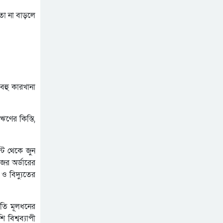
শহীদ আহসান জুলাই যোদ্ধা নন
—দাবি বিএনপি নেতার,
লতা না বাড়লে
জামায়াত নেতা বললেন,
যথাযোগ্য মর্যাদায় সিলেটে
‘সারজিসও ছাত্রলীগ করতেন’
জুলাই গণঅভ্যুত্থান দিবস
পালিত
সাকিব আল হাসানের বাড়িতে
পেট্রোল ঢেলে আগুন দেওয়ার
চেষ্টা, ভাঙচুর
বহু কারখানা
ঋণের কিস্তি,
্ট থেকে জুন
জের অর্ডারের
ও বিদ্যুতের
লতি মূলধনের
বিশ্বব্যাপী