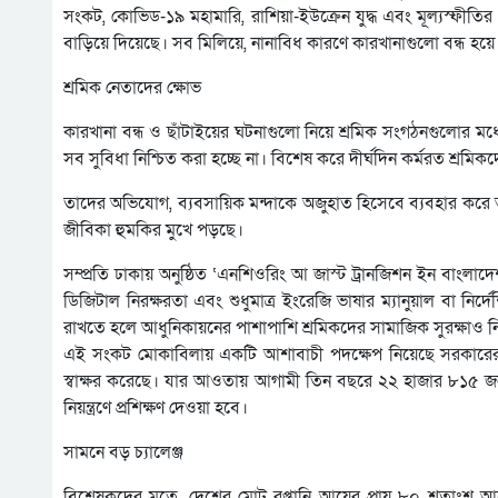
সংকট, কোভিড-১৯ মহামারি, রাশিয়া-ইউক্রেন যুদ্ধ এবং মূল্যস্ফীতির
বাড়িয়ে দিয়েছে। সব মিলিয়ে, নানাবিধ কারণে কারখানাগুলো বন্ধ হয়ে
শ্রমিক নেতাদের ক্ষোভ
কারখানা বন্ধ ও ছাঁটাইয়ের ঘটনাগুলো নিয়ে শ্রমিক সংগঠনগুলোর মধ্য
সব সুবিধা নিশ্চিত করা হচ্ছে না। বিশেষ করে দীর্ঘদিন কর্মরত শ্রমিকদে
তাদের অভিযোগ, ব্যবসায়িক মন্দাকে অজুহাত হিসেবে ব্যবহার করে অন
জীবিকা হুমকির মুখে পড়ছে।
সম্প্রতি ঢাকায় অনুষ্ঠিত ‘এনশিওরিং আ জাস্ট ট্রানজিশন ইন বাংলা
ডিজিটাল নিরক্ষরতা এবং শুধুমাত্র ইংরেজি ভাষার ম্যানুয়াল বা নির্দেশি
রাখতে হলে আধুনিকায়নের পাশাপাশি শ্রমিকদের সামাজিক সুরক্ষাও ন
এই সংকট মোকাবিলায় একটি আশাবাচী পদক্ষেপ নিয়েছে সরকারের রপ
স্বাক্ষর করেছে। যার আওতায় আগামী তিন বছরে ২২ হাজার ৮১৫ জন পো
নিয়ন্ত্রণে প্রশিক্ষণ দেওয়া হবে।
সামনে বড় চ্যালেঞ্জ
বিশ্লেষকদের মতে, দেশের মোট রপ্তানি আয়ের প্রায় ৮০ শতাংশ আসে