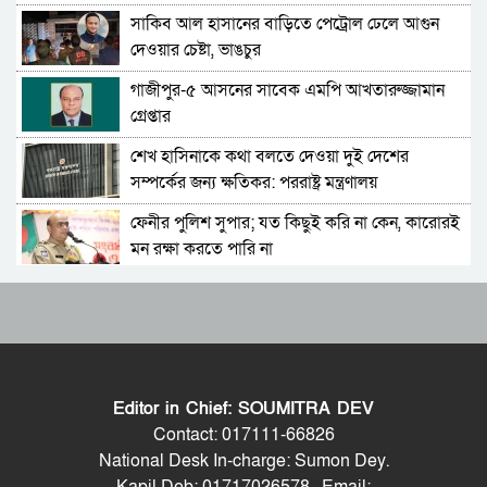
সাকিব আল হাসানের বাড়িতে পেট্রোল ঢেলে আগুন
চিফ প্রসিকিউটর; বিদ্বেষমূলক না হলে হাসিনার বক্তব্য
দেওয়ার চেষ্টা, ভাঙচুর
প্রচারে আইনগত বাধা নেই
গাজীপুর-৫ আসনের সাবেক এমপি আখতারুজ্জামান
বেগম রোকেয়া বিশ্ববিদ্যালয়ে ছাত্রদল-শিবির সংঘর্ষ,
গ্রেপ্তার
আহত অন্তত ২০
শেখ হাসিনাকে কথা বলতে দেওয়া দুই দেশের
দেশব্যাপী ৫ আগস্টকে ঘিরে নিরাপত্তা ব্যবস্থা
সম্পর্কের জন্য ক্ষতিকর: পররাষ্ট্র মন্ত্রণালয়
জোরদার: স্বরাষ্ট্রমন্ত্রী
ফেনীর পুলিশ সুপার; যত কিছুই করি না কেন, কারোরই
দিনেশ ত্রিবেদীকে হুমায়ুন কবির; শেখ হাসিনা যেন
মন রক্ষা করতে পারি না
ভারতের ভূখণ্ড ব্যবহার করে রাজনৈতিক বক্তব্য দিতে
না পারেন
Moulvibazar Observes July Mass Uprising
শেখ হাসিনার ভার্চুয়াল অনুষ্ঠান নিয়ে ভারতের স্পষ্ট
Day 2026 with Due Respect
অবস্থান জানতে চায় ঢাকা: পররাষ্ট্র প্রতিমন্ত্রী
জুলাই গণঅভ্যুত্থান দিবসে হবিগঞ্জে শহীদদের প্রতি
পুলিশের ৮ কর্মকর্তাকে বদলি
জেলা পুলিশের শ্রদ্ধা
Editor in Chief: SOUMITRA DEV
মৌলভীবাজারে যথাযোগ্য মর্যাদায় পালিত জুলাই
গণমাধ্যমে শেখ হাসিনার কথা বলায় ভারত সরকারের
Contact: 017111-66826
গণঅভ্যুত্থান দিবস
কোনো বাধা নেই: এফসিসি সভাপতি
National Desk In-charge: Sumon Dey.