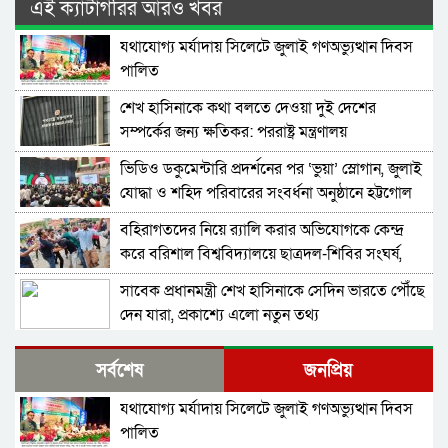
এই ক্যাটাগরির আরও খবর
যথাযোগ্য মর্যাদায় সিলেটে জুলাই গণঅভ্যুত্থান দিবস
পালিত
শেখ হাসিনাকে কথা বলতে দেওয়া দুই দেশের
সম্পর্কের জন্য ক্ষতিকর: পররাষ্ট্র মন্ত্রণালয়
ভিডিও ডকুমেন্টারি প্রদর্শনের পর ‘ভুয়া’ স্লোগান, জুলাই
যোদ্ধা ও শহিদ পরিবারের সংবর্ধনা অনুষ্ঠানে হট্টগোল
বহিরাগতদের নিয়ে র‍্যালি করার অভিযোগকে কেন্দ্র
করে বরিশাল বিশ্ববিদ্যালয়ে ছাত্রদল-শিবির সংঘর্ষ,
আহত ১০
সাবেক প্রধানমন্ত্রী শেখ হাসিনাকে সেদিন ভারতে পৌঁছে
দেন যারা, প্রকাশ্যে এলো নতুন তথ্য
মন্ত্রিসভা থেকে বাদ পড়তে পারেন অনেকেই, নতুন করে
সর্বশেষ
জনপ্রিয়
আলোচনায় যেসব নাম
যথাযোগ্য মর্যাদায় সিলেটে জুলাই গণঅভ্যুত্থান দিবস
সংবিধান থেকে বাতিল হতে পারে শেখ মুজিবুর
পালিত
রহমানের ‘জাতির পিতা’ স্বীকৃতি