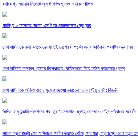
যথাযোগ্য মর্যাদায় সিলেটে জুলাই গণঅভ্যুত্থান দিবস পালিত
গাজীপুর-৫ আসনের সাবেক এমপি আখতারুজ্জামান গ্রেপ্তার
শেখ হাসিনাকে কথা বলতে দেওয়া দুই দেশের সম্পর্কের জন্য ক্ষতিকর: পররাষ্ট্র মন্ত্রণালয়
শেখ হাসিনার বক্তব্য প্রচারে নিষেধাজ্ঞার যৌক্তিকতা নিয়ে রুমিন ফারহানার প্রশ্ন
শেখ হাসিনাকে অডিও বার্তার সুযোগ দেওয়া ভারতের ‘ডাবল স্ট্যান্ডার্ড’: রিজভী
ভিডিও ডকুমেন্টারি প্রদর্শনের পর ‘ভুয়া’ স্লোগান, জুলাই যোদ্ধা ও শহিদ পরিবারের সংবর্ধনা 
সাবেক প্রধানমন্ত্রী শেখ হাসিনাকে সেদিন ভারতে পৌঁছে দেন যারা, প্রকাশ্যে এলো নতুন তথ