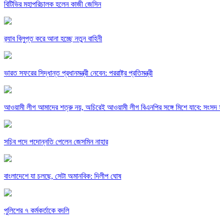
বিটিভির মহাপরিচালক হলেন কাজী জেসিন
র‍্যাব বিলুপ্ত করে আনা হচ্ছে নতুন বাহিনী
ভারত সফরের সিদ্ধান্ত প্রধানমন্ত্রী নেবেন: পররাষ্ট্র প্রতিমন্ত্রী
আওয়ামী লীগ আমাদের শত্রু নয়, অচিরেই আওয়ামী লীগ বিএনপির সঙ্গে মিশে যাবে: সংসদ 
সচিব পদে পদোন্নতি পেলেন জেসমিন নাহার
বাংলাদেশে যা চলছে, সেটা অমানবিক: দিলীপ ঘোষ
পুলিশের ৭ কর্মকর্তাকে বদলি