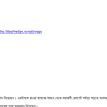
লিড নিউজ
শিক্ষা
শিল্প-সংস্কৃতি
স্বাস্থ্য
থান নিয়েছেন। একইসঙ্গে রাওয়া ক্লাবের সামনে থেকে মহাখালী রেলগেট পর্যন্ত সড়কে অবস্
জায়গায় তারা অবস্থান নিয়েছেন।