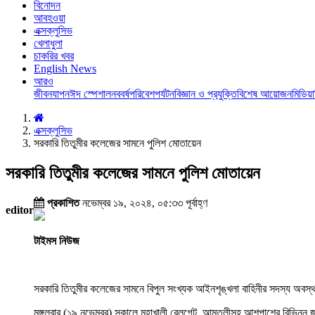
বিনোদন
আবহওয়া
এক্সক্লুসিভ
খেলাধুলা
চাকরির খবর
English News
আরও
জীবনযাপন
ঈদ স্পেশাল
নববর্ষ
পরিবেশ
পর্যটন
বিজ্ঞান ও প্রযুক্তি
বিশেষ আয়োজন
মিডিয়া
এক্সক্লুসিভ
সরকারি তিতুমীর কলেজের সামনে পুলিশ মোতায়েন
সরকারি তিতুমীর কলেজের সামনে পুলিশ মোতায়েন
প্রকাশিত
নভেম্বর ১৯, ২০২৪, ০৫:৩৩ পূর্বাহ্ণ
editor
টাইমস নিউজ
সরকারি তিতুমীর কলেজের সামনে বিপুল সংখ্যক আইনশৃঙ্খলা বাহিনীর সদস্য অবস্
মঙ্গলবার (১৯ নভেম্বর) সকালে মহাখালী রেলগেট, আমতলীসহ আশপাশের বিভিন্ন 