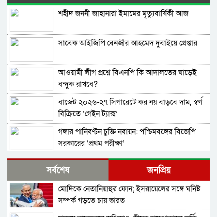
শহীদ জননী জাহানারা ইমামের মৃত্যুবার্ষিকী আজ
সাবেক আইজিপি বেনজীর আহমেদ দুবাইয়ে গ্রেপ্তার
আওয়ামী লীগ প্রশ্নে বিএনপি কি আদালতের ঘাড়েই
বন্দুক রাখবে?
বাজেট ২০২৬-২৭ সিগারেটে কর নয় বাড়বে দাম, স্বর্ণ
বিক্রিতে ‘গেইন ট্যাক্স’
গঙ্গার পানিবণ্টন চুক্তি নবায়ন: পশ্চিমবঙ্গের বিজেপি
সরকারের ‘প্রথম পরীক্ষা’
প্রধানমন্ত্রীর নিরাপত্তা জোরদার : সচিবালয় থেকে সরছে
সর্বশেষ
জনপ্রিয়
১৬৯ পুলিশ
মোদিকে নেতানিয়াহুর ফোন; ইসরায়েলের সঙ্গে ঘনিষ্ট
কারিনা কায়সার আর নেই
সম্পর্ক গড়তে চায় ভারত