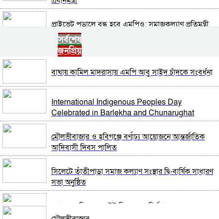
প্রধানমন্ত্রী
প্রাইভেট পড়ালে বন্ধ হবে এমপিও: সমাজকল্যাণ প্রতিমন্ত্রী
সর্বশেষ
জনপ্রিয়
ড্যাবের প্রতিষ্ঠাবার্ষিকীতে চিকিৎসক সমাবেশের উদ্বোধন
করলেন প্রধানমন্ত্রী
বাঘায় কামিল মাদরাসায় এমপি আবু সাইদ চাঁদকে সংবর্ধনা
দেশের ২৩তম রাষ্ট্রপতি কে হচ্ছেন? আলোচনায় আছেন
কারা?
International Indigenous Peoples Day
Celebrated in Barlekha and Chunarughat
চট্টগ্রামে সাবেক শিক্ষামন্ত্রী নওফেলের বাসভবনে আগুন
মৌলভীবাজার ও হবিগঞ্জে বর্ণাঢ্য আয়োজনে আন্তর্জাতিক
আদিবাসী দিবস পালিত
জাতীয় সংসদের বিশেষ অধিবেশন ডাকা হচ্ছে
সিলেটে তাঁতীপাড়া সমাজ কল্যাণ সংস্থার দ্বি-বার্ষিক সাধারণ
সভা অনুষ্ঠিত
বগুড়ায় ও সিলেটে দুই ঘণ্টার ব্যবধানে সড়ক দুর্ঘটনায়
শিশুসহ প্রাণ গেল ১৫ জনের
নাগরপুরে নিম্নমানের ইট দিয়ে রাস্তা নির্মাণ
বিমানবন্দরে ভিআইপি-সিআইপিসহ সবাইকে তল্লাশির
মৌলভীবাজার