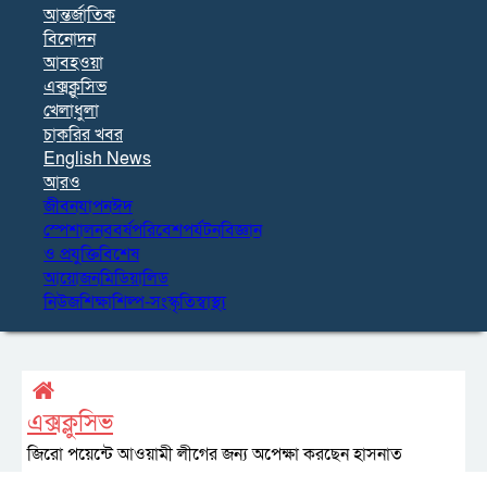
আন্তর্জাতিক
বিনোদন
আবহওয়া
এক্সক্লুসিভ
খেলাধুলা
চাকরির খবর
English News
আরও
জীবনযাপন
ঈদ
স্পেশাল
নববর্ষ
পরিবেশ
পর্যটন
বিজ্ঞান
ও প্রযুক্তি
বিশেষ
আয়োজন
মিডিয়া
লিড
নিউজ
শিক্ষা
শিল্প-সংস্কৃতি
স্বাস্থ্য
এক্সক্লুসিভ
জিরো পয়েন্টে আওয়ামী লীগের জন্য অপেক্ষা করছেন হাসনাত