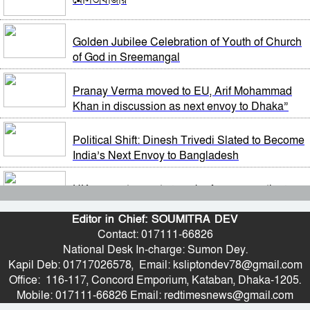
নির্দেশ
রাষ্ট্রপতি পদে মির্জা ফখরুলের নাম চূড়ান্ত
Golden Jubilee Celebration of Youth of Church
বিটিভির মহাপরিচালক হলেন কাজী জেসিন
of God in Sreemangal
হেফাজত আমিরের সঙ্গে প্রধানমন্ত্রীর সাক্ষাৎ
র‍্যাব বিলুপ্ত করে আনা হচ্ছে নতুন বাহিনী
Pranay Verma moved to EU, Arif Mohammad
Khan in discussion as next envoy to Dhaka”
দেশে মোট ভোটার ১২ কোটি ৮৬ লাখ, তিন মাসে বেড়েছে ৩
লাখ
ভারত সফরের সিদ্ধান্ত প্রধানমন্ত্রী নেবেন: পররাষ্ট্র প্রতিমন্ত্রী
Political Shift: Dinesh Trivedi Slated to Become
India’s Next Envoy to Bangladesh
মমতা ব্যানার্জীর গাড়িতে হামলা, প্রাণনাশের আশঙ্কার
অভিযোগ
সচিব পদে পদোন্নতি পেলেন জেসমিন নাহার
UK moves to create ‘smoke-free generation’
with landmark tobacco bill
বিভ্রান্তিকর কথা বলে শান্তিশৃঙ্খলা বিনষ্ট করবেন না:
Editor in Chief: SOUMITRA DEV
প্রধানমন্ত্রী
Contact: 017111-66826
Not Rust, but Tetanus Bacteria Pose the Real
National Desk In-charge: Sumon Dey.
Threat: When Should You Get Vaccinated?
যুক্তরাষ্ট্রের সঙ্গে সমঝোতায় পৌঁছানোর এখনই ‘সেরা সময়’:
Kapil Deb: 01717026578, Email: ksliptondev78@gmail.com
পেজেশকিয়ান
Office: 116-117, Concord Emporium, Kataban, Dhaka-1205.
Call for Structural Reforms in Agriculture and
Mobile: 017111-66826 Email: redtimesnews@gmail.com
Energy Tajwar Awal
সালমান শাহ হত্যা মামলায় খল-অভিনেতা ডন আটক