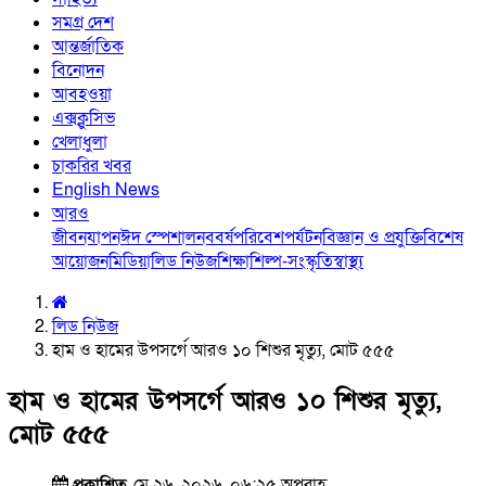
সমগ্র দেশ
আন্তর্জাতিক
বিনোদন
আবহওয়া
এক্সক্লুসিভ
খেলাধুলা
চাকরির খবর
English News
আরও
জীবনযাপন
ঈদ স্পেশাল
নববর্ষ
পরিবেশ
পর্যটন
বিজ্ঞান ও প্রযুক্তি
বিশেষ
আয়োজন
মিডিয়া
লিড নিউজ
শিক্ষা
শিল্প-সংস্কৃতি
স্বাস্থ্য
লিড নিউজ
হাম ও হামের উপসর্গে আরও ১০ শিশুর মৃত্যু, মোট ৫৫৫
হাম ও হামের উপসর্গে আরও ১০ শিশুর মৃত্যু,
মোট ৫৫৫
প্রকাশিত
মে ২৬, ২০২৬, ০৬:২৫ অপরাহ্ণ