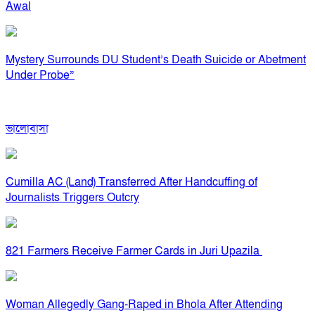
Awal
Mystery Surrounds DU Student’s Death Suicide or Abetment
Under Probe”
ভালোবাসা
Cumilla AC (Land) Transferred After Handcuffing of
Journalists Triggers Outcry
821 Farmers Receive Farmer Cards in Juri Upazila
Woman Allegedly Gang-Raped in Bhola After Attending