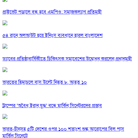
প্রাইভেট পড়ালে বন্ধ হবে এমপিও: সমাজকল্যাণ প্রতিমন্ত্রী
৫৪ রানে অলআউট হয়ে ইনিংস ব্যবধানে হারল বাংলাদেশ
ড্যাবের প্রতিষ্ঠাবার্ষিকীতে চিকিৎসক সমাবেশের উদ্বোধন করলেন প্রধানমন্ত্রী
ভারতের হিমাচলে বাস উল্টে নিহত ৮, আহত ১০
ট্রাম্পের ‘অবৈধ ইরান যুদ্ধ’ বন্ধে মার্কিন সিনেটরদের প্রস্তাব
ভারত-চীনসহ ৫টি দেশের ওপর ১০০ শতাংশ শুল্ক আরোপের বিল পাস
মার্কিন সিনেটে