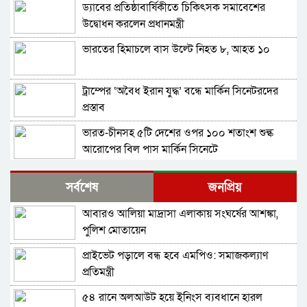
ড্যাবের প্রতিষ্ঠাবার্ষিকীতে চিকিৎসক সমাবেশের
উদ্বোধন করলেন প্রধানমন্ত্রী
ভারতের হিমাচলে বাস উল্টে নিহত ৮, আহত ১০
ট্রাম্পের ‘অবৈধ ইরান যুদ্ধ’ বন্ধে মার্কিন সিনেটরদের
প্রস্তাব
ভারত-চীনসহ ৫টি দেশের ওপর ১০০ শতাংশ শুল্ক
আরোপের বিল পাস মার্কিন সিনেটে
প্রযুক্তিগত ত্রুটির কারণে ইতালি বিমানবন্দরে আটকা
সর্বশেষ
জনপ্রিয়
ঢাকাগামী বিমান, ভেতরে আড়াই শতাধিক যাত্রী
আবারও আলিয়া মাদ্রাসা এলাকায় সংঘর্ষের আশঙ্কা,
দিল্লিতে হাসিনার বক্তব্য: আগের কথাই আবার বলল
পুলিশ মোতায়েন
ভারত
প্রাইভেট পড়ালে বন্ধ হবে এমপিও: সমাজকল্যাণ
দেশের ২৩তম রাষ্ট্রপতি কে হচ্ছেন? আলোচনায় আছেন
প্রতিমন্ত্রী
কারা?
৫৪ রানে অলআউট হয়ে ইনিংস ব্যবধানে হারল
বাংলাদেশ-পাকিস্তানসহ ১৩ দেশের জোট, কমান্ডার