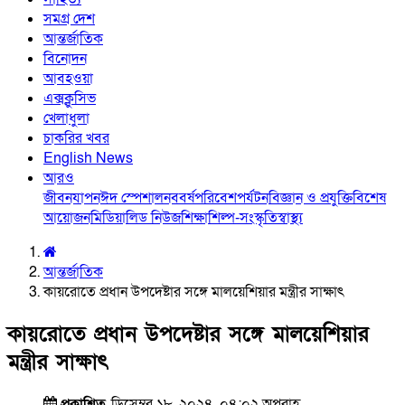
সমগ্র দেশ
আন্তর্জাতিক
বিনোদন
আবহওয়া
এক্সক্লুসিভ
খেলাধুলা
চাকরির খবর
English News
আরও
জীবনযাপন
ঈদ স্পেশাল
নববর্ষ
পরিবেশ
পর্যটন
বিজ্ঞান ও প্রযুক্তি
বিশেষ
আয়োজন
মিডিয়া
লিড নিউজ
শিক্ষা
শিল্প-সংস্কৃতি
স্বাস্থ্য
আন্তর্জাতিক
কায়রোতে প্রধান উপদেষ্টার সঙ্গে মালয়েশিয়ার মন্ত্রীর সাক্ষাৎ
কায়রোতে প্রধান উপদেষ্টার সঙ্গে মালয়েশিয়ার
মন্ত্রীর সাক্ষাৎ
প্রকাশিত
ডিসেম্বর ১৮, ২০২৪, ০৪:০২ অপরাহ্ণ