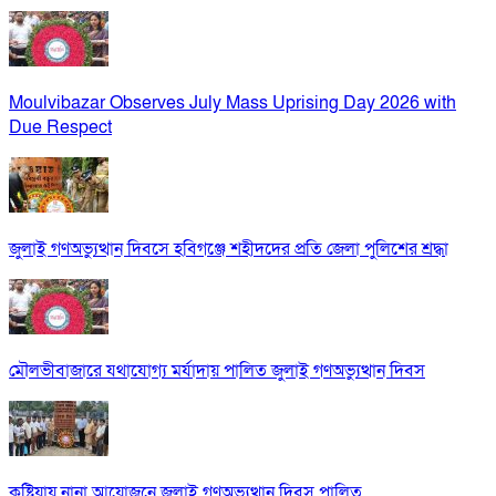
Moulvibazar Observes July Mass Uprising Day 2026 with
Due Respect
জুলাই গণঅভ্যুত্থান দিবসে হবিগঞ্জে শহীদদের প্রতি জেলা পুলিশের শ্রদ্ধা
মৌলভীবাজারে যথাযোগ্য মর্যাদায় পালিত জুলাই গণঅভ্যুত্থান দিবস
কুষ্টিয়ায় নানা আয়োজনে জুলাই গণঅভ্যুত্থান দিবস পালিত