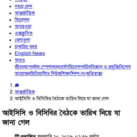
সমগ্র দেশ
আন্তর্জাতিক
বিনোদন
আবহওয়া
এক্সক্লুসিভ
খেলাধুলা
চাকরির খবর
English News
আরও
জীবনযাপন
ঈদ স্পেশাল
নববর্ষ
পরিবেশ
পর্যটন
বিজ্ঞান ও প্রযুক্তি
বিশেষ
আয়োজন
মিডিয়া
লিড নিউজ
শিক্ষা
শিল্প-সংস্কৃতি
স্বাস্থ্য
আন্তর্জাতিক
আইসিসি ও বিসিবির বৈঠকে তারিখ নিয়ে যা জানা গেল
আইসিসি ও বিসিবির বৈঠকে তারিখ নিয়ে যা
জানা গেল
প্রকাশিত
জানুয়ারি ২০, ২০২৬, ০২:৫৮ পূর্বাহ্ণ