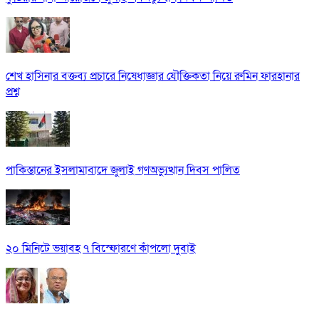
শেখ হাসিনার বক্তব্য প্রচারে নিষেধাজ্ঞার যৌক্তিকতা নিয়ে রুমিন ফারহানার
প্রশ্ন
পাকিস্তানের ইসলামাবাদে জুলাই গণঅভ্যুত্থান দিবস পালিত
২০ মিনিটে ভয়াবহ ৭ বিস্ফোরণে কাঁপলো দুবাই