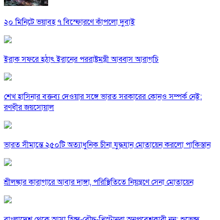
২০ মিনিটে ভয়াবহ ৭ বিস্ফোরণে কাঁপলো দুবাই
ইরাক সফরে হঠাৎ ইরানের পররাষ্ট্রমন্ত্রী আব্বাস আরাগচি
শেখ হাসিনার বক্তব্য দেওয়ার সঙ্গে ভারত সরকারের কোনও সম্পর্ক নেই:
রণধীর জয়সোয়াল
ভারত সীমান্তে ২৫০টি অত্যাধুনিক চীনা যুদ্ধযান মোতায়েন করলো পাকিস্তান
শ্রীলঙ্কার কারাগারে আবার দাঙ্গা, পরিস্থিতিতে নিয়ন্ত্রণে সেনা মোতায়েন
বাংলাদেশ থেকে আসা হিন্দু-বৌদ্ধ-খ্রিস্টানরা অনুপ্রবেশকারী নন: শুভেন্দু