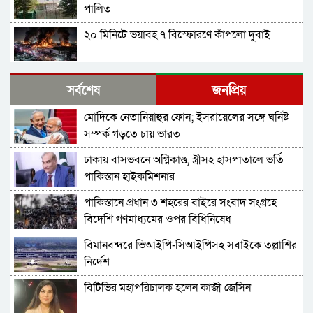
পালিত
২০ মিনিটে ভয়াবহ ৭ বিস্ফোরণে কাঁপলো দুবাই
ইরাক সফরে হঠাৎ ইরানের পররাষ্ট্রমন্ত্রী আব্বাস
সর্বশেষ
জনপ্রিয়
আরাগচি
মোদিকে নেতানিয়াহুর ফোন; ইসরায়েলের সঙ্গে ঘনিষ্ট
শেখ হাসিনার বক্তব্য দেওয়ার সঙ্গে ভারত সরকারের
সম্পর্ক গড়তে চায় ভারত
কোনও সম্পর্ক নেই: রণধীর জয়সোয়াল
ঢাকায় বাসভবনে অগ্নিকাণ্ড, স্ত্রীসহ হাসপাতালে ভর্তি
ভারত সীমান্তে ২৫০টি অত্যাধুনিক চীনা যুদ্ধযান
পাকিস্তান হাইকমিশনার
মোতায়েন করলো পাকিস্তান
পাকিস্তানে প্রধান ৩ শহরের বাইরে সংবাদ সংগ্রহে
শ্রীলঙ্কার কারাগারে আবার দাঙ্গা, পরিস্থিতিতে নিয়ন্ত্রণে
বিদেশি গণমাধ্যমের ওপর বিধিনিষেধ
সেনা মোতায়েন
বিমানবন্দরে ভিআইপি-সিআইপিসহ সবাইকে তল্লাশির
বাংলাদেশ থেকে আসা হিন্দু-বৌদ্ধ-খ্রিস্টানরা
নির্দেশ
অনুপ্রবেশকারী নন: শুভেন্দু
বিটিভির মহাপরিচালক হলেন কাজী জেসিন
চলতি সপ্তাহে ইরানে ভয়াবহ হামলার প্রস্তুতি নিচ্ছে
যুক্তরাষ্ট্র ও ইসরায়েল