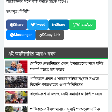
আর্জেন্টিনার সঙ্গে কাজ করছে ডব্লিউএইচও।
তথ্যসূত্র: বিবিসি
Share
Tweet
Share
WhatsApp
Messenger
Copy Link
এই ক্যাটাগরির আরও খবর
মোদিকে নেতানিয়াহুর ফোন; ইসরায়েলের সঙ্গে ঘনিষ্ট
সম্পর্ক গড়তে চায় ভারত
পাকিস্তানে প্রধান ৩ শহরের বাইরে সংবাদ সংগ্রহে
বিদেশি গণমাধ্যমের ওপর বিধিনিষেধ
বাংলাদেশে যা চলছে, সেটা অমানবিক: দিলীপ ঘোষ
পাকিস্তানের ইসলামাবাদে জুলাই গণঅভ্যুত্থান দিবস