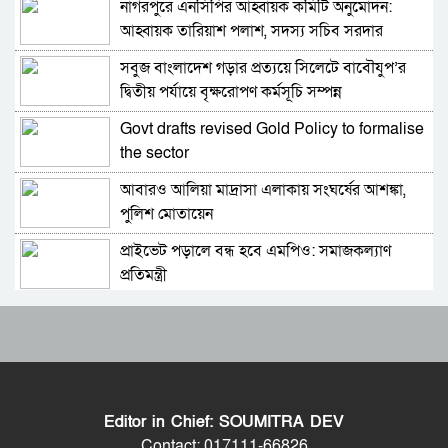
নাগরপুরে এনসিপির আহ্বায়ক কমিটি অনুমোদন:
ভারতের চিকেন নেক নিয়ে নতুন পরিকল্পনা
আহ্বায়ক তারিয়াশ পলাশ, সদস্য সচিব সরদার
আশরাফ
সবুজ বাংলাদেশ গড়ার প্রত্যয়ে সিলেটে বাবৌযুপ’র
শুভেন্দুর কৌশলে বদলে যাচ্ছে পশ্চিমবঙ্গের রাজনীতির
দ্বিতীয় পর্যায়ে বৃক্ষরোপণ কর্মসূচি সম্পন্ন
সমীকরণ
Govt drafts revised Gold Policy to formalise
বাংলাদেশের সঙ্গে ফারাক্কা চুক্তি নবায়ন না করার দাবি
the sector
ভারতীয় এমপির
আবারও আলিয়া মাদ্রাসা এলাকায় সংঘর্ষের আশঙ্কা,
মোদিকে নেতানিয়াহুর ফোন; ইসরায়েলের সঙ্গে ঘনিষ্ট
পুলিশ মোতায়েন
সম্পর্ক গড়তে চায় ভারত
প্রাইভেট পড়ালে বন্ধ হবে এমপিও: সমাজকল্যাণ
পাকিস্তানে প্রধান ৩ শহরের বাইরে সংবাদ সংগ্রহে
প্রতিমন্ত্রী
বিদেশি গণমাধ্যমের ওপর বিধিনিষেধ
৫৪ রানে অলআউট হয়ে ইনিংস ব্যবধানে হারল
বাংলাদেশে যা চলছে, সেটা অমানবিক: দিলীপ ঘোষ
বাংলাদেশ
ড্যাবের প্রতিষ্ঠাবার্ষিকীতে চিকিৎসক সমাবেশের
পাকিস্তানের ইসলামাবাদে জুলাই গণঅভ্যুত্থান দিবস
উদ্বোধন করলেন প্রধানমন্ত্রী
পালিত
Editor in Chief: SOUMITRA DEV
ভারতের হিমাচলে বাস উল্টে নিহত ৮, আহত ১০
২০ মিনিটে ভয়াবহ ৭ বিস্ফোরণে কাঁপলো দুবাই
Contact: 017111-66826