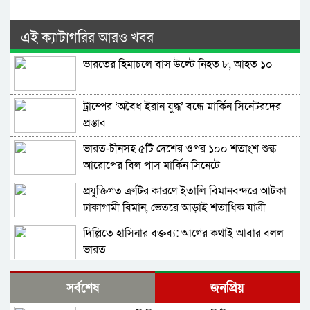
এই ক্যাটাগরির আরও খবর
ভারতের হিমাচলে বাস উল্টে নিহত ৮, আহত ১০
ট্রাম্পের ‘অবৈধ ইরান যুদ্ধ’ বন্ধে মার্কিন সিনেটরদের
প্রস্তাব
ভারত-চীনসহ ৫টি দেশের ওপর ১০০ শতাংশ শুল্ক
আরোপের বিল পাস মার্কিন সিনেটে
প্রযুক্তিগত ত্রুটির কারণে ইতালি বিমানবন্দরে আটকা
ঢাকাগামী বিমান, ভেতরে আড়াই শতাধিক যাত্রী
দিল্লিতে হাসিনার বক্তব্য: আগের কথাই আবার বলল
ভারত
বাংলাদেশ-পাকিস্তানসহ ১৩ দেশের জোট, কমান্ডার
সর্বশেষ
জনপ্রিয়
নিয়োগ দিল সৌদি আরব