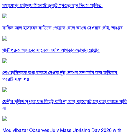
যথাযোগ্য মর্যাদায় সিলেটে জুলাই গণঅভ্যুত্থান দিবস পালিত
সাকিব আল হাসানের বাড়িতে পেট্রোল ঢেলে আগুন দেওয়ার চেষ্টা, ভাঙচুর
গাজীপুর-৫ আসনের সাবেক এমপি আখতারুজ্জামান গ্রেপ্তার
শেখ হাসিনাকে কথা বলতে দেওয়া দুই দেশের সম্পর্কের জন্য ক্ষতিকর:
পররাষ্ট্র মন্ত্রণালয়
ফেনীর পুলিশ সুপার; যত কিছুই করি না কেন, কারোরই মন রক্ষা করতে পারি
না
Moulvibazar Observes July Mass Uprising Day 2026 with