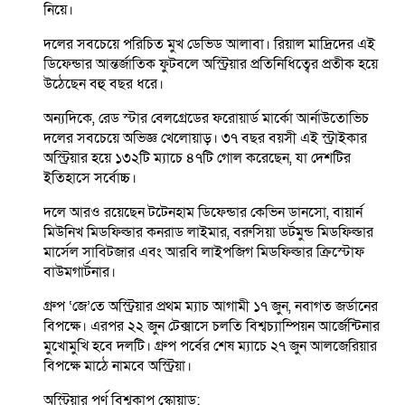
নিয়ে।
দলের সবচেয়ে পরিচিত মুখ ডেভিড আলাবা। রিয়াল মাদ্রিদের এই
ডিফেন্ডার আন্তর্জাতিক ফুটবলে অস্ট্রিয়ার প্রতিনিধিত্বের প্রতীক হয়ে
উঠেছেন বহু বছর ধরে।
অন্যদিকে, রেড স্টার বেলগ্রেডের ফরোয়ার্ড মার্কো আর্নাউতোভিচ
দলের সবচেয়ে অভিজ্ঞ খেলোয়াড়। ৩৭ বছর বয়সী এই স্ট্রাইকার
অস্ট্রিয়ার হয়ে ১৩২টি ম্যাচে ৪৭টি গোল করেছেন, যা দেশটির
ইতিহাসে সর্বোচ্চ।
দলে আরও রয়েছেন টটেনহাম ডিফেন্ডার কেভিন ডানসো, বায়ার্ন
মিউনিখ মিডফিল্ডার কনরাড লাইমার, বরুসিয়া ডর্টমুন্ড মিডফিল্ডার
মার্সেল সাবিটজার এবং আরবি লাইপজিগ মিডফিল্ডার ক্রিস্টোফ
বাউমগার্টনার।
গ্রুপ ‘জে’তে অস্ট্রিয়ার প্রথম ম্যাচ আগামী ১৭ জুন, নবাগত জর্ডানের
বিপক্ষে। এরপর ২২ জুন টেক্সাসে চলতি বিশ্বচ্যাম্পিয়ন আর্জেন্টিনার
মুখোমুখি হবে দলটি। গ্রুপ পর্বের শেষ ম্যাচে ২৭ জুন আলজেরিয়ার
বিপক্ষে মাঠে নামবে অস্ট্রিয়া।
অস্ট্রিয়ার পূর্ণ বিশ্বকাপ স্কোয়াড: