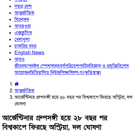
সমগ্র দেশ
আন্তর্জাতিক
বিনোদন
আবহওয়া
এক্সক্লুসিভ
খেলাধুলা
চাকরির খবর
English News
আরও
জীবনযাপন
ঈদ স্পেশাল
নববর্ষ
পরিবেশ
পর্যটন
বিজ্ঞান ও প্রযুক্তি
বিশেষ
আয়োজন
মিডিয়া
লিড নিউজ
শিক্ষা
শিল্প-সংস্কৃতি
স্বাস্থ্য
আন্তর্জাতিক
আর্জেন্টিনার গ্রুপসঙ্গী হয়ে ২৮ বছর পর বিশ্বকাপে ফিরছে অস্ট্রিয়া, দল
ঘোষণা
আর্জেন্টিনার গ্রুপসঙ্গী হয়ে ২৮ বছর পর
বিশ্বকাপে ফিরছে অস্ট্রিয়া, দল ঘোষণা