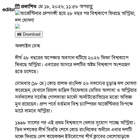
প্রকাশিত
মে ১৮, ২০২৬, ১১:৫৮ অপরাহ্ণ
editor
📸 Download
অনলাইন ডেস্ক
দীর্ঘ ২৮ বছরের অপেক্ষার অবসান ঘটিয়ে ২০২৬ ফিফা বিশ্বকাপে
ফিরছে অস্ট্রিয়া। এবারের আসরে দলটির অষ্টম বিশ্বকাপ অংশগ্রহণ
হতে চলেছে।
সোমবার (১৮ মে ) কোচ রালফ রাংনিক ২৬ সদস্যের চূড়ান্ত দল ঘোষণা
করেছেন, যেখানে রিয়াল মাদ্রিদ ডিফেন্ডার ডেভিড আলাবা ও অস্ট্রিয়ার
সর্বকালের সর্বোচ্চ গোলদাতা মার্কো আর্নাউতোভিচের মতো অভিজ্ঞ
মুখ রয়েছেন। গ্রুপ পর্বে বর্তমান বিশ্ব চ্যাম্পিয়ন আর্জেন্টিনার বিপক্ষে
মাঠে নামবে অস্ট্রিয়া।
১৯৯৮ সালের পর এই প্রথম বিশ্বকাপে খেলার সুযোগ পাচ্ছে অস্ট্রিয়া।
তিন দশকের দীর্ঘ বিরতি শেষে কোচ রাংনিকের অধীনে এবার দলটি
মঞ্চে ফিরছে বেশ কয়েকজন ইউরোপের শীর্ষ ক্লাবের খেলোয়াড়কে