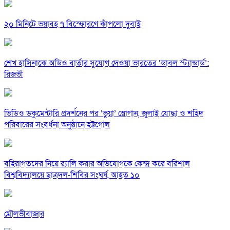
২০ মিনিটে ভয়াবহ ৭ বিস্ফোরণে কাঁপলো দুবাই
শেখ হাসিনাকে অডিও বার্তার সুযোগ দেওয়া ভারতের ‘ডাবল স্ট্যান্ডার্ড’:
রিজভী
ভিডিও ডকুমেন্টারি প্রদর্শনের পর ‘ভুয়া’ স্লোগান, জুলাই যোদ্ধা ও শহিদ
পরিবারের সংবর্ধনা অনুষ্ঠানে হট্টগোল
বহিরাগতদের নিয়ে র‍্যালি করার অভিযোগকে কেন্দ্র করে বরিশাল
বিশ্ববিদ্যালয়ে ছাত্রদল-শিবির সংঘর্ষ, আহত ১০
মৌলভীবাজার