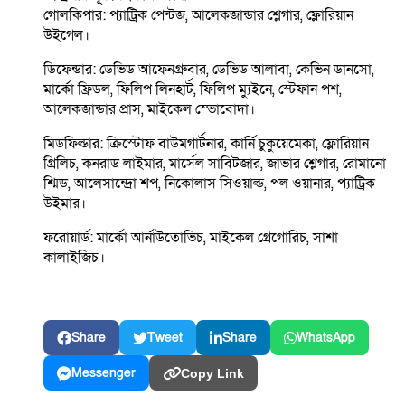
গোলকিপার: প্যাট্রিক পেন্টজ, আলেকজান্ডার শ্লেগার, ফ্লোরিয়ান
উইগেল।
ডিফেন্ডার: ডেভিড আফেনগ্রুবার, ডেভিড আলাবা, কেভিন ডানসো,
মার্কো ফ্রিডল, ফিলিপ লিনহার্ট, ফিলিপ ম্যুইনে, স্টেফান পশ,
আলেকজান্ডার প্রাস, মাইকেল স্ভোবোদা।
মিডফিল্ডার: ক্রিস্টোফ বাউমগার্টনার, কার্নি চুকুয়েমেকা, ফ্লোরিয়ান
গ্রিলিচ, কনরাড লাইমার, মার্সেল সাবিটজার, জাভার শ্লেগার, রোমানো
শ্মিড, আলেসান্দ্রো শপ, নিকোলাস সিওয়াল্ড, পল ওয়ানার, প্যাট্রিক
উইমার।
ফরোয়ার্ড: মার্কো আর্নাউতোভিচ, মাইকেল গ্রেগোরিচ, সাশা
কালাইজিচ।
Share
Tweet
Share
WhatsApp
Messenger
Copy Link