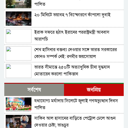
পালিত
২০ মিনিটে ভয়াবহ ৭ বিস্ফোরণে কাঁপলো দুবাই
ইরাক সফরে হঠাৎ ইরানের পররাষ্ট্রমন্ত্রী আব্বাস
আরাগচি
শেখ হাসিনার বক্তব্য দেওয়ার সঙ্গে ভারত সরকারের
কোনও সম্পর্ক নেই: রণধীর জয়সোয়াল
ভারত সীমান্তে ২৫০টি অত্যাধুনিক চীনা যুদ্ধযান
মোতায়েন করলো পাকিস্তান
শ্রীলঙ্কার কারাগারে আবার দাঙ্গা, পরিস্থিতিতে নিয়ন্ত্রণে
সর্বশেষ
জনপ্রিয়
সেনা মোতায়েন
যথাযোগ্য মর্যাদায় সিলেটে জুলাই গণঅভ্যুত্থান দিবস
বাংলাদেশ থেকে আসা হিন্দু-বৌদ্ধ-খ্রিস্টানরা
পালিত
অনুপ্রবেশকারী নন: শুভেন্দু
সাকিব আল হাসানের বাড়িতে পেট্রোল ঢেলে আগুন
চলতি সপ্তাহে ইরানে ভয়াবহ হামলার প্রস্তুতি নিচ্ছে
দেওয়ার চেষ্টা, ভাঙচুর
যুক্তরাষ্ট্র ও ইসরায়েল