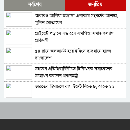
সর্বশেষ
জনপ্রিয়
নিয়োগ দিল সৌদি আরব
আবারও আলিয়া মাদ্রাসা এলাকায় সংঘর্ষের আশঙ্কা,
ভারতের চিকেন নেক নিয়ে নতুন পরিকল্পনা
পুলিশ মোতায়েন
প্রাইভেট পড়ালে বন্ধ হবে এমপিও: সমাজকল্যাণ
শুভেন্দুর কৌশলে বদলে যাচ্ছে পশ্চিমবঙ্গের রাজনীতির
প্রতিমন্ত্রী
সমীকরণ
৫৪ রানে অলআউট হয়ে ইনিংস ব্যবধানে হারল
বাংলাদেশের সঙ্গে ফারাক্কা চুক্তি নবায়ন না করার দাবি
বাংলাদেশ
ভারতীয় এমপির
ড্যাবের প্রতিষ্ঠাবার্ষিকীতে চিকিৎসক সমাবেশের
মোদিকে নেতানিয়াহুর ফোন; ইসরায়েলের সঙ্গে ঘনিষ্ট
উদ্বোধন করলেন প্রধানমন্ত্রী
সম্পর্ক গড়তে চায় ভারত
ভারতের হিমাচলে বাস উল্টে নিহত ৮, আহত ১০
পাকিস্তানে প্রধান ৩ শহরের বাইরে সংবাদ সংগ্রহে
বিদেশি গণমাধ্যমের ওপর বিধিনিষেধ
ট্রাম্পের ‘অবৈধ ইরান যুদ্ধ’ বন্ধে মার্কিন সিনেটরদের
বাংলাদেশে যা চলছে, সেটা অমানবিক: দিলীপ ঘোষ
প্রস্তাব
ভারত-চীনসহ ৫টি দেশের ওপর ১০০ শতাংশ শুল্ক
পাকিস্তানের ইসলামাবাদে জুলাই গণঅভ্যুত্থান দিবস
আরোপের বিল পাস মার্কিন সিনেটে