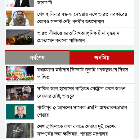
আরাগচি
শেখ হাসিনার বক্তব্য দেওয়ার সঙ্গে ভারত সরকারের
কোনও সম্পর্ক নেই: রণধীর জয়সোয়াল
ভারত সীমান্তে ২৫০টি অত্যাধুনিক চীনা যুদ্ধযান
মোতায়েন করলো পাকিস্তান
শ্রীলঙ্কার কারাগারে আবার দাঙ্গা, পরিস্থিতিতে নিয়ন্ত্রণে
সর্বশেষ
জনপ্রিয়
সেনা মোতায়েন
যথাযোগ্য মর্যাদায় সিলেটে জুলাই গণঅভ্যুত্থান দিবস
বাংলাদেশ থেকে আসা হিন্দু-বৌদ্ধ-খ্রিস্টানরা
পালিত
অনুপ্রবেশকারী নন: শুভেন্দু
সাকিব আল হাসানের বাড়িতে পেট্রোল ঢেলে আগুন
চলতি সপ্তাহে ইরানে ভয়াবহ হামলার প্রস্তুতি নিচ্ছে
দেওয়ার চেষ্টা, ভাঙচুর
যুক্তরাষ্ট্র ও ইসরায়েল
গাজীপুর-৫ আসনের সাবেক এমপি আখতারুজ্জামান
প্রধানমন্ত্রী নাকি, বিমসটেকের সভাপতি হিসেবে তারেক
গ্রেপ্তার
রহমানকে আমন্ত্রণ—প্রশ্ন এড়িয়ে গেলেন জয়সওয়াল
শেখ হাসিনাকে কথা বলতে দেওয়া দুই দেশের
পাকিস্তানেও উত্থান হতে পারে ককরোচদের, চাঞ্চল্যকর
সম্পর্কের জন্য ক্ষতিকর: পররাষ্ট্র মন্ত্রণালয়
মন্তব্য নাকভির