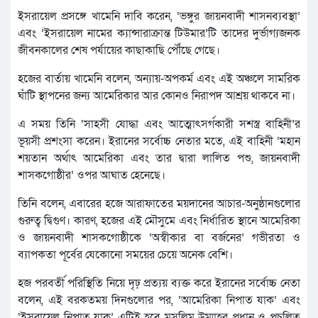
ইসরায়েল প্রসঙ্গে খামেনি দাবি করেন, ‘ভঙ্গুর জায়নবাদী শাসনব্যবস্থা’
এবং ‘ইসরায়েল নামের ক্যান্সারাক্রান্ত টিউমার’টি তাদের দুর্ভাগ্যজনক
জীবনকালের শেষ পর্যায়ের কাছাকাছি পৌঁছে গেছে।
হজের বার্তায় খামেনি বলেন, অন্যায়-অপকর্ম এবং এই অঞ্চলে সামরিক
ঘাঁটি স্থাপনের জন্য আমেরিকার আর কোনও নিরাপদ আশ্রয় থাকবে না।
এ সময় তিনি ‘সাহসী যোদ্ধা এবং আত্মোৎসর্গকারী সশস্ত্র বাহিনী’র
ভূয়সী প্রশংসা করেন। ইরানের সর্বোচ্চ নেতার মতে, এই বাহিনী ‘মহান
শয়তান অর্থাৎ আমেরিকা এবং তার দ্বারা লালিত পশু, জায়নবাদী
শাসকগোষ্ঠীর’ ওপর আঘাত হেনেছে।
তিনি বলেন, এবারের হজে আরাফাতের ময়দানের আচার-অনুষ্ঠানগুলোর
গুরুত্ব দ্বিগুণ। কারণ, হজের এই মৌসুমে এবং নির্ধারিত স্থানে আমেরিকা
ও জায়নবাদী শাসকগোষ্ঠীকে ‘অস্বীকার বা বর্জনের’ গভীরতা ও
ব্যাপকতা পূর্বের যেকোনো সময়ের চেয়ে অনেক বেশি।
হজ পরবর্তী পরিস্থিতি নিয়ে দৃঢ় প্রত্যয় ব্যক্ত করে ইরানের সর্বোচ্চ নেতা
বলেন, এই বরকতময় দিনগুলোর পর, ‘আমেরিকা নিপাত যাক’ এবং
‘ইসরায়েল নিপাত যাক’ এটিই হবে মুসলিম উম্মাহর প্রধান ও প্রচলিত