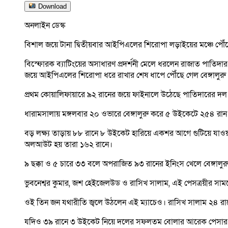
Download
অনলাইন ডেস্ক
বিশাল জয়ে টানা দ্বিতীয়বার আইপিএলের শিরোপা লড়াইয়ের মঞ্চে পৌঁ
বিস্ফোরক ব্যাটিংয়ের অসাধারণ প্রদর্শনী মেলে ধরলেন রাজাত পাতিদার। অ
জয়ে আইপিএলের শিরোপা ধরে রাখার শেষ ধাপে পৌঁছে গেল বেঙ্গালুরু
প্রথম কোয়ালিফায়ারে ৯২ রানের জয়ে ফাইনালে উঠেছে পাতিদারের দল
ধারামসালায় মঙ্গলবার ২০ ওভারে বেঙ্গালুরু করে ৫ উইকেটে ২৫৪ রান। 
বড় লক্ষ্য তাড়ায় ৮৮ রানে ৮ উইকেট হারিয়ে একশর আগে গুটিয়ে যাওয়া
অলআউট হয় তারা ১৬২ রানে।
৯ ছক্কা ও ৫ চারে ৩৩ বলে অপরাজিত ৯৩ রানের ইনিংস খেলে বেঙ্গালুরু
ভুবনেশ্বর কুমার, জশ হেইজেলউড ও রাসিখ সালাম, এই পেসত্রয়ীর সামর্
ওই তিন জন যথারীতি জ্বলে উঠলেন এই ম্যাচেও। রাসিখ সালাম ২৪ র
যদিও ৩৯ রানে ৩ উইকেট নিয়ে দলের সফলতম বোলার আরেক পেসার 