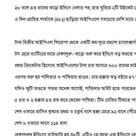
২৮ বলে ৪৩ রানের ঝড়ো ইনিংস খেলার পর, হাত ঘুরিয়ে ২টি উইকেট নেন 
এ দিন রোহিত শার্মাকে (২৮১) ছাড়িয়ে আইপিএলে সবচেয়ে বেশি ম্যাচ
টানা দ্বিতীয় আইপিএল শিরোপা থেকে একটি জয় দূরে রয়্যাল চ্যালেঞ্জার্স ব
টস হেরে ব্যাটিংয়ে নামে বেঙ্গালুরু। ঝড়ো শুরু করে ইনিংস বড় করতে
প্রথম ক্রিকেটার হিসেবে আইপিএলের টানা চার আসরে ৬০০ রানের মাই
এরপর শুরু হয় পাদিতার ও পান্ডিয়ার তাণ্ডব। চার-ছক্কার ঝড় বইয়ে ৪৭
যদিও জুটি ভাঙতে পারত অনেক আগেই, পাতিদার আউট হতে পারতেন ২০ 
৫ চার ও ২ ছক্কায় ৪৩ রান করে ফেরেন পান্ডিয়া। টিম ডেভিড টিকতে পার
শেষ ওভারে প্রাসিধ কৃষ্ণার প্রথম ও চতুর্থ বলে ছক্কা মেরে ৯২ রানে প
শেষ ৬ ওভারে আসে ১১৪ রান!
বেঙ্গালুরুর ইনিংসে বাউন্ডারি হয় ৩৮টি, এটিও প্লে-অফে এক ইনিংসে রে