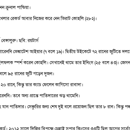
ক্রুনাল পান্ডিয়া।
 খেলার রেকর্ড আবার নিজের করে নেন ভিরাট কোহলি (২৮২)।
েঙ্গালুরু। ছবি: রয়টার্স
 পারেননি ভেঙ্কাটেশ আইয়ার (৭ বলে ১৯)। দ্বিতীয় উইকেটে ৭২ রানের জুটিতে দ
লফলক স্পর্শ করেন কোহলি। সেখানেই থামে তার ইনিংস (২৫ বলে ৪৩)। জেসন হ
 বলে ৯৫ রানের জুটি গড়েন দুজন।
রানে, কিন্তু তার ক্যাচ ফেলেন কাগিসো রাবাদা।
েননি। তবে অন্য প্রান্তে পাতিদারের ঝড় থামেনি।
ৌঁছে যান পাতিদার। সেঞ্চুরির জন্য শেষ দুই বলে প্রয়োজন ছিল তার ৮ রান। কিন্তু
কর্ড। ২০১২ সালে দিল্লির বিপক্ষে চেন্নাই সুপার কিংসের ৩৩টি ছিল আগের সর্বোচ