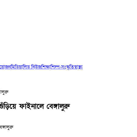
আয়োজন
মিডিয়া
লিড নিউজ
শিক্ষা
শিল্প-সংস্কৃতি
স্বাস্থ্য
ালুরু
ঁড়িয়ে ফাইনালে বেঙ্গালুরু