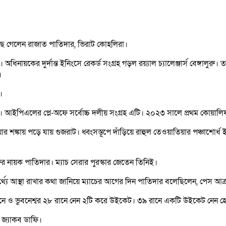
ছে গেলেন রাজাত পাতিদার, ভিরাট কোহলিরা।
ধিনায়কের দুর্দান্ত ইনিংসে রেকর্ড সংগ্রহ গড়ল রয়্যাল চ্যালেঞ্জার্স বেঙ্গালু
।
।
আইপিএলের প্লে-অফে সর্বোচ্চ দলীয় সংগ্রহ এটি। ২০২৩ সালে প্রথম কোয়ালিফায়ার
র শঙ্কায় পড়ে যায় গুজরাট। ধ্বংসস্তূপে দাঁড়িয়ে রাহুল তেওয়াতিয়ার পঞ্চাশো
র নায়ক পাতিদার। ম্যাচ সেরার পুরস্কার জেতেন তিনিই।
থ্যে আস্থা রাখার কথা জানিয়ে ম্যাচের আগের দিন পাতিদার বলেছিলেন, পেস আক্
ানে ও ভুবনেশ্বর ২৮ রানে নেন ২টি করে উইকেট। ৩৯ রানে একটি উইকেট নেন
জ্যাকব ডাফি।