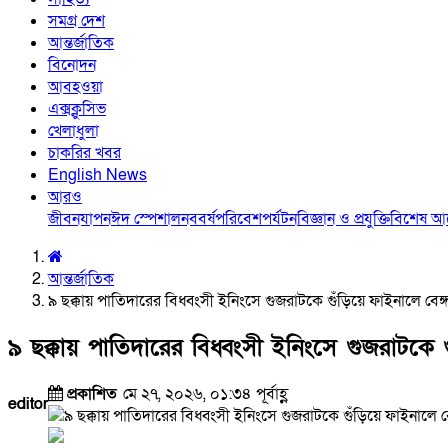
সমগ্র দেশ
আন্তর্জাতিক
বিনোদন
আবহওয়া
এক্সক্লুসিভ
খেলাধুলা
চাকরির খবর
English News
আরও
জীবনযাপন
ঈদ স্পেশাল
নববর্ষ
পরিবেশ
পর্যটন
বিজ্ঞান ও প্রযুক্তি
বিশেষ 
আন্তর্জাতিক
৯ ছক্কায় পাতিদারের বিধ্বংসী ইনিংসে গুজরাটকে গুঁড়িয়ে ফাইনালে বেঙ্গ
৯ ছক্কায় পাতিদারের বিধ্বংসী ইনিংসে গুজরাটকে গু
প্রকাশিত
মে ২৭, ২০২৬, ০১:৩৪ পূর্বাহ্ণ
editor