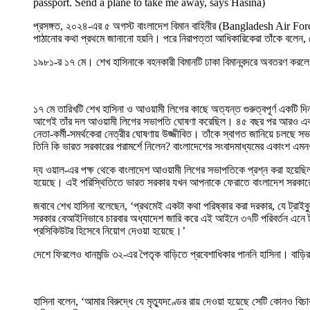
passport. Send a plane to take me away, says Hasina)
প্রসঙ্গত, ২০২৪-এর ৫ অগস্ট বাংলাদেশ বিমান বাহিনীর (Bangladesh Air Force) এক
পাঠানোর কথা প্রথমে জানানো হয়নি। পরে নিরাপত্তা আধিকারিকেরা তাঁকে বলেন, 
১৯৮১-র ১৭ মে। শেখ হাসিনাকে বহনকারী বিমানটি ঢাকা বিমানবন্দরে অবতরণ করলে স
১৭ মে তারিখটি শেখ হাসিনা ও আওয়ামী লিগের কাছে অত্যন্ত গুরুত্বপূর্ণ একট
আগেই তাঁর দল আওয়ামী লিগের সভাপতি ঘোষণা করেছিল। ৪৫ বছর পর আরও এক রা
নেতা-কর্মী-সমর্থকেরা নেত্রীর ঘোষণায় উজ্জীবিত। তাঁকে স্বাগত জানিয়ে চলছে 
তিনি কি ভারত সরকারের পরামর্শে নিলেন? বাংলাদেশের সংবাদমাধ্যমের একাংশ 
দ্য ওয়াল-এর পক্ষ থেকে বাংলাদেশ আওয়ামী লিগের সভাপতিকে প্রশ্ন করা হয়েছিল—
হয়েছে। এই পরিস্থিতিতে ভারত সরকার যখন আপনাকে ফেরাতে বাংলাদেশ সরকারের
জবাবে শেখ হাসিনা বলেছেন, ‘প্রথমেই একটা কথা পরিষ্কার করা দরকার, যে ট্রাইব্
সরকার বেআইনিভাবে চারবার অধ্যাদেশ জারি করে এই আইনে ৩৭টি পরিবর্তন এনে ট্রাইব
প্রসিকিউটর হিসেবে নিয়োগ দেওয়া হয়েছে।’
দেশে ফিরলেও ধানমন্ডি ৩২-এর পৈতৃক বাড়িতে প্রবেশাধিকার পাননি হাসিনা। বাড়ির বা
হাসিনা বলেন, ‘আমার বিরুদ্ধে যে মৃত্যুদণ্ডের রায় দেওয়া হয়েছে সেটি কোনও বিচার ন