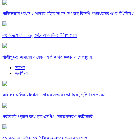
পাকিস্তানে প্রধান ৩ শহরের বাইরে সংবাদ সংগ্রহে বিদেশি গণমাধ্যমের ওপর বিধিনিষেধ
বাংলাদেশে যা চলছে, সেটা অমানবিক: দিলীপ ঘোষ
গাজীপুর-৫ আসনের সাবেক এমপি আখতারুজ্জামান গ্রেপ্তার
সর্বশেষ
জনপ্রিয়
আবারও আলিয়া মাদ্রাসা এলাকায় সংঘর্ষের আশঙ্কা, পুলিশ মোতায়েন
প্রাইভেট পড়ালে বন্ধ হবে এমপিও: সমাজকল্যাণ প্রতিমন্ত্রী
৫৪ রানে অলআউট হয়ে ইনিংস ব্যবধানে হারল বাংলাদেশ