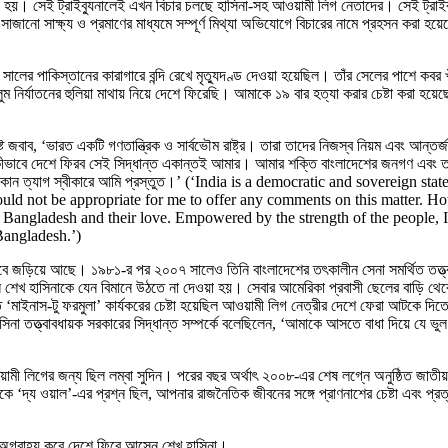
হয়। সেই ট্রাইব্যুনালেই এখন বিচার চলছে হাসিনা-সহ আওয়ামী লিগ নেতাদের। সেই ট্রাইব্যুনা
ানো সাক্ষ্য ও প্রমাণের মাধ্যমে সম্পূর্ণ মিথ্যা অভিযোগে বিচারের নামে প্রহসন করা 
 সালের পাকিস্তানের কারাগারে বন্দি রেখে মৃত্যুদণ্ড দেওয়া হয়েছিল। তাঁর সেলের পাশে ক
জেল-জুলুম নির্যাতনের হুলিয়া মাথায় নিয়ে দেশে ফিরেছি। আমাকে ১৯ বার হত্যা করার চেষ্টা কর
পষ্ট জবাব, ‘ভারত একটি গণতান্ত্রিক ও সার্বভৌম রাষ্ট্র। তারা তাদের নিজস্ব নিয়ম এবং আন্
 কীভাবে দেশে ফিরব সেই সিদ্ধান্ত একান্তই আমার। আমার শক্তি বাংলাদেশের জনগণ এবং
য যেকোন ত্যাগ স্বীকারে আমি প্রস্তুত।’ (‘India is a democratic and sovereign
would not be appropriate for me to offer any comments on this matter. H
f Bangladesh and their love. Empowered by the strength of the people, I
Bangladesh.’)
াঙ্গিভাবে জড়িয়ে আছে। ১৯৮১-র পর ২০০৭ সালেও তিনি বাংলাদেশের তৎকালীন সেনা সমর্থিত ত
ছিল শেখ হাসিনাকে যেন বিমানে উঠতে না দেওয়া হয়। সেবার আমেরিকা প্রবাসী ছেলের বাড়ি থে
িত ‘মাইনাস-টু ফরমুলা’ কার্যকরের চেষ্টা হয়েছিল আওয়ামী লিগ নেত্রীর দেশে ফেরা আটকে দি
হাসিনা তত্ত্বাবধায়ক সরকারের সিদ্ধান্ত সম্পর্কে বলেছিলেন, ‘আমাকে আসতে বাধা দিয়ে য
 আওয়ামী লিগের জন্য ছিল লম্বা সুদিন। পরের বছর অর্থাৎ ২০০৮-এর শেষ লগ্নে অনুষ্ঠিত জা
ীকে ‘দ্য ওয়াল’-এর প্রশ্ন ছিল, আপনার রাজনৈতিক জীবনের সঙ্গে প্রাণনাশের চেষ্টা এবং প্র
া অগ্রাহ্য করে দেশে ফিরে আসেন শেখ হাসিনা।