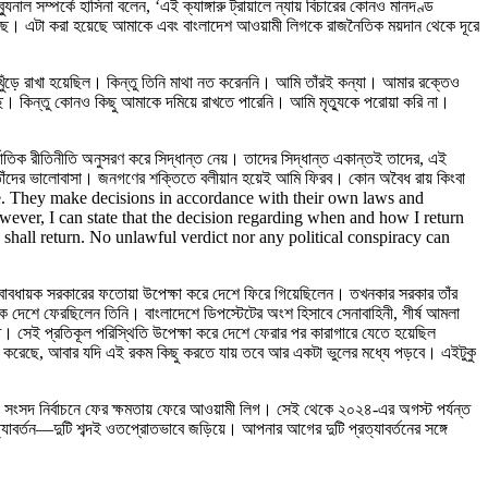
ল সম্পর্কে হাসিনা বলেন, ‘এই ক্যাঙ্গারু ট্রায়ালে ন্যায় বিচারের কোনও মানদণ্ড
হয়েছে। এটা করা হয়েছে আমাকে এবং বাংলাদেশ আওয়ামী লিগকে রাজনৈতিক ময়দান থেকে দূরে
বর খুঁড়ে রাখা হয়েছিল। কিন্তু তিনি মাথা নত করেননি। আমি তাঁরই কন্যা। আমার রক্তেও
া হয়েছে। কিন্তু কোনও কিছু আমাকে দমিয়ে রাখতে পারেনি। আমি মৃত্যুকে পরোয়া করি না।
তর্জাতিক রীতিনীতি অনুসরণ করে সিদ্ধান্ত নেয়। তাদের সিদ্ধান্ত একান্তই তাদের, এই
 তাঁদের ভালোবাসা। জনগণের শক্তিতে বলীয়ান হয়েই আমি ফিরব। কোন অবৈধ রায় কিংবা
 state. They make decisions in accordance with their own laws and
owever, I can state that the decision regarding when and how I return
 shall return. No unlawful verdict nor any political conspiracy can
ত্ত্বাবধায়ক সরকারের ফতোয়া উপেক্ষা করে দেশে ফিরে গিয়েছিলেন। তখনকার সরকার তাঁর
কে দেশে ফেরছিলেন তিনি। বাংলাদেশে ডিপস্টেটের অংশ হিসাবে সেনাবাহিনী, শীর্ষ আমলা
তে। সেই প্রতিকূল পরিস্থিতি উপেক্ষা করে দেশে ফেরার পর কারাগারে যেতে হয়েছিল
ে ভুল করেছে, আবার যদি এই রকম কিছু করতে যায় তবে আর একটা ভুলের মধ্যে পড়বে। এইটুকু
তীয় সংসদ নির্বাচনে ফের ক্ষমতায় ফেরে আওয়ামী লিগ। সেই থেকে ২০২৪-এর অগস্ট পর্যন্ত
ত্যাবর্তন—দুটি শব্দই ওতপ্রোতভাবে জড়িয়ে। আপনার আগের দুটি প্রত্যাবর্তনের সঙ্গে