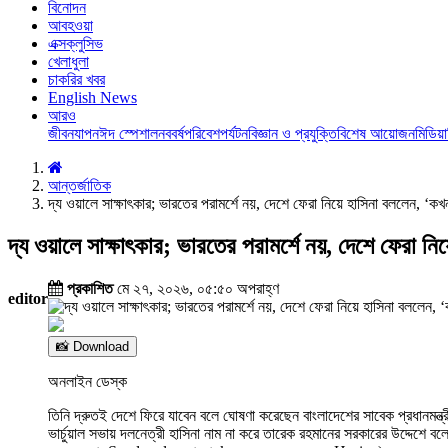
বিনোদন
আবহওয়া
এক্সক্লুসিভ
খেলাধুলা
চাকরির খবর
English News
আরও
জীবনযাপন
ঈদ স্পেশাল
নববর্ষ
পরিবেশ
পর্যটন
বিজ্ঞান ও প্রযুক্তি
বিশেষ আয়োজন
মিডিয়া
আন্তর্জাতিক
দ্য ওয়ালে সাক্ষাৎকার; ভারতের পরামর্শে নয়, দেশে ফেরা নিয়ে হাসিনা বললেন, ‘
দ্য ওয়ালে সাক্ষাৎকার; ভারতের পরামর্শে নয়, দেশে ফেরা 
প্রকাশিত
মে ২৭, ২০২৬, ০৫:৫০ অপরাহ্ণ
editor
📸 Download
অনলাইন ডেস্ক
তিনি দ্রুতই দেশে ফিরে যাবেন বলে ঘোষণা করেছেন বাংলাদেশের সাবেক প্
ভার্চুয়াল সভায় দলনেত্রী হাসিনা নাম না করে তারেক রহমানের সরকারের উদ্দেশ