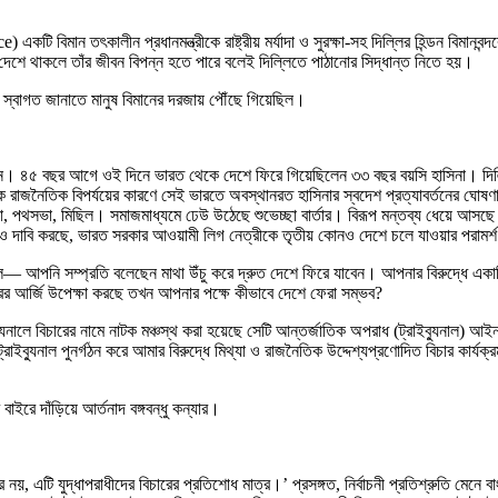
টি বিমান তৎকালীন প্রধানমন্ত্রীকে রাষ্ট্রীয় মর্যাদা ও সুরক্ষা-সহ দিল্লির হিন্ডন বিমান
দেশে থাকলে তাঁর জীবন বিপন্ন হতে পারে বলেই দিল্লিতে পাঠানোর সিদ্ধান্ত নিতে হয়।
্বাগত জানাতে মানুষ বিমানের দরজায় পৌঁছে গিয়েছিল।‌
ি দিন। ৪৫ বছর আগে ওই দিনে ভারত থেকে দেশে ফিরে গিয়েছিলেন ৩৩ বছর বয়সি হাসিনা। দি
জনৈতিক বিপর্যয়ের কারণে সেই ভারতে অবস্থানরত হাসিনার স্বদেশ প্রত্যাবর্তনের ঘো
সভা, পথসভা, মিছিল। সমাজমাধ্যমে ঢেউ উঠেছে শুভেচ্ছা বার্তার। বিরূপ মন্তব্য ধেয়ে আসছে
এমনও দাবি করছে, ভারত সরকার আওয়ামী লিগ নেত্রীকে তৃতীয় কোনও দেশে চলে যাওয়ার পরা
 আপনি সম্প্রতি বলেছেন মাথা উঁচু করে দ্রুত দেশে ফিরে যাবেন। আপনার বিরুদ্ধে একাধিক
 আর্জি উপেক্ষা করছে তখন আপনার পক্ষে কীভাবে‌ দেশে ফেরা সম্ভব?
যুনালে বিচারের নামে নাটক মঞ্চস্থ করা হয়েছে সেটি আন্তর্জাতিক অপরাধ (ট্রাইব্যুনাল) আ
্যুনাল পুনর্গঠন করে আমার বিরুদ্ধে মিথ্যা ও রাজনৈতিক উদ্দেশ্যপ্রণোদিত বিচার কার্যক্র
ইরে দাঁড়িয়ে আর্তনাদ বঙ্গবন্ধু কন্যার।
য়, এটি যুদ্ধাপরাধীদের বিচারের প্রতিশোধ মাত্র।’ প্রসঙ্গত, নির্বাচনী প্রতিশ্রুতি মেনে বাং