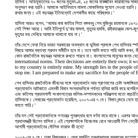
হাসিনা। অভিযুক্তদের ৭০ জনের মৃত্যুদণ্ড, ২৫ জনের যাবজ্জীবন কারাবাসের সাজা 
অনুসরণ করা হয়নি। আমাকে আইনিভাবে মামলা মোকাবিলার সুযোগ দেওয়া হয়নি। সাজ
রাখার জন্য। এই ষড়যন্ত্র ইতিমধ্যেই দেশবাসীর কাছে পরিষ্কার।’
হাসিনা আরও বলেন, ‘আমার বাবা জাতির পিতা বঙ্গবন্ধু শেখ মুজিবুর রহমানকে ১৯৭১
সেই শিক্ষা আছে। আমি ইতিপূর্বে দু’বার মামলা, মৃত্যুর হুমকি, রাষ্ট্রযন্ত্রের 
মৃত্যুর ভয় দেখিয়ে আমাকে থামানো যায় না।’
তাঁর দেশে ফেরা নিয়ে ভারত সরকারের অবস্থান বা ভূমিকা প্রসঙ্গে শেখ হাসিনার স্
বিষয়ে আমার বক্তব্য প্রদান সমীচীন হবে না। তবে আমি বলতে পারি আমি কখন,
কোন রাজনৈতিক ষড়যন্ত্র আমাকে রুখতে পারবে না। বাংলাদেশের মানুষের জন্
international norms. Their decisions are entirely their own; it 
to my country is entirely mine. My strength lies in the people o
stop me. I am prepared to make any sacrifice for the people of 
শেখ হাসিনার রাজনৈতিক জীবনের সঙ্গে প্রত্যাবর্তন আর প্রাণনাশের চেষ্টা অঙ্গ
প্রত্যাবর্তন আটকাতে এমনকী বিমান সংস্থাগুলিকে পর্যন্ত হুলিয়া জারি করে বলে
এবং কতিপয় প্রভাবশালী সংবাদপত্রের মালিক-সম্পাদকদের পরিকল্পনা মতো বহুচর্চ
হাসিনাকে। সেবারের প্রত্যাবর্তন হয়েছিল, ২০০৭-এর ৭ মে। বিমান বন্দরে নেমে 
বলতে পারি।’
তাঁর দল সেই প্রত্যাবর্তনকে গণতন্ত্র পুনরুদ্ধার বলে বর্ণনা করে থাকে। এরপর
প্রধানমন্ত্রী ছিলেন হাসিনা। এই প্রেক্ষাপটকে বিবেচনায় রেখে আওয়ামী লিগ নেত্র
আগামী প্রত্যাবর্তনের মৌলিক ফারাক কী হবে?
২০০৭-এর ৭ মে। ঢাকা বিমানবন্দর। সেনা সমর্থিত তত্ত্বাবধায়ক সরকারের ফতোয়