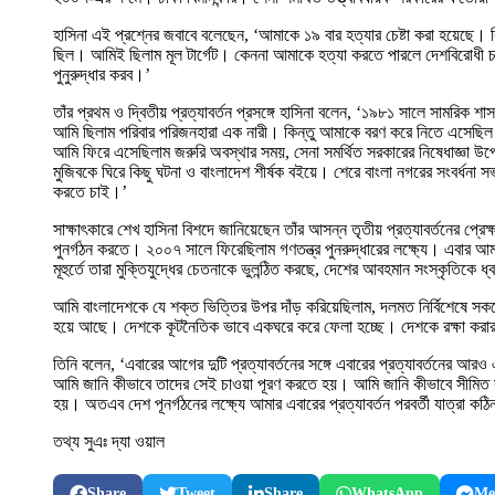
হাসিনা এই প্রশ্নের জবাবে বলেছেন, ‘আমাকে ১৯ বার হত্যার চেষ্টা করা হয়েছে। 
ছিল। আমিই ছিলাম মূল টার্গেট। কেননা আমাকে হত্যা করতে পারলে দেশবিরোধী চক্
পুনুরুদ্ধার করব।’
তাঁর প্রথম ও দ্বিতীয় প্রত্যাবর্তন প্রসঙ্গে হাসিনা বলেন, ‘১৯৮১ সালে সামরিক 
আমি ছিলাম পরিবার পরিজনহারা এক নারী। কিন্তু আমাকে বরণ করে নিতে এসেছিল ল
আমি ফিরে এসেছিলাম জরুরি অবস্থার সময়, সেনা সমর্থিত সরকারের নিষেধাজ্ঞা উপেক্ষ
মুজিবকে ঘিরে কিছু ঘটনা ও বাংলাদেশ শীর্ষক বইয়ে। শেরে বাংলা নগরের সংবর্ধনা 
করতে চাই।’
সাক্ষাৎকারে শেখ হাসিনা বিশদে জানিয়েছেন তাঁর আসন্ন তৃতীয় প্রত্যাবর্তনের প্রেক
পুনর্গঠন করতে। ২০০৭ সালে ফিরেছিলাম গণতন্ত্র পুনরুদ্ধারের লক্ষ্যে। এবার আম
মূহুর্তে তারা মুক্তিযুদ্ধের চেতনাকে ভুলন্ঠিত করছে, দেশের আবহমান সংস্কৃতিক
আমি বাংলাদেশকে যে শক্ত ভিত্তির উপর দাঁড় করিয়েছিলাম, দলমত নির্বিশেষে সকলে
হয়ে আছে। দেশকে কূটনৈতিক ভাবে একঘরে করে ফেলা হচ্ছে। দেশকে রক্ষা কর
তিনি বলেন, ‘এবারের আগের দুটি প্রত্যাবর্তনের সঙ্গে এবারের প্রত্যাবর্তনের
আমি জানি কীভাবে তাদের সেই চাওয়া পূরণ করতে হয়। আমি জানি কীভাবে সীমিত সাম
হয়। অতএব দেশ পূনর্গঠনের লক্ষ্যে আমার এবারের প্রত্যাবর্তন পরবর্তী যাত্রা
তথ্য সুএঃ দ্যা ওয়াল
Share
Tweet
Share
WhatsApp
Me