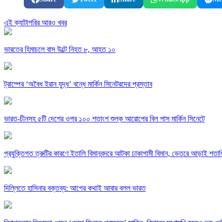
এই ক্যাটাগরির আরও খবর
ভারতের হিমাচলে বাস উল্টে নিহত ৮, আহত ১০
ট্রাম্পের ‘অবৈধ ইরান যুদ্ধ’ বন্ধে মার্কিন সিনেটরদের প্রস্তাব
ভারত-চীনসহ ৫টি দেশের ওপর ১০০ শতাংশ শুল্ক আরোপের বিল পাস মার্কিন সিনেটে
প্রযুক্তিগত ত্রুটির কারণে ইতালি বিমানবন্দরে আটকা ঢাকাগামী বিমান, ভেতরে আড়াই শতাধ
দিল্লিতে হাসিনার বক্তব্য: আগের কথাই আবার বলল ভারত