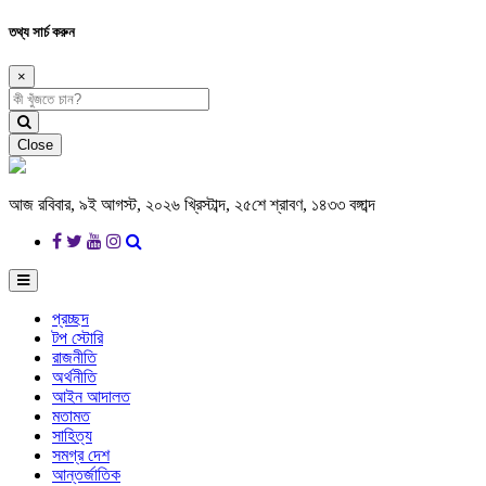
তথ্য সার্চ করুন
×
Close
আজ রবিবার, ৯ই আগস্ট, ২০২৬ খ্রিস্টাব্দ, ২৫শে শ্রাবণ, ১৪৩৩ বঙ্গাব্দ
প্রচ্ছদ
টপ স্টোরি
রাজনীতি
অর্থনীতি
আইন আদালত
মতামত
সাহিত্য
সমগ্র দেশ
আন্তর্জাতিক