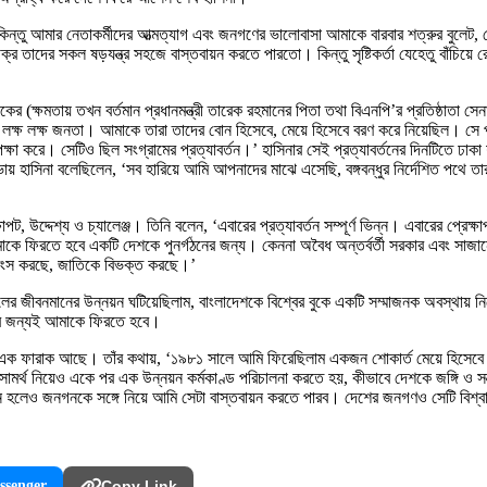
কিন্তু আমার নেতাকর্মীদের আত্মত্যাগ এবং জনগণের ভালোবাসা আমাকে বারবার শত্রুর বুলেট,
র তাদের সকল ষড়যন্ত্র সহজে বাস্তবায়ন করতে পারতো। কিন্তু সৃষ্টিকর্তা যেহেতু বাঁচিয়
শাসকের (ক্ষমতায় তখন বর্তমান প্রধানমন্ত্রী তারেক রহমানের পিতা তথা বিএনপি’র প্রতিষ্ঠাত
ক্ষ লক্ষ জনতা। আমাকে তারা তাদের বোন হিসেবে, মেয়ে হিসেবে বরণ করে নিয়েছিল। সে প্র
া করে। সেটিও ছিল সংগ্রামের প্রত্যাবর্তন।’ হাসিনার সেই প্রত্যাবর্তনের দিনটিতে ঢাকা শহর
সভায় হাসিনা বলেছিলেন, ‘সব হারিয়ে আমি আপনাদের মাঝে এসেছি, বঙ্গবন্ধুর নির্দেশিত পথে ত
্ষাপট, উদ্দেশ্য ও চ্যালেঞ্জ। তিনি বলেন, ‘এবারের প্রত্যাবর্তন সম্পূর্ণ ভিন্ন। এবারের প্র
াকে ফিরতে হবে একটি দেশকে পুনর্গঠনের জন্য। কেননা অবৈধ অন্তর্বর্তী সরকার এবং সাজানো 
ে ধ্বংস করছে, জাতিকে বিভক্ত করছে।’
র জীবনমানের উন্নয়ন ঘটিয়েছিলাম, বাংলাদেশকে বিশ্বের বুকে একটি সম্মাজনক অবস্থায় নিয়
ার জন্যই আমাকে ফিরতে হবে।
 আরও এক ফারাক আছে। তাঁর কথায়, ‘১৯৮১ সালে আমি ফিরেছিলাম একজন শোকার্ত মেয়ে হিসেবে।
র্থ নিয়েও একে পর এক উন্নয়ন কর্মকাণ্ড পরিচালনা করতে হয়, কীভাবে দেশকে জঙ্গি ও সন্ত
 কঠিন হলেও জনগনকে সঙ্গে নিয়ে আমি সেটা বাস্তবায়ন করতে পারব। দেশের জনগণও সেটি বিশ্
ssenger
Copy Link