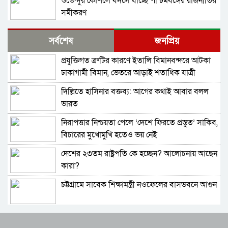
শুভেন্দুর কৌশলে বদলে যাচ্ছে পশ্চিমবঙ্গের রাজনীতির
সমীকরণ
বাংলাদেশের সঙ্গে ফারাক্কা চুক্তি নবায়ন না করার দাবি
সর্বশেষ
জনপ্রিয়
ভারতীয় এমপির
প্রযুক্তিগত ত্রুটির কারণে ইতালি বিমানবন্দরে আটকা
মোদিকে নেতানিয়াহুর ফোন; ইসরায়েলের সঙ্গে ঘনিষ্ট
ঢাকাগামী বিমান, ভেতরে আড়াই শতাধিক যাত্রী
সম্পর্ক গড়তে চায় ভারত
দিল্লিতে হাসিনার বক্তব্য: আগের কথাই আবার বলল
পাকিস্তানে প্রধান ৩ শহরের বাইরে সংবাদ সংগ্রহে
ভারত
বিদেশি গণমাধ্যমের ওপর বিধিনিষেধ
নিরাপত্তার নিশ্চয়তা পেলে ‘দেশে ফিরতে প্রস্তুত’ সাকিব,
বাংলাদেশে যা চলছে, সেটা অমানবিক: দিলীপ ঘোষ
বিচারের মুখোমুখি হতেও ভয় নেই
দেশের ২৩তম রাষ্ট্রপতি কে হচ্ছেন? আলোচনায় আছেন
পাকিস্তানের ইসলামাবাদে জুলাই গণঅভ্যুত্থান দিবস
কারা?
পালিত
চট্টগ্রামে সাবেক শিক্ষামন্ত্রী নওফেলের বাসভবনে আগুন
২০ মিনিটে ভয়াবহ ৭ বিস্ফোরণে কাঁপলো দুবাই
বাংলাদেশ-পাকিস্তানসহ ১৩ দেশের জোট, কমান্ডার
ইরাক সফরে হঠাৎ ইরানের পররাষ্ট্রমন্ত্রী আব্বাস