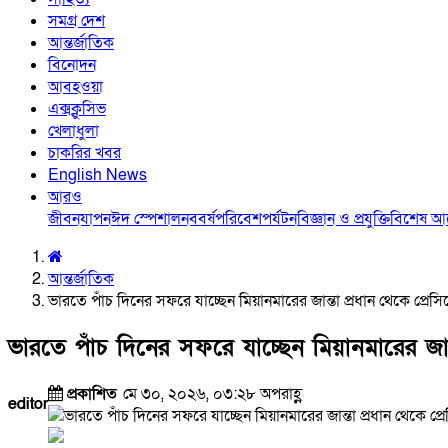
সমগ্র দেশ
আন্তর্জাতিক
বিনোদন
আবহওয়া
এক্সক্লুসিভ
খেলাধুলা
চাকরির খবর
English News
আরও
জীবনযাপন
ঈদ স্পেশাল
নববর্ষ
পরিবেশ
পর্যটন
বিজ্ঞান ও প্রযুক্তি
বিশেষ 
আন্তর্জাতিক
ভারতে পাঁচ দিনের সফরে যাচ্ছেন মিয়ানমারের জান্তা প্রধান থেকে প্রেসিড
ভারতে পাঁচ দিনের সফরে যাচ্ছেন মিয়ানমারের জান্তা
প্রকাশিত
মে ৩০, ২০২৬, ০৩:২৮ অপরাহ্ণ
editor