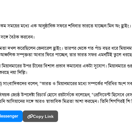
রও কম সময়ের মধ্যে এক আনুষ্ঠানিক সফরে শনিবার ভারতে যাচ্ছেন মিন অং হ্লাইং
দীর সঙ্গে বৈঠক করবেন।
ক্ষমতা দখল করেছিলেন জেনারেল হ্লাইং। তারপর থেকে গত পাঁচ বছর ধরে মিয়ানমারে
্লাইং আঞ্চলিক সম্পৃক্ততা আবার ফিরে পাচ্ছেন, তার ভারত সফর এমনটিই তুলে ধর
র মিয়ানমারের উপর চীনের বিশাল প্রভাব কমানোর একটা সুযোগ। মিয়ানমারে গুরুত্
করছে নয়া দিল্লি।
( ২৯ মে) সাংবাদিকদের বলেন, “ভারত ও মিয়ানমারের মধ্যে সম্পর্কের পরিধির অ
নমার বিষয়ক জ্যেষ্ঠ উপদেষ্টা রিচার্ড হোসে রয়টার্সকে বলেছেন, “প্রেসিডেন্ট হিস
তিনি আসিয়ানের সঙ্গে আরও স্বাভাবিক মিত্রতা আশা করছেন। তিনি শিগগিরই শি
essenger
Copy Link