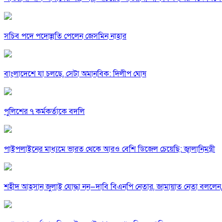
সচিব পদে পদোন্নতি পেলেন জেসমিন নাহার
বাংলাদেশে যা চলছে, সেটা অমানবিক: দিলীপ ঘোষ
পুলিশের ৭ কর্মকর্তাকে বদলি
পাইপলাইনের মাধ্যমে ভারত থেকে আরও বেশি ডিজেল চেয়েছি: জ্বালানিমন্ত্রী
শহীদ আহসান জুলাই যোদ্ধা নন—দাবি বিএনপি নেতার, জামায়াত নেতা বললেন,