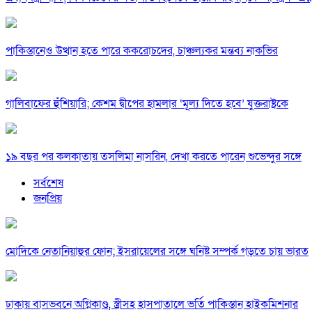
পাকিস্তানেও উত্থান হতে পারে ককরোচদের, চাঞ্চল্যকর মন্তব্য নাকভির
গালিবাফের হুঁশিয়ারি; কেশম দ্বীপের হামলার ‘মূল্য দিতে হবে’ যুক্তরাষ্ট্রকে
১৯ বছর পর কলকাতায় তসলিমা নাসরিন, দেখা করতে পারেন শুভেন্দুর সঙ্গে
সর্বশেষ
জনপ্রিয়
মোদিকে নেতানিয়াহুর ফোন; ইসরায়েলের সঙ্গে ঘনিষ্ট সম্পর্ক গড়তে চায় ভারত
ঢাকায় বাসভবনে অগ্নিকাণ্ড, স্ত্রীসহ হাসপাতালে ভর্তি পাকিস্তান হাইকমিশনার