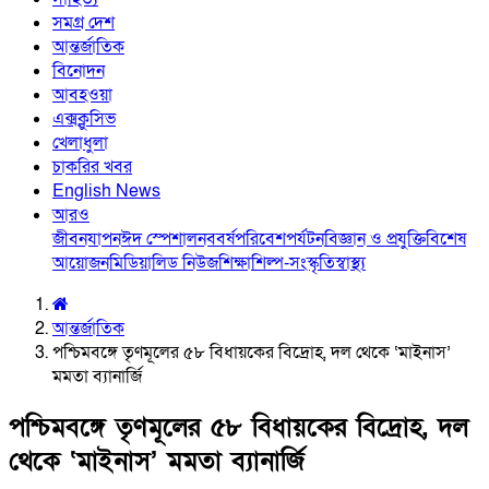
সমগ্র দেশ
আন্তর্জাতিক
বিনোদন
আবহওয়া
এক্সক্লুসিভ
খেলাধুলা
চাকরির খবর
English News
আরও
জীবনযাপন
ঈদ স্পেশাল
নববর্ষ
পরিবেশ
পর্যটন
বিজ্ঞান ও প্রযুক্তি
বিশেষ
আয়োজন
মিডিয়া
লিড নিউজ
শিক্ষা
শিল্প-সংস্কৃতি
স্বাস্থ্য
আন্তর্জাতিক
পশ্চিমবঙ্গে তৃণমূলের ৫৮ বিধায়কের বিদ্রোহ, দল থেকে ‘মাইনাস’
মমতা ব্যানার্জি
পশ্চিমবঙ্গে তৃণমূলের ৫৮ বিধায়কের বিদ্রোহ, দল
থেকে ‘মাইনাস’ মমতা ব্যানার্জি