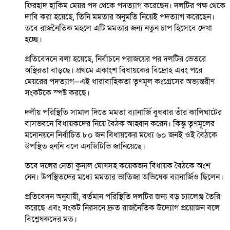
ফিরহাদ হাকিম মেয়র পদ থেকে পদত্যাগ করেছেন। দলটির পক্ষ থেকে
দাবি করা হয়েছে, তিনি মমতার অনুমতি নিয়েই পদত্যাগ করেছেন।
তবে রাজনৈতিক মহলে এটি মমতার জন্য নতুন চাপ হিসেবে দেখা
হচ্ছে।
প্রতিবেদনে বলা হয়েছে, নির্বাচনে পরাজয়ের পর দলটির ভেতরে
অস্থিরতা বাড়ছে। প্রথমে একাংশ বিধায়কের বিদ্রোহ এবং পরে
মেয়রের পদত্যাগ—এই ধারাবাহিকতা তৃণমূল কংগ্রেসের অভ্যন্তরীণ
সংকটকে স্পষ্ট করছে।
দলীয় পরিস্থিতি সামাল দিতে মমতা ব্যানার্জি বুধবার তাঁর কালিঘাটের
বাসভবনে বিধায়কদের নিয়ে বৈঠক আহ্বান করেন। কিন্তু তৃণমূলের
মনোনয়নে নির্বাচিত ৮০ জন বিধায়কের মধ্যে ৬০ জনই ওই বৈঠকে
উপস্থিত হননি বলে এনডিটিভি জানিয়েছে।
তবে দলের নেতা কুনাল ঘোষসহ কয়েকজন বিধায়ক বৈঠকে অংশ
নেন। উপস্থিতদের মধ্যে মমতার ভাতিজা অভিষেক ব্যানার্জিও ছিলেন।
প্রতিবেদন অনুযায়ী, বর্তমান পরিস্থিতি দলটির জন্য বড় চ্যালেঞ্জ তৈরি
করেছে এবং সংকট নিরসনে দ্রুত রাজনৈতিক উদ্যোগ প্রয়োজন বলে
বিশ্লেষকদের মত।